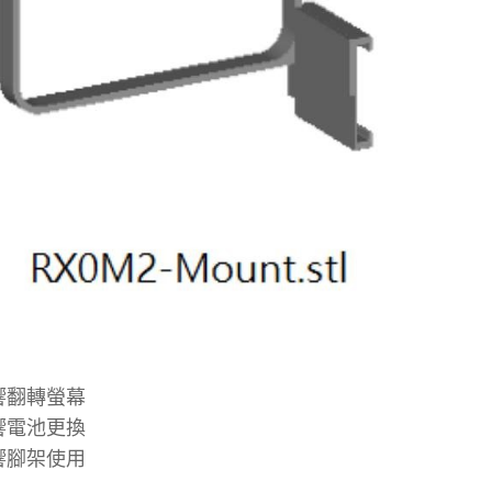
響翻轉螢幕
響電池更換
響腳架使用