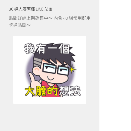
3C 達人廖阿輝 LINE 貼圖
貼圖好評上架銷售中～ 內含 40 組常用好用
卡通貼圖～