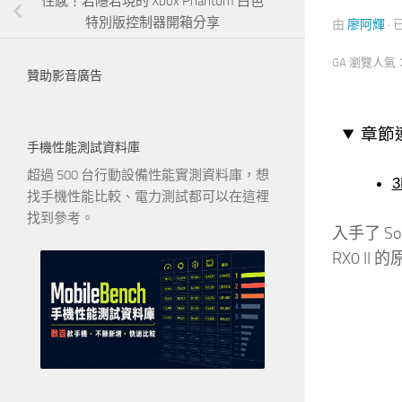
性感！若隱若現的 Xbox Phantom 白色
特別版控制器開箱分享
由
廖阿輝
·
GA 瀏覽人氣
贊助影音廣告
章節
手機性能測試資料庫
超過 500 台行動設備性能實測資料庫，想
找手機性能比較、電力測試都可以在這裡
找到參考。
入手了 So
RX0 I