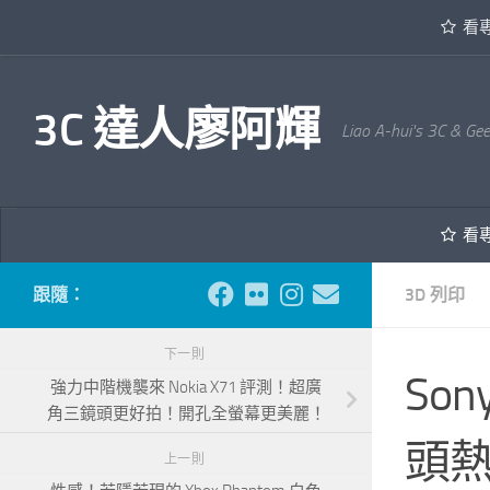
看
內文下方
3C 達人廖阿輝
Liao A-hui's 3C & Ge
看
跟隨：
3D 列印
下一則
Son
強力中階機襲來 Nokia X71 評測！超廣
角三鏡頭更好拍！開孔全螢幕更美麗！
頭熱
上一則