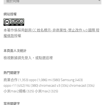
看
分
網站授權
類
文
章
本著作係採用
創用 CC 姓名標示-非商業性-禁止改作 4.0 國際 授
權條款
授權.
本頁面人次統計
檢視數據請先登入，或點選
這裡
熱門關鍵字
商業合作
(1,353)
oppo
(1,086)
mi
(580)
Samsung
(463)
oppo r11
(452)
htc
(380)
chromecast v3
(334)
chromecast
(334)
小米max2規格
(325)
小米max2
(325)
常用關鍵字