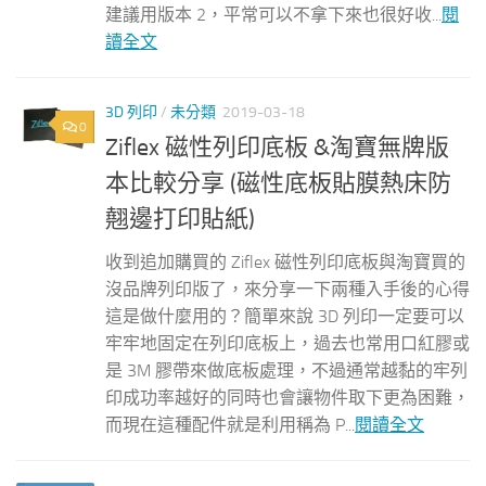
建議用版本 2，平常可以不拿下來也很好收...
閱
讀全文
3D 列印
/
未分類
2019-03-18
0
Ziflex 磁性列印底板 &淘寶無牌版
本比較分享 (磁性底板貼膜熱床防
翹邊打印貼紙)
收到追加購買的 Ziflex 磁性列印底板與淘寶買的
沒品牌列印版了，來分享一下兩種入手後的心得
這是做什麼用的？簡單來說 3D 列印一定要可以
牢牢地固定在列印底板上，過去也常用口紅膠或
是 3M 膠帶來做底板處理，不過通常越黏的牢列
印成功率越好的同時也會讓物件取下更為困難，
而現在這種配件就是利用稱為 P...
閱讀全文