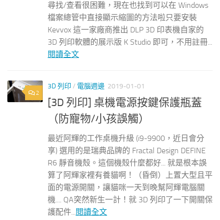
尋找/查看很困難，現在也找到可以在 Windows
檔案總管中直接顯示縮圖的方法啦只要安裝
Kevvox 這一家廠商推出 DLP 3D 印表機自家的
3D 列印軟體的展示版 K Studio 即可，不用註冊...
閱讀全文
3D 列印
/
電腦週邊
2019-01-01
2
[3D 列印] 桌機電源按鍵保護瓶蓋
（防寵物/小孩誤觸）
最近阿輝的工作桌機升級 (i9-9900，近日會分
享) 選用的是瑞典品牌的 Fractal Design DEFINE
R6 靜音機殼。這個機殼什麼都好... 就是根本誤
算了阿輝家裡有養貓啊！（昏倒）上置大型且平
面的電源開關，讓貓咪一天到晚幫阿輝電腦關
機.... QA突然新生一計！就 3D 列印了一下開關保
護配件...
閱讀全文