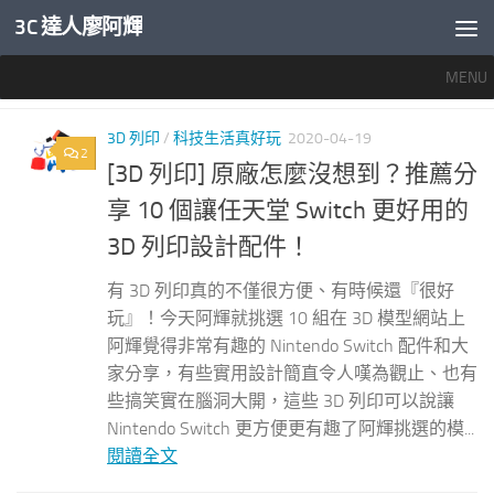
3C 達人廖阿輝
內文下方
MENU
標籤：
3DPRINT
3D 列印
/
科技生活真好玩
2020-04-19
2
[3D 列印] 原廠怎麼沒想到？推薦分
享 10 個讓任天堂 Switch 更好用的
3D 列印設計配件！
有 3D 列印真的不僅很方便、有時候還『很好
玩』！今天阿輝就挑選 10 組在 3D 模型網站上
阿輝覺得非常有趣的 Nintendo Switch 配件和大
家分享，有些實用設計簡直令人嘆為觀止、也有
些搞笑實在腦洞大開，這些 3D 列印可以說讓
Nintendo Switch 更方便更有趣了阿輝挑選的模...
閱讀全文