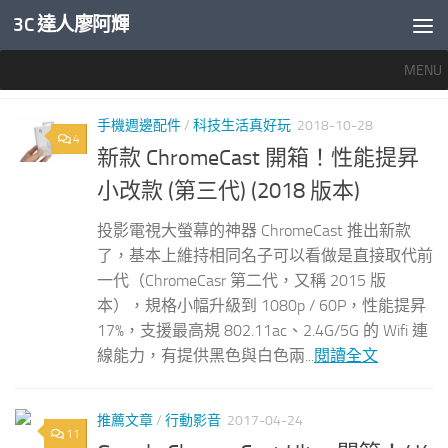
3C 達人廖阿輝
內文下方
MENU
標籤：
CHROMECAST
手機週邊配件
/
科技生活真好玩
2018-10-28
4
新款 ChromeCast 開箱！性能提昇
小改款 (第三代) (2018 版本)
投影電視大螢幕的神器 ChromeCast 推出新款
了，基本上維持相同名子可以看做是直接取代前
一代（ChromeCasr 第二代，又稱 2015 版
本），規格小幅升級到 1080p / 60P，性能提昇
17%，支援最高規 802.11ac、2.4G/5G 的 Wifi 連
線能力，有提供黑色與白色兩...
閱讀全文
推薦文章
/
行動影音
2017-04-24
11