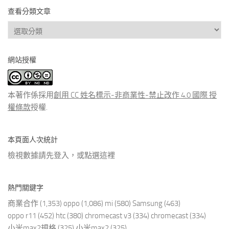
查看分類文章
查
看
分
網站授權
類
文
章
本著作係採用
創用 CC 姓名標示-非商業性-禁止改作 4.0 國際 授
權條款
授權.
本頁面人次統計
檢視數據請先登入，或點選
這裡
熱門關鍵字
商業合作
(1,353)
oppo
(1,086)
mi
(580)
Samsung
(463)
oppo r11
(452)
htc
(380)
chromecast v3
(334)
chromecast
(334)
小米max2規格
(325)
小米max2
(325)