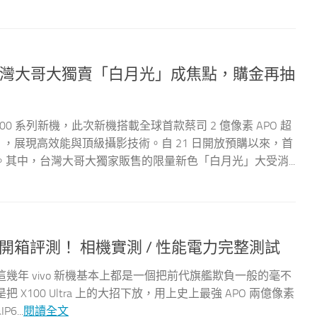
熱潮，台灣大哥大獨賣「白月光」成焦點，購金再抽
200 系列新機，此次新機搭載全球首款蔡司 2 億像素 APO 超
器」，展現高效能與頂級攝影技術。自 21 日開放預購以來，首
其中，台灣大哥大獨家販售的限量新色「白月光」大受消...
 國際版開箱評測！ 相機實測 / 性能電力完整測試
評測來啦！這幾年 vivo 新機基本上都是一個把前代旗艦欺負一般的毫不
就是把 X100 Ultra 上的大招下放，用上史上最強 APO 兩億像素
...
閱讀全文