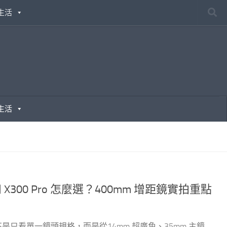
生活
生活
！和 X300 Pro 怎麼選？400mm 增距鏡實拍重點
，重點不是只看單一鏡頭規格，而是從14mm 超廣角、35mm 主鏡