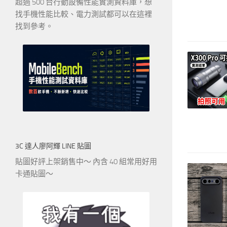
超過 500 台行動設備性能實測資料庫，想
找手機性能比較、電力測試都可以在這裡
找到參考。
3C 達人廖阿輝 LINE 貼圖
貼圖好評上架銷售中～ 內含 40 組常用好用
卡通貼圖～