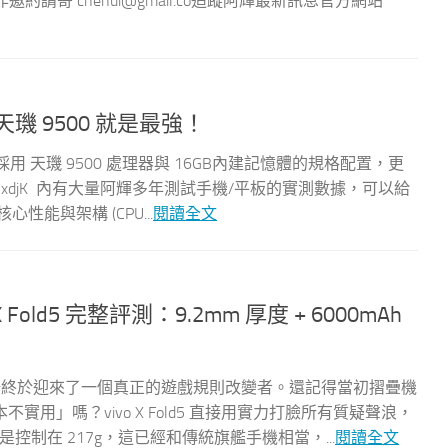
Y03合作邀約請寄
chehui@gmail.co
追蹤阿輝最新訊息官方網站
！天璣 9500 就是最強！
00 Pro 採用 天璣 9500 處理器與 16GB內建記憶體的規格配置，更
l.cc/MxdjK 內有大量阿輝多年測試手機/平板的實測數據，可以給
能與架構 (CPU...
閱讀全文
old5 完整評測：9.2mm 厚度 + 6000mAh
摺疊機市場終於迎來了一個真正的遊戲規則改變者。還記得當初摺疊機
用」嗎？vivo X Fold5 直接用實力打臉所有質疑聲浪，
是控制在 217g，這已經和傳統旗艦手機相當，...
閱讀全文