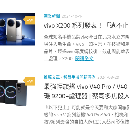
產業新聞
2024-10-14
0
vivo X200 系列發表！「
全球知名手機品牌vivo今日在北京水立方
場注入新生命。vivo一如往常，在技術和
晶片，經過vivo深度調校後，效能與能
工處理，X200...
閱讀全文
推薦文章
/
智慧手機開箱評測
2024-08-29
0
最強輕旗艦 vivo V40 Pro / V
璣 9200+處理器 | 蔡司多焦
『以下犯上』可能就是今天要和大家開箱實測的
級的 vivo V 系列新機V40 Pro/
將V系列最強的自拍人像也加入蔡司影像技術，防水 I