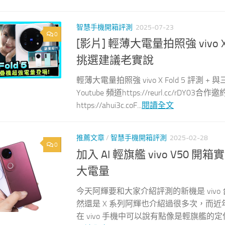
智慧手機開箱評測
2025-07-23
0
[影片] 輕薄大電量拍照強 vivo X 
挑選建議老實說
輕薄大電量拍照強 vivo X Fold 5 評測 
Youtube 頻道https://reurl.cc/rDY03合
https://ahui3c.coF...
閱讀全文
推薦文章
/
智慧手機開箱評測
2025-02-28
0
加入 AI 輕旗艦 vivo V50 開箱
大電量
今天阿輝要和大家介紹評測的新機是 vivo 
然還是 X 系列阿輝也介紹過很多次，而近年
在 vivo 手機中可以說有點像是輕旗艦的