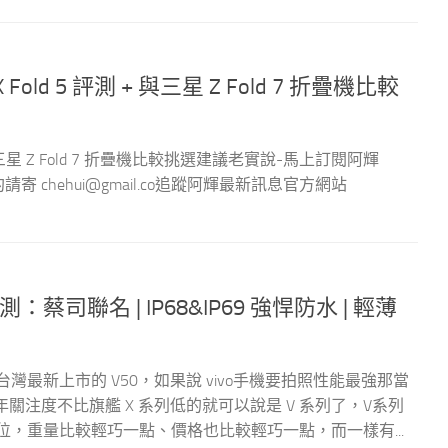
Fold 5 評測 + 與三星 Z Fold 7 折疊機比較
+ 與三星 Z Fold 7 折疊機比較挑選建議老實說-馬上訂閱阿輝
作邀約請寄
chehui@gmail.co
追蹤阿輝最新訊息官方網站
實測：蔡司聯名 | IP68&IP69 強悍防水 | 輕薄
台灣最新上市的 V50，如果說 vivo手機要拍照性能最強那當
關注度不比旗艦 X 系列低的就可以說是 V 系列了，V系列
定位，重量比較輕巧一點、價格也比較輕巧一點，而一樣有...