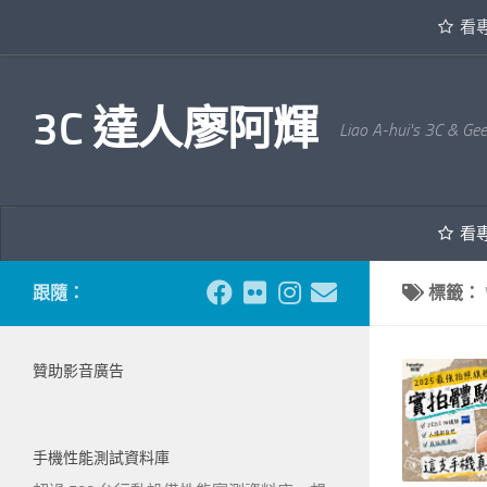
看
內文下方
3C 達人廖阿輝
Liao A-hui's 3C & Ge
看
跟隨：
標籤：
贊助影音廣告
手機性能測試資料庫