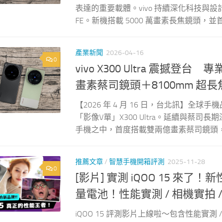
表達的重要載體。vivo 持續深化科技與設計
FE。新機搭載 5000 萬畫素長焦鏡頭，並首度
產業新聞
2026-04-16
0
vivo X300 Ultra 震撼
畫素蔡司鏡頭＋8100mm 
【2026 年 4 月 16 日，台北訊】全
「影像V單」X300 Ultra。延續與蔡司長
手機之中，首度搭載雙兩億畫素蔡司鏡頭，並結合
推薦文章
/
智慧手機開箱評測
2025-11-28
0
[影片] 實測 iQOO 15 來了！新性能
量電池！性能實測 / 相機實拍 
iQOO 15 評測影片上線啦～包含性能實測 