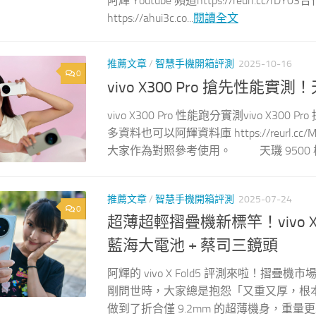
阿輝 Youtube 頻道https://reurl.cc/rD
https://ahui3c.co...
閱讀全文
推薦文章
/
智慧手機開箱評測
2025-10-16
0
vivo X300 Pro 搶先性能實測
vivo X300 Pro 性能跑分實測vivo X3
多資料也可以阿輝資料庫 https://reur
大家作為對照參考使用。 天璣 9500 核心性
推薦文章
/
智慧手機開箱評測
2025-07-24
0
超薄超輕摺疊機新標竿！vivo X F
藍海大電池 + 蔡司三鏡頭
阿輝的 vivo X Fold5 評測來啦！
剛問世時，大家總是抱怨「又重又厚，根本不實
做到了折合僅 9.2mm 的超薄機身，重量更