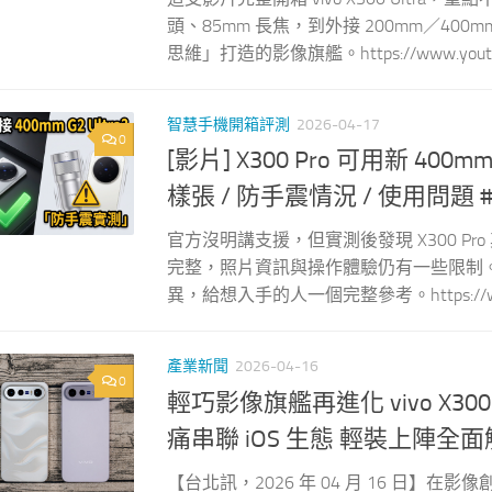
頭、85mm 長焦，到外接 200mm／4
思維」打造的影像旗艦。https://www.youtube.
智慧手機開箱評測
2026-04-17
0
[影片] X300 Pro 可用新 
樣張 / 防手震情況 / 使用問題 #v
官方沒明講支援，但實測後發現 X300 Pr
完整，照片資訊與操作體驗仍有一些限制。這支影片
異，給想入手的人一個完整參考。https://www.y
產業新聞
2026-04-16
0
輕巧影像旗艦再進化 vivo X30
痛串聯 iOS 生態 輕裝上陣全
【台北訊，2026 年 04 月 16 日