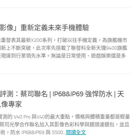
遠不止影像」重新定義未來手機體驗
隆重發表其最新X200系列，打破以往手機定義，為旗艦機市
創新上不斷突破，此次率先搭載了聯發科全新天璣9400旗艦
效表現達到行業領先水準。無論是日常使用、遊戲娛樂還是多
40 評測：蔡司聯名 | IP68&IP69 強悍防水 | 天
段人像專家
 V40 Pro 與V40的最大重點，價格與體積重量都是輕量
V40，相機和蔡司光學合作聯名加入其影像色彩科學與鏡頭濾鏡包，並且
P68&IP69 與 5500...
閱讀全文