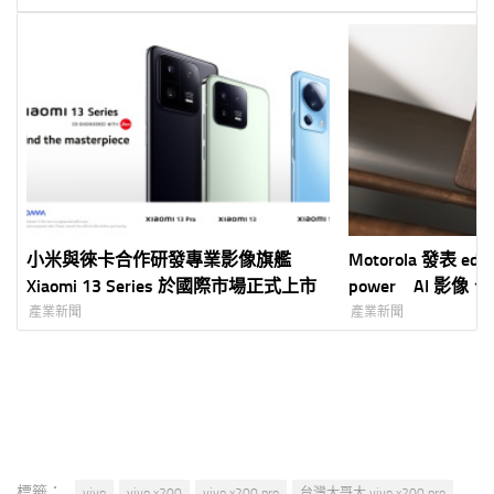
小米與徠卡合作研發專業影像旗艦
Motorola 發表 edge
Xiaomi 13 Series 於國際市場正式上市
power AI 影
雙機齊發
產業新聞
產業新聞
標籤：
vivo
vivo x200
vivo x200 pro
台灣大哥大 vivo x200 pro