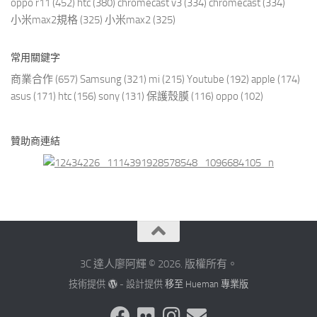
oppo r11
(452)
htc
(380)
chromecast v3
(334)
chromecast
(334)
小米max2規格
(325)
小米max2
(325)
常用關鍵字
商業合作
(657)
Samsung
(321)
mi
(215)
Youtube
(192)
apple
(174)
asus
(171)
htc
(156)
sony
(131)
保護殼膜
(116)
oppo
(102)
贊助商連結
3C 達人廖阿輝 © 2026. 版權所有。
技術提供
- 設計提供
移至 Hueman 專業版