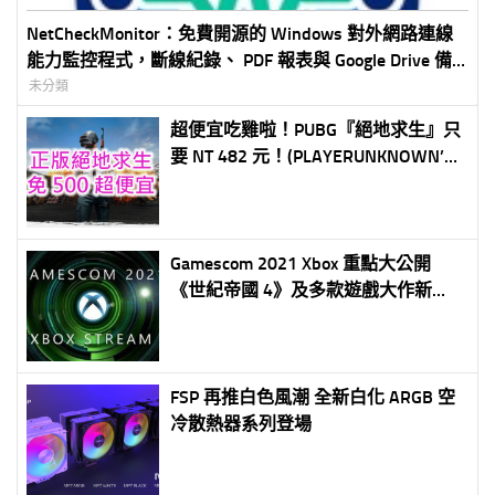
NetCheckMonitor：免費開源的 Windows 對外網路連線
能力監控程式，斷線紀錄、 PDF 報表與 Google Drive 備
份一次完成
未分類
超便宜吃雞啦！PUBG『絕地求生』只
要 NT 482 元！(PLAYERUNKNOWN’S
BATTLEGROUNDS only usd$16.94
(Steam Cloud Activation))
Gamescom 2021 Xbox 重點大公開
《世紀帝國 4》及多款遊戲大作新
訊、硬體預購時程釋出
FSP 再推白色風潮 全新白化 ARGB 空
冷散熱器系列登場