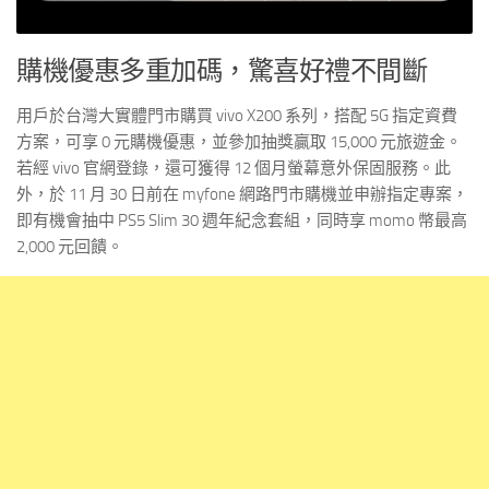
購機優惠多重加碼，驚喜好禮不間斷
用戶於台灣大實體門市購買 vivo X200 系列，搭配 5G 指定資費
方案，可享 0 元購機優惠，並參加抽獎贏取 15,000 元旅遊金。
若經 vivo 官網登錄，還可獲得 12 個月螢幕意外保固服務。此
外，於 11 月 30 日前在 myfone 網路門市購機並申辦指定專案，
即有機會抽中 PS5 Slim 30 週年紀念套組，同時享 momo 幣最高
2,000 元回饋。