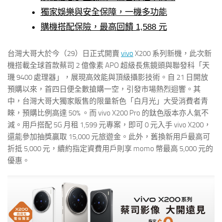
獨家娛樂與安全保障，一機多功能
購機搭配保險，最高回饋 1,588 元
台灣大哥大於今（29）日正式開賣
vivo
X200 系列新機，此次新
機搭載全球首款蔡司 2 億像素 APO 超級長焦鏡頭與聯發科「天
璣 9400 處理器」，展現高效能與頂級攝影技術。自 21 日開放
預購以來，首四日便全數搶購一空，引發市場熱烈迴響。其
中，台灣大哥大獨家販售的限量新色「白月光」大受消費者青
睞，預購比例高達 50% 。而 vivo X200 Pro 的鈦色版本亦人氣不
減。用戶搭配 5G 月租 1,599 元專案，即可 0 元入手 vivo X200，
還能參加抽獎贏取 15,000 元旅遊金。此外，舊換新用戶最高可
折抵 5,000 元，續約指定資費用戶則享 momo 幣最高 5,000 元的
優惠。