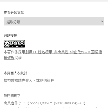
查看分類文章
查
看
分
網站授權
類
文
章
本著作係採用
創用 CC 姓名標示-非商業性-禁止改作 4.0 國際 授
權條款
授權.
本頁面人次統計
檢視數據請先登入，或點選
這裡
熱門關鍵字
商業合作
(1,353)
oppo
(1,086)
mi
(580)
Samsung
(463)