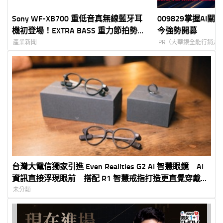
Sony WF-XB700 重低音真無線藍牙耳
009829掌握AI關鍵
機初登場！EXTRA BASS 重力節拍勢不
今強勢開募
可擋 IPX4 防水設計動靜皆宜
產業新聞
PR（大華銀全能行銷方
台灣大電信獨家引進 Even Realities G2 AI 智慧眼鏡 AI
資訊直接浮現眼前 搭配 R1 智慧戒指打造更直覺穿戴體
驗 5G 專案價 3,990 元起
未分類