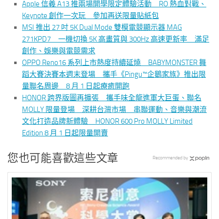
Apple 信義 A13 推兩場開學限定體驗活動 RO 熱血對戰、
Keynote 創作一次玩 參加再送限量貼紙包
MSI 推出 27 吋 5K Dual Mode 雙模電競顯示器 MAG
271KPD7 一機切換 5K 高畫質與 300Hz 高速更新率 滿足
創作、娛樂與電競需求
OPPO Reno16 系列上市熱度持續延燒 BABYMONSTER 舞
蹈大賽決賽本週末登場 攜手《Pingu™企鵝家族》推出限
量聯名周邊 8 月 1 日起療癒開跑
HONOR 跨界版圖再擴張 攜手味全龍進軍大巨蛋、聯名
MOLLY 限量登場 深耕台灣市場 串聯運動、音樂與潮流
文化打造品牌新體驗 HONOR 600 Pro MOLLY Limited
Edition 8 月 1 日起限量開賣
您也可能喜歡這些文章
Recommended by