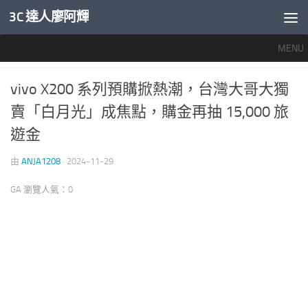
3C 達人廖阿輝
內文下方
MENU
產業新聞
0
vivo X200 系列預購掀熱潮，台灣大哥大獨
賣「白月光」成焦點，購金再抽 15,000 旅
遊金
由
ANJA1208
·
2024-11-29
GA 瀏覽人氣：0