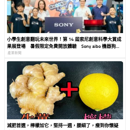
小學生創意翻玩未來世界！第 14 屆索尼創意科學大賞成
果展登場 暑假限定免費開放體驗 Sony aibo 機器狗、
裸視 3D 顯示器首度來台展出
產業新聞
減肥首選，檸檬加它，堅持一週，腰細了，瘦到你懷疑