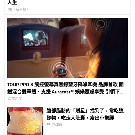
人生
PR（新素簡）
TOUR PRO 3 觸控螢幕真無線藍牙降噪耳機 品牌首款 圈
鐵混合雙單體、支援 Auracast™ 娛樂隨處享受 引領下一
代 TWS 耳機
產業新聞
腹部脂肪的「剋星」找到了，常吃這
幾物，吃走大肚囊，瘦出小蠻腰
PR（新素簡）