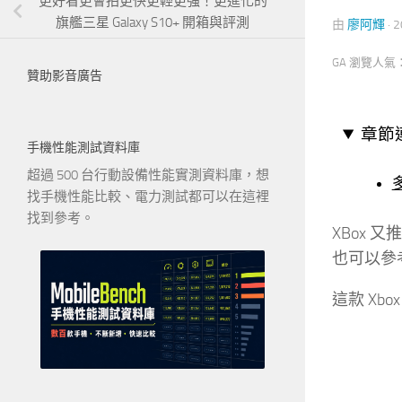
更好看更會拍更快更輕更強！更進化的
旗艦三星 Galaxy S10+ 開箱與評測
由
廖阿輝
·
2
GA 瀏覽人氣
贊助影音廣告
章節
手機性能測試資料庫
超過 500 台行動設備性能實測資料庫，想
找手機性能比較、電力測試都可以在這裡
找到參考。
XBox 
也可以參
這款 Xb