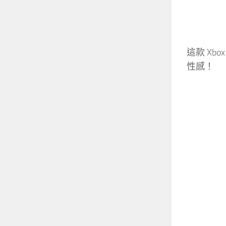
這款 Xb
性感！