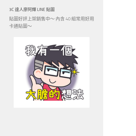
3C 達人廖阿輝 LINE 貼圖
貼圖好評上架銷售中～ 內含 40 組常用好用
卡通貼圖～