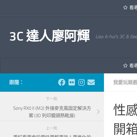
看
內文下方
3C 達人廖阿輝
Liao A-hui's 3C & Ge
看
跟隨：
我愛玩遊
下一則
性感
Sony RX0 II (M2) 外接麥克風固定解決方
案 (3D 列印鏡頭熱靴座)
開
上一則