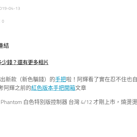
019-04-13
：0
連結
多少錢？還有更多相片
又推出新款（新色騙錢）的
手把
啦！阿輝看了實在忍不住也
考阿輝之前的
紅色版本手把開箱
文章
ox Phantom 白色特別版控制器 台灣 4/12 才剛上市，燒