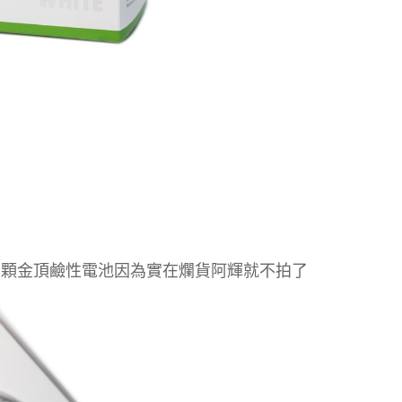
上兩顆金頂鹼性電池因為實在爛貨阿輝就不拍了