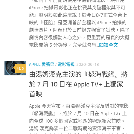
『如同十年前開始使用相機拍攝電影，現在用
iPhone 拍攝電影也正在挑戰與突破框架與不可
能』廖明毅如此這麼說！於今日8/7正式全台上
映的『怪胎』是亞洲首部全程以 iPhone 拍攝的
劇情長片，阿輝也於日前搶先觀賞了試映，除了
劇情內容很觸動人心之外，更重要的是真的大概
電影開始 5 分鐘後，完全就會忘...
閱讀全文
APPLE 愛蘋果
/
電影電視
2020-06-13
0
由湯姆漢克主演的『怒海戰艦』將
於 7 月 10 日在 Apple TV+ 上獨家
首映
Apple 今天宣布，由湯姆·漢克主演及編劇的電影
『怒海戰艦』，將於 7 月 10 日在 Apple TV+ 上
向全球 100 多個國家或地區的觀眾獨家首映。
湯姆·漢克飾演一位二戰時期的資深海軍軍官，