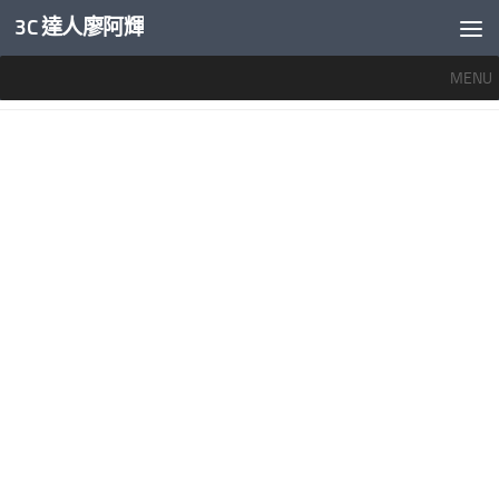
3C 達人廖阿輝
內文下方
MENU
分類：
電影電視