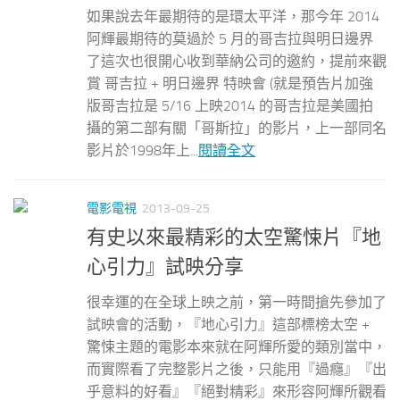
如果說去年最期待的是環太平洋，那今年 2014
阿輝最期待的莫過於 5 月的哥吉拉與明日邊界
了這次也很開心收到華納公司的邀約，提前來觀
賞 哥吉拉 + 明日邊界 特映會 (就是預告片加強
版哥吉拉是 5/16 上映2014 的哥吉拉是美國拍
攝的第二部有關「哥斯拉」的影片，上一部同名
影片於1998年上...
閱讀全文
電影電視
2013-09-25
有史以來最精彩的太空驚悚片『地
心引力』試映分享
很幸運的在全球上映之前，第一時間搶先參加了
試映會的活動，『地心引力』這部標榜太空 +
驚悚主題的電影本來就在阿輝所愛的類別當中，
而實際看了完整影片之後，只能用『過癮』『出
乎意料的好看』『絕對精彩』來形容阿輝所觀看