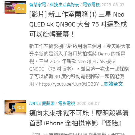
智慧家電
/
科技生活真好玩
/
電影電視
2023-08-03
0
[影片] 新工作室開箱 (1) 三星 Neo
QLED 4K QN90C 大台 75 吋還整成
可以旋轉螢幕！
新工作室攝影棚已經啟用兩三個月，今天跟大家
分享新的是新入手將用於拍攝與 Demo 的新電
視，三星 2023 年新款 Neo QLED 4K 機型
QN90C （75 吋版本），並且這一次也一起採購
了可以旋轉 90 度的移動電視腳架一起搭配使
用。https://youtu.be/Uuh0tJO39Y-...
閱讀全文
APPLE 愛蘋果
/
電影電視
2020-08-07
0
邁向未來挑戰不可能！廖明毅導演
首部 iPhone 全拍攝電影『怪胎』