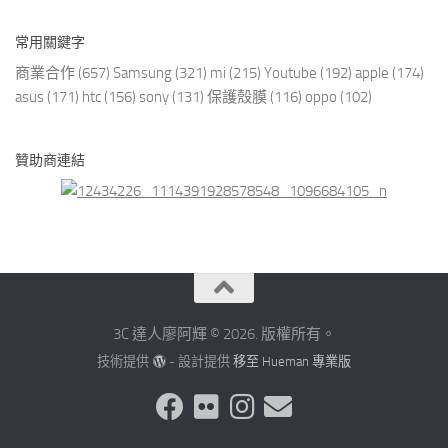
常用關鍵字
商業合作
(657)
Samsung
(321)
mi
(215)
Youtube
(192)
apple
(174)
asus
(171)
htc
(156)
sony
(131)
保護殼膜
(116)
oppo
(102)
贊助商連結
3C 達人廖阿輝 © 2026. 版權所有。
技術提供
- 設計提供
移至 Hueman 專業版