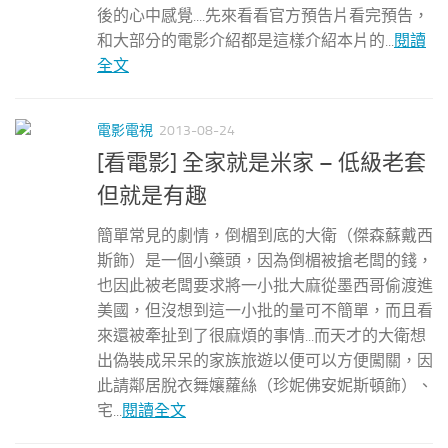
後的心中感覺....先來看看官方預告片看完預告，
和大部分的電影介紹都是這樣介紹本片的...
閱讀
全文
電影電視
2013-08-24
[看電影] 全家就是米家 – 低級老套
但就是有趣
簡單常見的劇情，倒楣到底的大衛（傑森蘇戴西
斯飾）是一個小藥頭，因為倒楣被搶老闆的錢，
也因此被老闆要求將一小批大麻從墨西哥偷渡進
美國，但沒想到這一小批的量可不簡單，而且看
來還被牽扯到了很麻煩的事情...而天才的大衛想
出偽裝成呆呆的家族旅遊以便可以方便闖關，因
此請鄰居脫衣舞孃蘿絲（珍妮佛安妮斯頓飾）、
宅...
閱讀全文