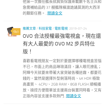
他第一次擔任艦長就肩負保護乘載數千名士兵和
急需補給品的 37 艘艦隊橫渡詭譎莫測的大西洋
的艱鉅任務。...
閱讀全文
推薦文章
/
科技家電
/
電影電視
2019-07-24
0
OVO 合法授權最強電視盒，現在還
有大人最愛的 OVO M2 步兵特仕
版！
喜歡看電視朋友一定對於要選擇哪種電視盒苦惱
不已，市面上的商品琳琅滿目，讓人眼花撩亂；
阿輝今天就要來帶著大家突破各種迷霧，都要花
錢的，當然是選擇外型俐落時尚、4K HDR 極致
高畫質、 4CPU、2GB RAM、8GB FLASH 順暢播
放、操控方便簡單並支援兩台裝置同時看，又有
正版內容並支援多款熱門...
閱讀全文