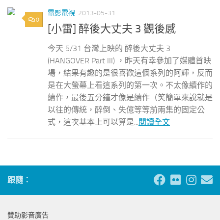
電影電視
2013-05-31
0
[小雷] 醉後大丈夫 3 觀後感
今天 5/31 台灣上映的 醉後大丈夫 3
(HANGOVER Part III) ，昨天有幸參加了媒體首映
場，結果有趣的是很喜歡這個系列的阿輝，反而
是在大螢幕上看這系列的第一次。不太像續作的
續作，最後五分鐘才像是續作（笑簡單來說就是
以往的傳統，醉倒、失億等等前兩集的固定公
式，這次基本上可以算是...
閱讀全文
跟隨：
贊助影音廣告