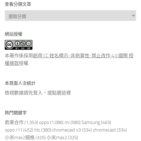
查看分類文章
查
看
分
網站授權
類
文
章
本著作係採用
創用 CC 姓名標示-非商業性-禁止改作 4.0 國際 授
權條款
授權.
本頁面人次統計
檢視數據請先登入，或點選
這裡
熱門關鍵字
商業合作
(1,353)
oppo
(1,086)
mi
(580)
Samsung
(463)
oppo r11
(452)
htc
(380)
chromecast v3
(334)
chromecast
(334)
小米max2規格
(325)
小米max2
(325)