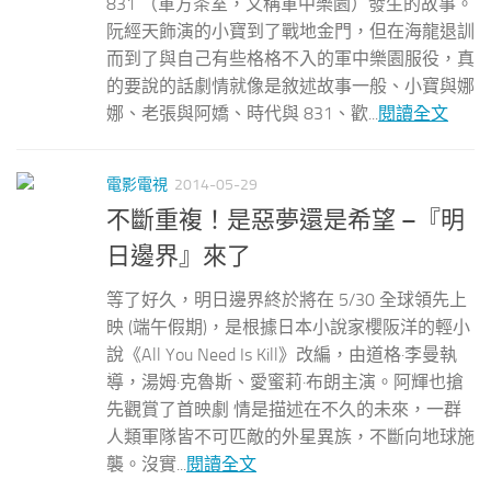
831 （軍方茶室，又稱軍中樂園）發生的故事。
阮經天飾演的小寶到了戰地金門，但在海龍退訓
而到了與自己有些格格不入的軍中樂園服役，真
的要說的話劇情就像是敘述故事一般、小寶與娜
娜、老張與阿嬌、時代與 831、歡...
閱讀全文
電影電視
2014-05-29
不斷重複！是惡夢還是希望 –『明
日邊界』來了
等了好久，明日邊界終於將在 5/30 全球領先上
映 (端午假期)，是根據日本小說家櫻阪洋的輕小
說《All You Need Is Kill》改編，由道格·李曼執
導，湯姆·克魯斯、愛蜜莉·布朗主演。阿輝也搶
先觀賞了首映劇 情是描述在不久的未來，一群
人類軍隊皆不可匹敵的外星異族，不斷向地球施
襲。沒實...
閱讀全文