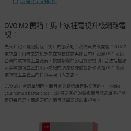
https://lihi1.com/NKDSt
OVO M2 開箱！馬上家裡電視升級網路電
視！
先來介紹不是限制級（笑）的部分吧！我們就先來開箱 OVO M2
電視盒！阿輝之前也多次在電視採訪與節目中介紹過 OVO 這家
台灣的電視機上盒廠商，按讚按爛的節目評選機制 / 合法授權頻
道等等創新並基於用戶體驗的領先軟硬體設計也就是 OVO 系列
電視機上盒產品的特色與吸引人之處。
OVO 的外盒簡單明瞭，而且盒身標語說得貼切有趣，「Make
your home a better place」xD 只要有好的電視節目就能讓家裡變
得更有意思，而想要好的節目就需要好的電視盒。