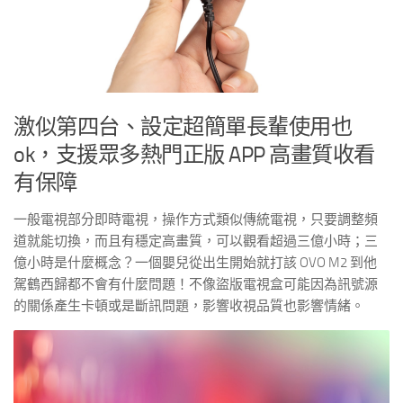
激似第四台、設定超簡單長輩使用也
ok，支援眾多熱門正版 APP 高畫質收看
有保障
一般電視部分即時電視，操作方式類似傳統電視，只要調整頻
道就能切換，而且有穩定高畫質，可以觀看超過三億小時；三
億小時是什麼概念？一個嬰兒從出生開始就打該 OVO M2 到他
駕鶴西歸都不會有什麼問題！不像盜版電視盒可能因為訊號源
的關係產生卡頓或是斷訊問題，影響收視品質也影響情緒。