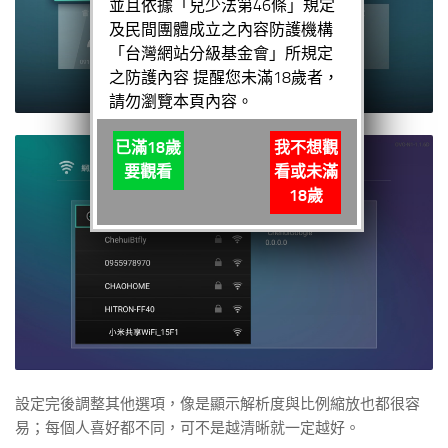
並且依據「兒少法第46條」規定
及民間團體成立之內容防護機構
「台灣網站分級基金會」所規定
之防護內容 提醒您未滿18歲者，
請勿瀏覽本頁內容。
已滿18歲
我不想觀
要觀看
看或未滿
18歲
設定完後調整其他選項，像是顯示解析度與比例縮放也都很容
易；每個人喜好都不同，可不是越清晰就一定越好。