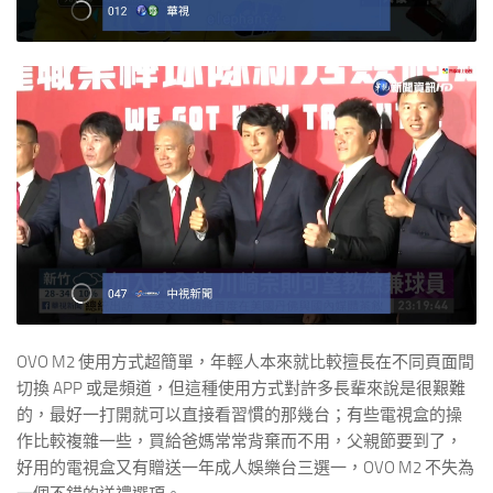
OVO M2 使用方式超簡單，年輕人本來就比較擅長在不同頁面間
切換 APP 或是頻道，但這種使用方式對許多長輩來說是很艱難
的，最好一打開就可以直接看習慣的那幾台；有些電視盒的操
作比較複雜一些，買給爸媽常常背棄而不用，父親節要到了，
好用的電視盒又有贈送一年成人娛樂台三選一，OVO M2 不失為