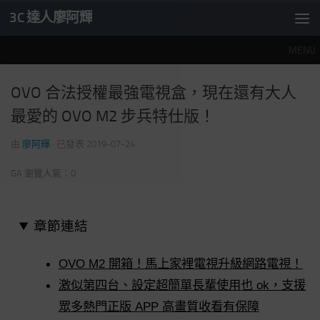
3C 達人廖阿輝
內文下方
MENU
推薦文章
/
科技家電
/
電影電視
0
OVO 合法授權最強電視盒，現在還有大人
最愛的 OVO M2 步兵特仕版！
由
廖阿輝
· 已發表
2019-07-24
GA 瀏覽人氣：0
章節連結
OVO M2 開箱！馬上家裡電視升級網路電視！
激似第四台、設定超簡單長輩使用也 ok，支援
眾多熱門正版 APP 高畫質收看有保障