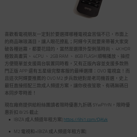
喜歡看電視朋友一定對於要選擇哪種電視盒苦惱不已，市面上
的商品琳琅滿目，讓人眼花撩亂；阿輝今天就要來帶著大家突
破各種迷霧，都要花錢的，當然是選擇外型俐落時尚、 4K HDR
極致高畫質、 4CPU 、 2GB RAM 、 8GB FLASH 順暢播放、操控
方便簡單並支援兩台裝置同時看，又有正版內容並支援多款熱
門正版 APP 還有五星級完整客服的最棒選擇：OVO 電視盒！而
且這次阿輝要推薦的 OVO M2 步兵款絕對是老司機首選，史上
最狂直接搭配三款成人頻道方案，讓你夜夜笙歌、有碼無碼日
本同步零時差！
現在廠商提供給粉絲團讀者限時優惠九折碼 5YwPYrlN，限時優
惠折扣 8/25 截止
IBIZA 成人頻道年租方案|
https://lihi1.com/QjKvk
M2 電視和+IBIZA 成人頻道年租方案|