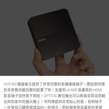
OVO M2 機器後方提供了非常完整的各種連接端子，應該是阿輝
近年來看到最完整的配置了吧！支援到 4K 60P 高畫質的 HDMI
影音端子自然是不用說，OPTICAL 數位輸出可以將高音質音訊輸
出到你家中的擴大機上，令阿輝感到非常貼心的是，有時候不
一定是自己購買電視盒的一些情況，例如幫老家長輩家的老電