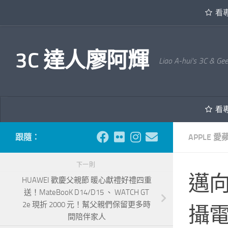
看
內文下方
3C 達人廖阿輝
Liao A-hui's 3C & Ge
看
跟隨：
APPLE 愛
下一則
邁向
HUAWEI 歡慶父親節 暖心獻禮好禮四重
送！MateBooK D14/D15 、 WATCH GT
2e 現折 2000 元！幫父親們保留更多時
攝
間陪伴家人