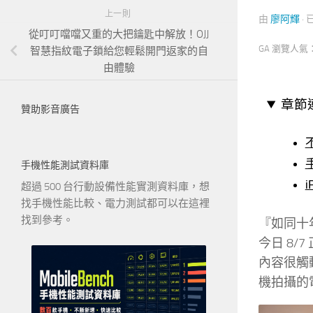
上一則
由
廖阿輝
·
從叮叮噹噹又重的大把鑰匙中解放！OJJ
GA 瀏覽人氣
智慧指紋電子鎖給您輕鬆開門返家的自
由體驗
章節
贊助影音廣告
手機性能測試資料庫
超過 500 台行動設備性能實測資料庫，想
找手機性能比較、電力測試都可以在這裡
找到參考。
『如同十
今日 8
內容很觸動
機拍攝的