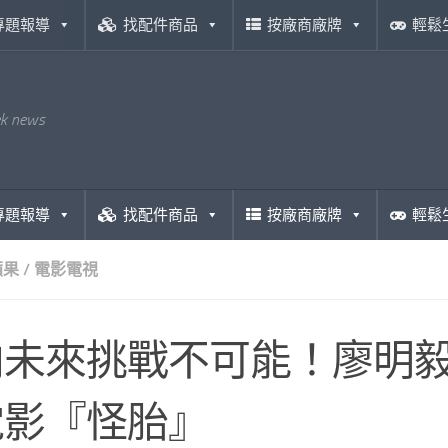
專題報導
找配件商品
按廠商廠牌
輕鬆
ek news
專題報導
找配件商品
按廠商廠牌
輕鬆
蘋果
/
電影電視
未來挑戰不可能！廖明毅導演
電影『怪胎』