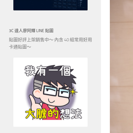
3C 達人廖阿輝 LINE 貼圖
貼圖好評上架銷售中～ 內含 40 組常用好用
卡通貼圖～