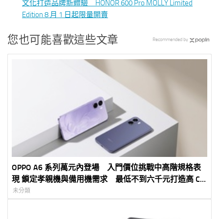
文化打造品牌新體驗 HONOR 600 Pro MOLLY Limited
Edition 8 月 1 日起限量開賣
您也可能喜歡這些文章
Recommended by
OPPO A6 系列萬元內登場 入門價位挑戰中高階規格表
現 鎖定孝親機與備用機需求 最低不到六千元打造高 CP
值 5G 體驗
未分類