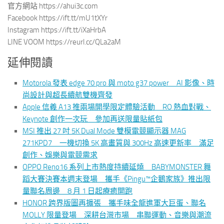
官方網站 https://ahui3c.com
Facebook https://ift.tt/mU1tXYr
Instagram https://ift.tt/iXaHrbA
LINE VOOM https://reurl.cc/QLa2aM
延伸閱讀
Motorola 發表 edge 70 pro 與 moto g37 power AI 影像、時
尚設計與超長續航雙機齊發
Apple 信義 A13 推兩場開學限定體驗活動 RO 熱血對戰、
Keynote 創作一次玩 參加再送限量貼紙包
MSI 推出 27 吋 5K Dual Mode 雙模電競顯示器 MAG
271KPD7 一機切換 5K 高畫質與 300Hz 高速更新率 滿足
創作、娛樂與電競需求
OPPO Reno16 系列上市熱度持續延燒 BABYMONSTER 舞
蹈大賽決賽本週末登場 攜手《Pingu™企鵝家族》推出限
量聯名周邊 8 月 1 日起療癒開跑
HONOR 跨界版圖再擴張 攜手味全龍進軍大巨蛋、聯名
MOLLY 限量登場 深耕台灣市場 串聯運動、音樂與潮流