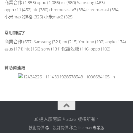
商業合作
(1,353)
oppo
(1,086)
mi
(580)
Samsung
(463)
oppo r11
(452)
htc
(380)
chromecast v3
(334)
chromecast
(334)
小米max2規格
(325)
小米max2
(325)
常用關鍵字
商業合作
(657)
Samsung
(321)
mi
(215)
Youtube
(192)
apple
(174)
asus
(171)
htc
(156)
sony
(131)
保護殼膜
(116)
oppo
(102)
贊助商連結
3C 達人廖阿輝 © 2026. 版權所有。
技術提供
- 設計提供
移至 Hueman 專業版