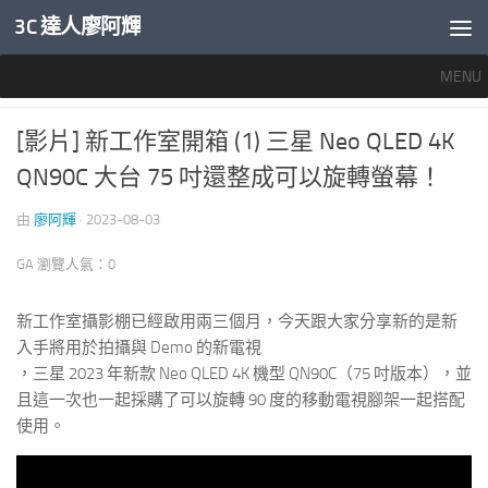
3C 達人廖阿輝
內文下方
MENU
智慧家電
/
科技生活真好玩
/
電影電視
0
[影片] 新工作室開箱 (1) 三星 Neo QLED 4K
QN90C 大台 75 吋還整成可以旋轉螢幕！
由
廖阿輝
·
2023-08-03
GA 瀏覽人氣：0
新工作室攝影棚已經啟用兩三個月，今天跟大家分享新的是新
入手將用於拍攝與 Demo 的新電視
，三星 2023 年新款 Neo QLED 4K 機型 QN90C（75 吋版本），並
且這一次也一起採購了可以旋轉 90 度的移動電視腳架一起搭配
使用。