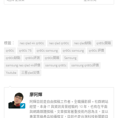
機資費全彙整 試算分析懶人包
18 公斤大容量 全 
Apple 愛蘋果
產業新聞
HeatPump™ 雙
標籤：
neo qled 4k qn90c
neo qled qn90c
neo qled缺點
qn85c開箱
qn90c
qn90c 75
qn90c samsung
qn90c samsung
qn90c 評價
qn90c缺點
qn90c評測
qn90c開箱
Samsung
samsung neo qled 4k評價
samsung qn90c
samsung qn90c評價
Youtube
三星qled災情
廖阿輝
阿輝目前是自由撰稿工作者 + 全職攝影師 + 社群網站
經營，本身 IT 與資訊背景經驗約 10 年，也有在平面
與網路媒體撰稿，文章撰寫著重技術內容為主，並以
專業等級產品拍攝撰文，目前也是台灣科技新聞節目