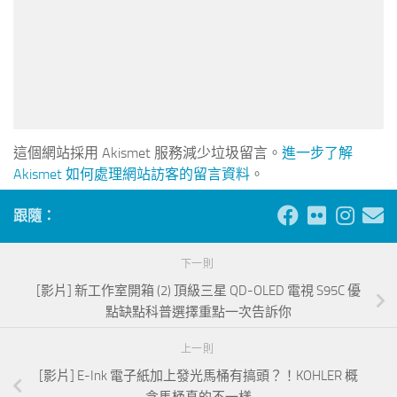
這個網站採用 Akismet 服務減少垃圾留言。
進一步了解
Akismet 如何處理網站訪客的留言資料
。
跟隨：
下一則
[影片] 新工作室開箱 (2) 頂級三星 QD-OLED 電視 S95C 優
點缺點科普選擇重點一次告訴你
上一則
[影片] E-Ink 電子紙加上發光馬桶有搞頭？！KOHLER 概
念馬桶真的不一樣