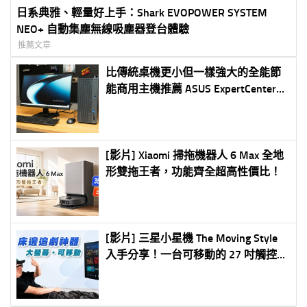
日系典雅、輕量好上手：Shark EVOPOWER SYSTEM
NEO+ 自動集塵無線吸塵器登台體驗
推薦文章
比傳統桌機更小但一樣強大的全能節
能商用主機推薦 ASUS ExpertCenter
P500 Mini Tower(P500MV)
[影片] Xiaomi 掃拖機器人 6 Max 全地
形雙拖王者，功能齊全超高性價比！
[影片] 三星小星機 The Moving Style
入手分享！一台可移動的 27 吋觸控螢
幕，電視、平板、電競螢幕一台抵多
台