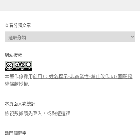
查看分類文章
查
看
分
網站授權
類
文
章
本著作係採用
創用 CC 姓名標示-非商業性-禁止改作 4.0 國際 授
權條款
授權.
本頁面人次統計
檢視數據請先登入，或點選
這裡
熱門關鍵字