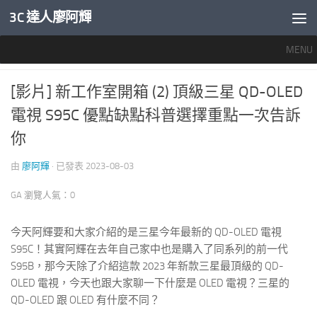
3C 達人廖阿輝
內文下方
MENU
智慧家電
/
智慧電視
0
[影片] 新工作室開箱 (2) 頂級三星 QD-OLED
電視 S95C 優點缺點科普選擇重點一次告訴
你
由
廖阿輝
· 已發表
2023-08-03
GA 瀏覽人氣：0
今天阿輝要和大家介紹的是三星今年最新的 QD-OLED 電視
S95C！其實阿輝在去年自己家中也是購入了同系列的前一代
S95B，那今天除了介紹這款 2023 年新款三星最頂級的 QD-
OLED 電視，今天也跟大家聊一下什麼是 OLED 電視？三星的
QD-OLED 跟 OLED 有什麼不同？