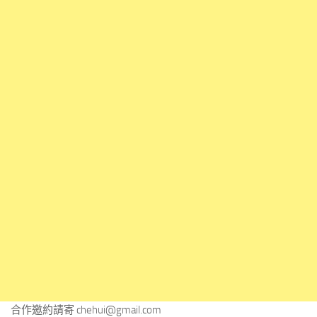
合作邀約請寄
chehui@gmail.com