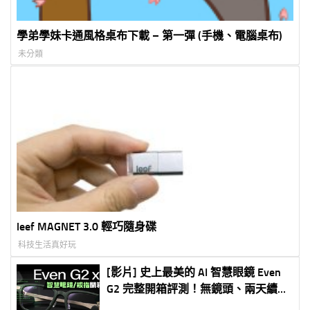
學弟學妹卡通風格桌布下載 – 第一彈 (手機、電腦桌布)
未分類
leef MAGNET 3.0 輕巧隨身碟
科技生活真好玩
[影片] 史上最美的 AI 智慧眼鏡 Even
G2 完整開箱評測！無鏡頭、兩天續
航、提詞翻譯全具備！