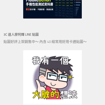
3C 達人廖阿輝 LINE 貼圖
貼圖好評上架銷售中～ 內含 40 組常用好用卡通貼圖～