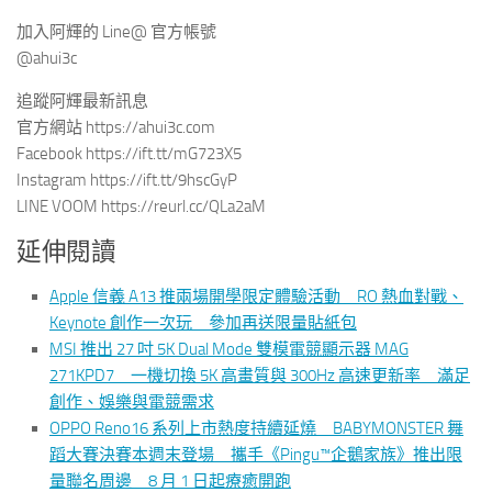
加入阿輝的 Line@ 官方帳號
@ahui3c
追蹤阿輝最新訊息
官方網站 https://ahui3c.com
Facebook https://ift.tt/mG723X5
Instagram https://ift.tt/9hscGyP
LINE VOOM https://reurl.cc/QLa2aM
延伸閱讀
Apple 信義 A13 推兩場開學限定體驗活動 RO 熱血對戰、
Keynote 創作一次玩 參加再送限量貼紙包
MSI 推出 27 吋 5K Dual Mode 雙模電競顯示器 MAG
271KPD7 一機切換 5K 高畫質與 300Hz 高速更新率 滿足
創作、娛樂與電競需求
OPPO Reno16 系列上市熱度持續延燒 BABYMONSTER 舞
蹈大賽決賽本週末登場 攜手《Pingu™企鵝家族》推出限
量聯名周邊 8 月 1 日起療癒開跑