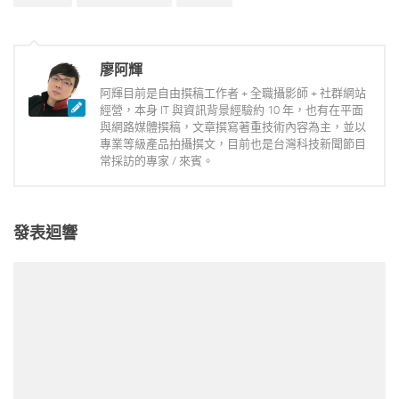
廖阿輝
阿輝目前是自由撰稿工作者 + 全職攝影師 + 社群網站
經營，本身 IT 與資訊背景經驗約 10 年，也有在平面
與網路媒體撰稿，文章撰寫著重技術內容為主，並以
專業等級產品拍攝撰文，目前也是台灣科技新聞節目
常採訪的專家 / 來賓。
發表迴響