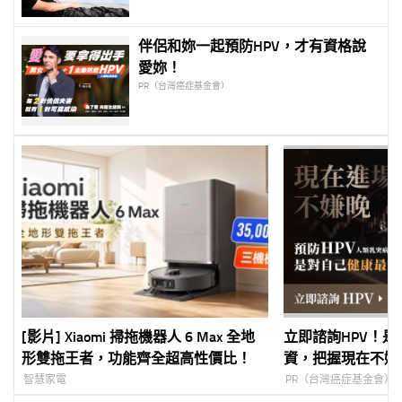
台
伴侶和妳一起預防HPV，才有資格說
愛妳！
PR（台灣癌症基金會）
[影片] Xiaomi 掃拖機器人 6 Max 全地
立即諮詢HPV！
形雙拖王者，功能齊全超高性價比！
資，把握現在不嫌
智慧家電
PR（台灣癌症基金會）