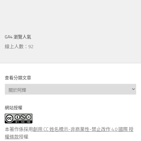
GA4 瀏覽人氣
線上人數：92
查看分類文章
查
看
分
網站授權
類
文
章
本著作係採用
創用 CC 姓名標示-非商業性-禁止改作 4.0 國際 授
權條款
授權.