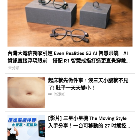
台灣大電信獨家引進 Even Realities G2 AI 智慧眼鏡 AI
資訊直接浮現眼前 搭配 R1 智慧戒指打造更直覺穿戴體
驗 5G 專案價 3,990 元起
未分類
起床就先做件事，沒三天小腹就不見
了! 肚子一天天變小！
PR（新素簡）
[影片] 三星小星機 The Moving Style
入手分享！一台可移動的 27 吋觸控螢
幕，電視、平板、電競螢幕一台抵多