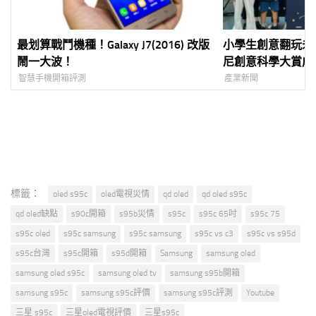
最划算戰鬥機種！Galaxy J7(2016) 改版
小學生創意翻玩未來
鬧一大波！
尼創意科學大賞成
免費開放體驗 Sony
智慧手機開箱評測
產業新聞
視 3D 顯示器首
標籤：
oled s95c
oled電視災情
qd oled
qd oled s95c
qd oled缺點
s90c開箱
s95b災情
s95c
s95c 65吋
s95c 75
s95c oled
s95c samsung
s95c samsung
s95c vs c3
s95c vs s95d
s95c台灣
s95c開箱
s95d開箱
Samsung
samsung oled
samsung oled s95c
samsung oled tv
samsung s95b開箱
samsung s95c
samsung s95c評價
samsung s95c評測
Youtube
三星 s95c
三星oled電視評價
三星s95c