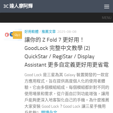
3C 達人廖阿輝
內文下方
MENU
分類：
推薦文章
好用軟體
/
推薦文章
2025-08-08
0
讓你的 Z Fold 7 更好用！
GoodLock 完整中文教學 (2)
QuickStar / RegiStar / Display
Assistant 更多自定義更好用更省電
Good Lock 是三星為其 Galaxy 裝置開發的一款官
方應用程式，旨在提供高度個人化的使用者體
驗。它由多個模組組成，每個模組都針對不同的
使用場景和需求，從介面自訂到功能增強，讓用
戶能夠更深入地客製化自己的手機。為什麼推薦
大家安裝 Good Lock？Good Lock 讓三星手機用
戶能夠1...
閱讀全文