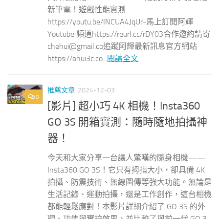
新筆電！遊戲性能實測
https://youtu.be/INCUA4JqUr-馬上訂閱阿輝
Youtube 頻道https://reurl.cc/rDY03合作邀約請寄
chehui@gmail.co
追蹤阿輝最新訊息官方網站
https://ahui3c.co...
閱讀全文
推薦文章
2024-12-03
0
[影片] 超小巧 4K 相機！Insta360
GO 3S 開箱實測：隨時隨地拍攝神
器！
今天和大家分享一台讓人驚嘆的隨身相機——
Insta360 GO 3S！它只有拇指大小，卻具備 4K
拍攝、防震技術、無線圖傳等強大功能。無論是
生活記錄、運動拍攝，還是工作創作，這台相機
都能輕鬆應對！本影片詳細介紹了 GO 3S 的外
觀、功能與實拍效果，並比較了與前一代 GO 3