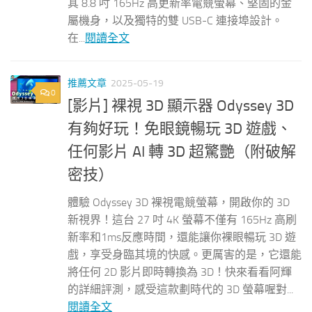
其 8.8 吋 165Hz 高更新率電競螢幕、堅固的金
屬機身，以及獨特的雙 USB-C 連接埠設計。
在...
閱讀全文
推薦文章
2025-05-19
0
[影片] 裸視 3D 顯示器 Odyssey 3D
有夠好玩！免眼鏡暢玩 3D 遊戲、
任何影片 AI 轉 3D 超驚艷（附破解
密技）
體驗 Odyssey 3D 裸視電競螢幕，開啟你的 3D
新視界！這台 27 吋 4K 螢幕不僅有 165Hz 高刷
新率和1ms反應時間，還能讓你裸眼暢玩 3D 遊
戲，享受身臨其境的快感。更厲害的是，它還能
將任何 2D 影片即時轉換為 3D！快來看看阿輝
的詳細評測，感受這款劃時代的 3D 螢幕喔對...
閱讀全文