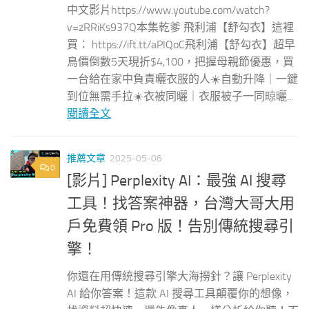
中文影片https://www.youtube.com/watch?
v=zRRiKs937Q本集乾爹 飛利浦【舒勾衣】這裡
買： https://ift.tt/aPIQoC飛利浦【舒勾衣】超早
鳥價倒數5天現折$4,100，把握母親節優惠，買
一台給在家中負責曬衣服的人☀️自動升降｜一鍵
到位無需手拉☀️衣被同曬｜衣服被子一同晾曬...
閱讀全文
推薦文章
2025-05-06
0
[影片] Perplexity AI：最強 AI 搜尋
工具！找答案神器，台灣大哥大用
戶免費領 Pro 版！告別傳統搜尋引
擎！
你還在用傳統搜尋引擎大海撈針？讓 Perplexity
AI 給你答案！這款 AI 搜尋工具顛覆你的想像，