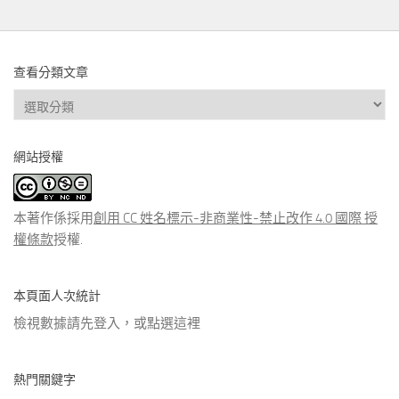
查看分類文章
查
看
分
網站授權
類
文
章
本著作係採用
創用 CC 姓名標示-非商業性-禁止改作 4.0 國際 授
權條款
授權.
本頁面人次統計
檢視數據請先登入，或點選
這裡
熱門關鍵字