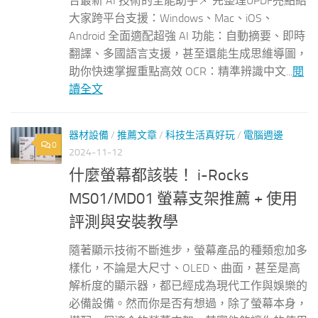
合最新 AI 技術的全能助手📌 先整理UPDF亮點給
大家跨平台支援：Windows、Mac、iOS、
Android 全面適配超強 AI 功能：自動摘要、即時
翻譯、多國語言支援，甚至還能生成思維導圖，
助你快速掌握重點高效 OCR：精準辨識中文...
閱
讀全文
器材設備
/
推薦文章
/
科技生活真好玩
/
電腦週邊
0
2024-11-12
什麼螢幕都該裝！ i-Rocks
MS01/MD01 螢幕支架推薦 + 使用
評測與安裝教學
隨著顯示技術不斷進步，螢幕產品的種類愈加多
樣化，不論是大尺寸、OLED、曲面，甚至是高
解析度的顯示器，都已經成為現代工作與娛樂的
必備設備。然而你是否有想過，除了螢幕本身，