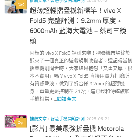
推薦文章
/
智慧手機開箱評測
2025-07-24
0
超薄超輕摺疊機新標竿！vivo X
Fold5 完整評測：9.2mm 厚度 +
6000mAh 藍海大電池 + 蔡司三鏡
頭
阿輝的 vivo X Fold5 評測來啦！摺疊機市場終於
迎來了一個真正的遊戲規則改變者。還記得當初
摺疊機剛問世時，大家總是抱怨「又重又厚，根
本不實用」嗎？vivo X Fold5 直接用實力打臉所
有質疑聲浪，做到了折合僅 9.2mm 的超薄機
身，重量更是控制在 217g，這已經和傳統旗艦
手機相當，...
閱讀全文
推薦文章
/
智慧手機開箱評測
2025-06-21
0
[影片] 最美最強折疊機 Motorola