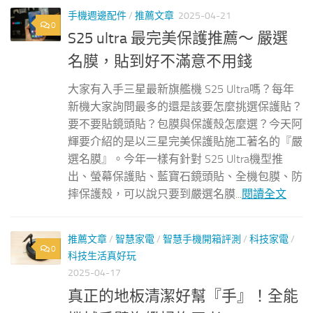
手機週邊配件
/
推薦文章
2025-04-21
0
S25 ultra 最完美保護推薦～ 嚴選
名膜，貼到好不滿意不用錢
大家有入手三星最新旗艦機 S25 Ultra嗎？每年
新機大家詢問最多的還是該要怎麼挑選保護貼？
要不要貼鏡頭貼？包膜與保護殼怎麼選？今天阿
輝要介紹的是以三星完美保護貼施工著名的『嚴
選名膜』。今年一樣有針對 S25 Ultra機型推
出、螢幕保護貼、藍寶石鏡頭貼、全機包膜、防
摔保護殼，可以說只要到嚴選名膜...
閱讀全文
推薦文章
/
智慧家電
/
智慧手機開箱評測
/
科技家電
/
0
科技生活真好玩
2025-04-17
真正的地板清潔好幫『手』！全能