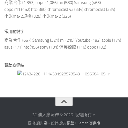
商業合作
(1,353)
oppo
(1,086)
mi
(580)
Samsung
(463)
oppo r11
(452)
htc
(380)
chromecast v3
(334)
chromecast
(334)
小米max2規格
(325)
小米max2
(325)
常用關鍵字
商業合作
(657)
Samsung
(321)
mi
(215)
Youtube
(192)
apple
(174)
asus
(171)
htc
(156)
sony
(131)
保護殼膜
(116)
oppo
(102)
贊助商連結
3C 達人廖阿輝 © 2026. 版權所有。
技術提供
- 設計提供
移至 Hueman 專業版