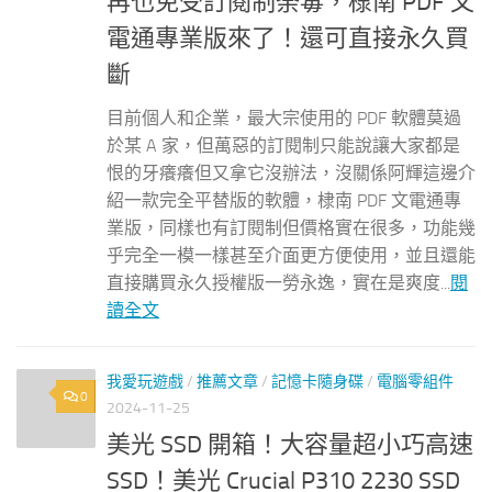
再也免受訂閱制荼毒，棣南 PDF 文
電通專業版來了！還可直接永久買
斷
目前個人和企業，最大宗使用的 PDF 軟體莫過
於某 A 家，但萬惡的訂閱制只能說讓大家都是
恨的牙癢癢但又拿它沒辦法，沒關係阿輝這邊介
紹一款完全平替版的軟體，棣南 PDF 文電通專
業版，同樣也有訂閱制但價格實在很多，功能幾
乎完全一模一樣甚至介面更方便使用，並且還能
直接購買永久授權版一勞永逸，實在是爽度...
閱
讀全文
我愛玩遊戲
/
推薦文章
/
記憶卡隨身碟
/
電腦零組件
0
2024-11-25
美光 SSD 開箱！大容量超小巧高速
SSD！美光 Crucial P310 2230 SSD