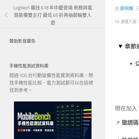
Logitech 羅技 618 年中慶登場 商務與電
由
廖阿輝
·
競裝備雙主打 最低 65 折再抽郵輪雙人
GA 瀏覽人氣
遊
贊助影音廣告
章節
手機性能測試資料庫
超過 500 台行動設備性能實測資料庫，想
找手機性能比較、電力測試都可以在這裡
找到參考。
現在加入 
📌
邀請碼