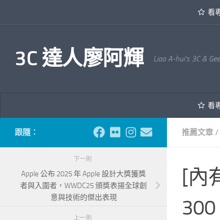
看
內文下方
3C 達人廖阿輝
Liao A-hui's 3C & Ge
看
跟隨：
推薦文章
/
下一則
[內
Apple 公布 2025 年 Apple 設計大獎獲獎
者與入圍者，WWDC25 頒獎表揚全球創
意與技術的傑出表現
30
上一則