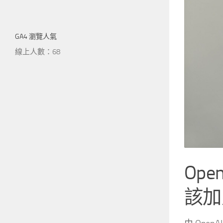
GA4 瀏覽人氣
線上人數：68
Op
該加