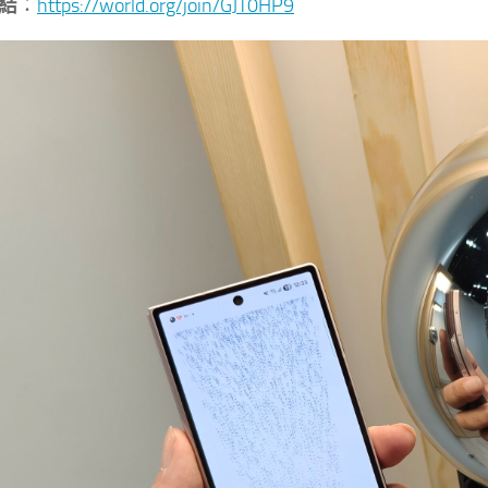
結
：
https://world.org/join/GJT0HP9