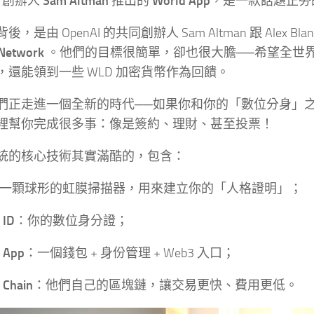
AI 創辦人
Sam Altman
推出的
World App
，是一款話題正夯
，是由 OpenAI 的共同創辦人 Sam Altman 跟 Alex Bla
Network
。他們的目標很簡單，卻也很大膽──希望全世
，還能領到一些 WLD 加密貨幣作為回饋。
們正走進一個全新的時代──如果你和你的「數位分身」
裡幫你完成很多事：像是簽約、理財、甚至投票！
統的核心技術其實滿酷的，包含：
一顆球形的虹膜掃描器，用來建立你的「人格證明」；
 ID
：你的數位身分證；
 App
：一個錢包 + 身份管理 + Web3 入口；
 Chain
：他們自己的區塊鏈，讓交易更快、費用更低。