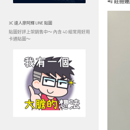
📲
註冊連
3C 達人廖阿輝 LINE 貼圖
貼圖好評上架銷售中～ 內含 40 組常用好用
卡通貼圖～