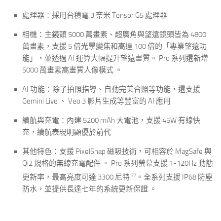
處理器
：採用台積電 3 奈米 Tensor G5 處理器
相機
：主鏡頭 5000 萬畫素、超廣角與望遠鏡頭皆為 4800
萬畫素，支援 5 倍光學變焦和高達 100 倍的「專業望遠功
能」，並透過 AI 運算大幅提升望遠畫質。 Pro 系列還新增
5000 萬畫素高畫質人像模式
。
AI 功能
：除了拍照指導、自動完美合照等功能，還支援
Gemini Live 、 Veo 3 影片生成等豐富的 AI 應用
續航與充電
：內建 5200 mAh 大電池，支援 45W 有線快
充，續航表現明顯優於前代
其他特色
：支援 PixelSnap 磁吸技術，可相容於 MagSafe 與
Qi2 規格的無線充電配件
。 Pro 系列螢幕支援 1-120Hz 動態
7
7
更新率，最高亮度可達 3300 尼特
。全系列支援 IP68 防塵
防水，並提供長達七年的系統更新保證
。