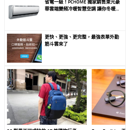
省電一級！PCHOME 獨家銷售東元豪
華雲端變頻冷暖智慧空調 讓你冬暖夏
涼，又能笑著付帳單
更快、更強、更完整，最強表單外勤
筋斗雲來了