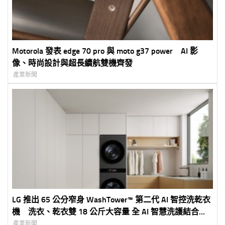
Motorola 發表 edge 70 pro 與 moto g37 power AI 影
像、時尚設計與超長續航雙機齊發
產業新聞
LG 推出 65 公分窄身 WashTower™ 第二代 AI 智控洗乾衣
機 洗衣、乾衣雙 18 公斤大容量 全 AI 智慧洗護結合
HeatPump™ 雙變頻熱泵技術
產業新聞