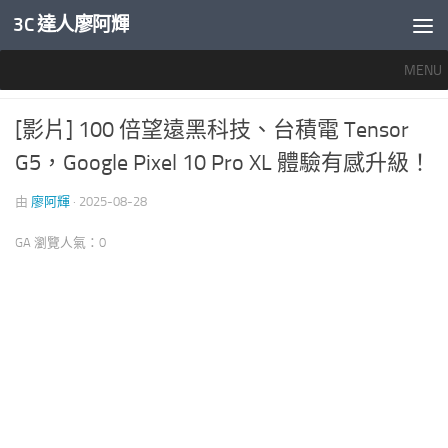
3C 達人廖阿輝
內文下方
MENU
推薦文章
/
智慧手機開箱評測
0
[影片] 100 倍望遠黑科技、台積電 Tensor
G5，Google Pixel 10 Pro XL 體驗有感升級！
由
廖阿輝
·
2025-08-28
GA 瀏覽人氣：0