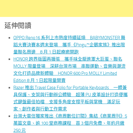
延伸閱讀
OPPO Reno16 系列上市熱度持續延燒 BABYMONSTER 舞
蹈大賽決賽本週末登場 攜手《Pingu™企鵝家族》推出限
量聯名周邊 8 月 1 日起療癒開跑
HONOR 跨界版圖再擴張 攜手味全龍進軍大巨蛋、聯名
MOLLY 限量登場 深耕台灣市場 串聯運動、音樂與潮流
文化打造品牌新體驗 HONOR 600 Pro MOLLY Limited
Edition 8 月 1 日起限量開賣
Razer 推出 Travel Case Folio for Portable Keyboards 一體兼
具保護、支架與行動辦公體驗 超薄 PU 皮革設計打造便攜
式鍵盤最佳拍檔 支援多角度支撐平板與掌機 滿足玩
家、創作者與行動工作需求
台灣大電信獨家推出《商周數位訂閱》集結《商業周刊》5
萬篇文章、逾 100 堂商務課程 首 3 個月免費、年約月繳
250 元