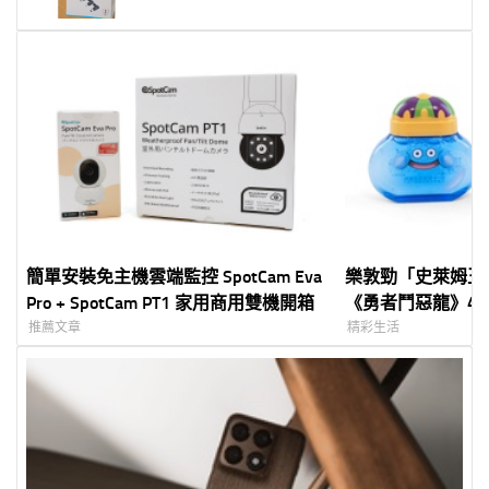
簡單安裝免主機雲端監控 SpotCam Eva
樂敦勁「史萊姆王
Pro + SpotCam PT1 家用商用雙機開箱
《勇者鬥惡龍》40
裡都藏著合體彩蛋
推薦文章
精彩生活