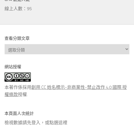
線上人數：95
查看分類文章
查
看
分
網站授權
類
文
章
本著作係採用
創用 CC 姓名標示-非商業性-禁止改作 4.0 國際 授
權條款
授權.
本頁面人次統計
檢視數據請先登入，或點選
這裡