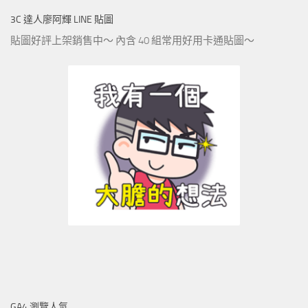
3C 達人廖阿輝 LINE 貼圖
貼圖好評上架銷售中～ 內含 40 組常用好用卡通貼圖～
GA4 瀏覽人氣