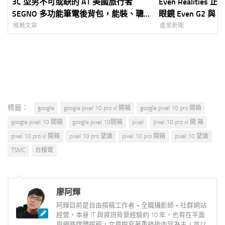
3C 型男不可或缺的 AT 美國旅行者
Even Realitie
SEGNO 多功能筆電後背包，能裝、聰
眼鏡 Even G2 與
明，工作出差更有型 [限時優惠團購中]
市 創家 iNNOHO
推薦文章
產業新聞
30 日開放預購、 
打造「Quiet T
標籤：
google
google pixel 10 pro xl 開箱
google pixel 10 pro 開箱
google pixel 10 開箱
google pixel 10開箱
pixel
pixel 10 pro xl 開 箱
pixel 10 pro xl 開箱
pixel 10 pro 望遠
pixel 10 pro 開箱
pixel 10 望遠
TSMC
台積電
廖阿輝
阿輝目前是自由撰稿工作者 + 全職攝影師 + 社群網站
經營，本身 IT 與資訊背景經驗約 10 年，也有在平面
與網路媒體撰稿，文章撰寫著重技術內容為主，並以