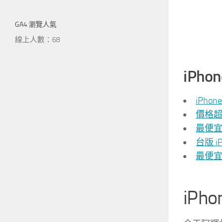
GA4 瀏覽人氣
線上人數：68
iPho
iPho
價格超
最便宜的
台版 iP
最便宜 
iPh