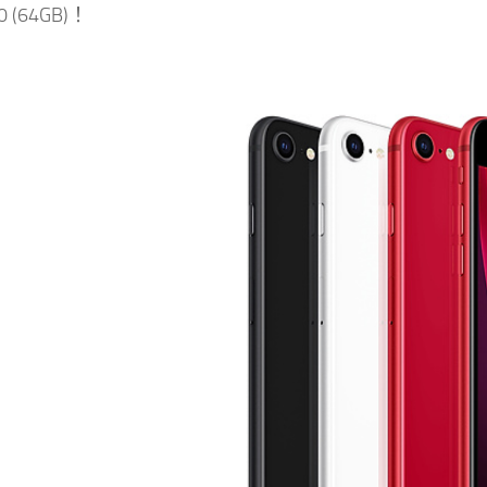
0 (64GB)！