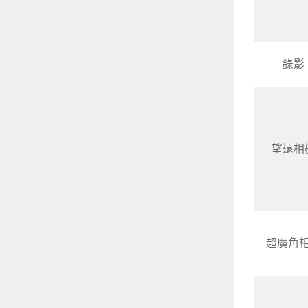
錄影
望遠相
超廣角