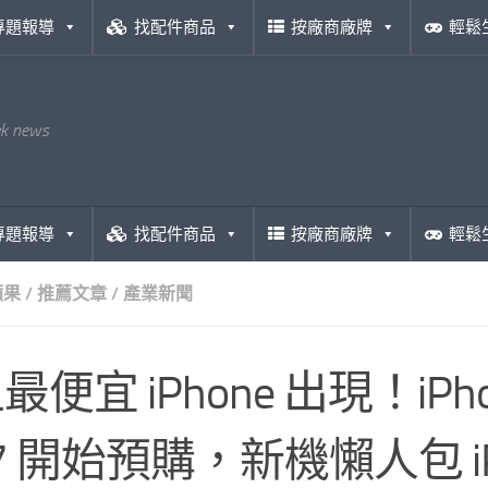
專題報導
找配件商品
按廠商廠牌
輕鬆
ek news
專題報導
找配件商品
按廠商廠牌
輕鬆
蘋果
/
推薦文章
/
產業新聞
便宜 iPhone 出現！iPhon
17 開始預購，新機懶人包 iPh