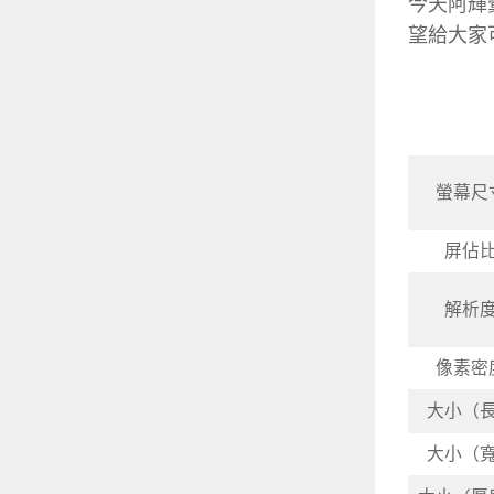
今天阿輝彙整
望給大家
螢幕尺
屏佔
解析
像素密
大小（
大小（