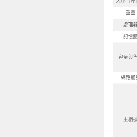
大小（厚
重量
處理
記憶
容量與
網路通
主相