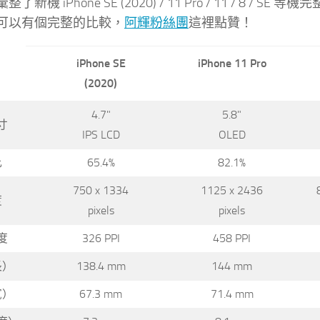
了新機 iPhone SE (2020) / 11 Pro / 11 / 
可以有個完整的比較，
阿輝粉絲團
這裡點贊！
iPhone SE
iPhone 11 Pro
(2020)
4.7"
5.8"
寸
IPS LCD
OLED
比
65.4%
82.1%
750 x 1334
1125 x 2436
度
pixels
pixels
度
326 PPI
458 PPI
長）
138.4 mm
144 mm
寬）
67.3 mm
71.4 mm