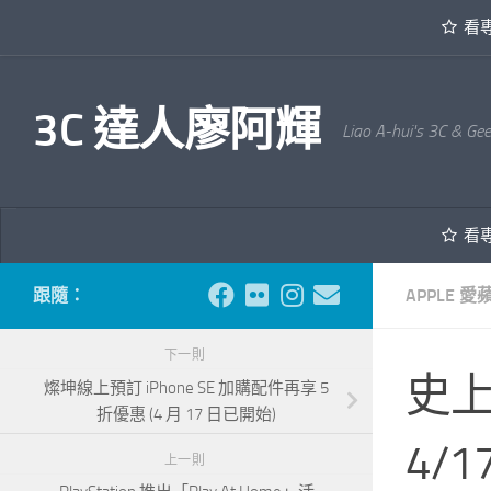
看
內文下方
3C 達人廖阿輝
Liao A-hui's 3C & Ge
看
跟隨：
APPLE 愛
下一則
史上最
燦坤線上預訂 iPhone SE 加購配件再享 5
折優惠 (4 月 17 日已開始)
4/
上一則