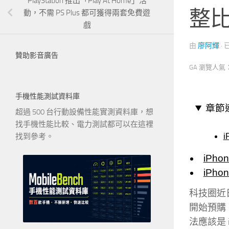
PlayStation 推出「Play At Home」活
整
動，不需 PS Plus 都可獲得兩套免費遊
戲
由
廖阿輝
·
贊助影音廣告
GA 瀏覽人氣
手機性能測試資料庫
章節
超過 500 台行動設備性能實測資料庫，想
找手機性能比較、電力測試都可以在這裡
i
找到參考。
iPho
iPh
科技圈近日
開始預購，
法應該是 