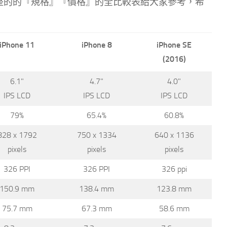
8 / SE 等機完整的的『規格』『價格』的全比較表給大家參考，希
iPhone 11
iPhone 8
iPhone SE
(2016)
6.1"
4.7"
4.0"
IPS LCD
IPS LCD
IPS LCD
79%
65.4%
60.8%
828 x 1792
750 x 1334
640 x 1136
pixels
pixels
pixels
326 PPI
326 PPI
326 ppi
150.9 mm
138.4 mm
123.8 mm
75.7 mm
67.3 mm
58.6 mm