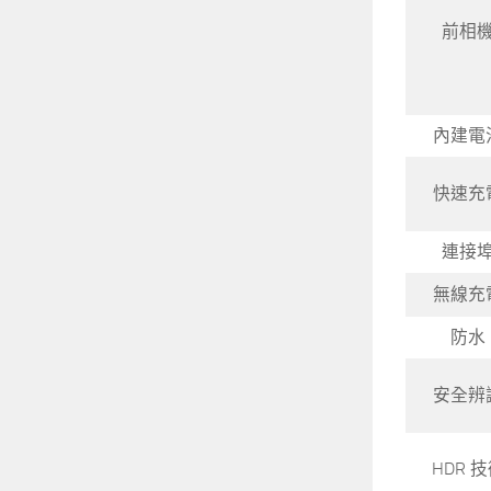
前相
內建電
快速充
連接
無線充
防水
安全辨
HDR 