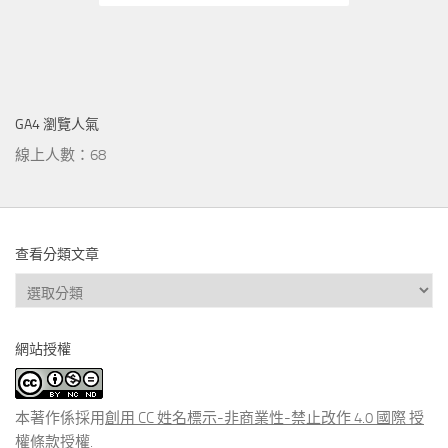
GA4 瀏覽人氣
線上人數：68
查看分類文章
查
看
分
網站授權
類
文
章
本著作係採用
創用 CC 姓名標示-非商業性-禁止改作 4.0 國際 授
權條款
授權.