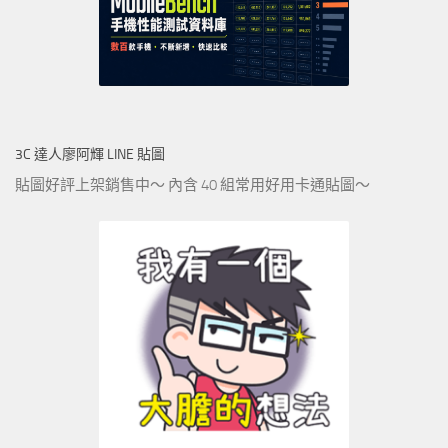
3C 達人廖阿輝 LINE 貼圖
貼圖好評上架銷售中～ 內含 40 組常用好用卡通貼圖～