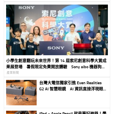
小學生創意翻玩未來世界！第 14 屆索尼創意科學大賞成
果展登場 暑假限定免費開放體驗 Sony aibo 機器狗、
裸視 3D 顯示器首度來台展出
產業新聞
台灣大電信獨家引進 Even Realities
G2 AI 智慧眼鏡 AI 資訊直接浮現眼
前 搭配 R1 智慧戒指打造更直覺穿戴
體驗 5G 專案價 3,990 元起
iPad + Apple Pencil 就是筆記神器！學