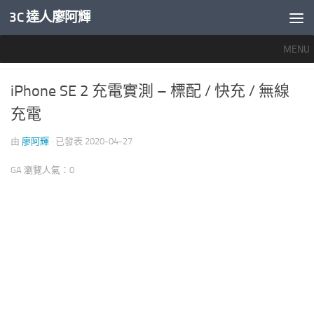
3C 達人廖阿輝
內文下方
MENU
APPLE 愛蘋果
2
iPhone SE 2 充電實測 – 標配 / 快充 / 無線
充電
由
廖阿輝
· 已發表
2020-04-27
GA 瀏覽人氣：0