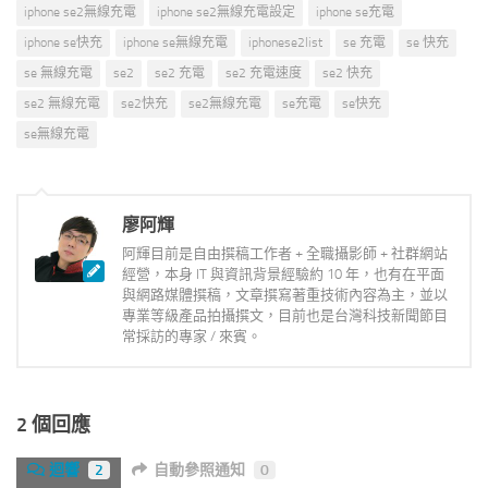
iphone se2無線充電
iphone se2無線充電設定
iphone se充電
iphone se快充
iphone se無線充電
iphonese2list
se 充電
se 快充
se 無線充電
se2
se2 充電
se2 充電速度
se2 快充
se2 無線充電
se2快充
se2無線充電
se充電
se快充
se無線充電
廖阿輝
阿輝目前是自由撰稿工作者 + 全職攝影師 + 社群網站
經營，本身 IT 與資訊背景經驗約 10 年，也有在平面
與網路媒體撰稿，文章撰寫著重技術內容為主，並以
專業等級產品拍攝撰文，目前也是台灣科技新聞節目
常採訪的專家 / 來賓。
2 個回應
迴響
2
自動參照通知
0