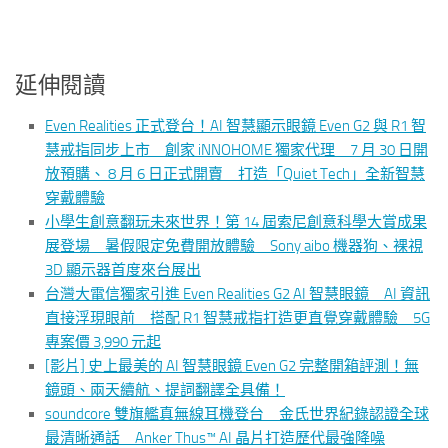
延伸閱讀
Even Realities 正式登台！AI 智慧顯示眼鏡 Even G2 與 R1 智
慧戒指同步上市 創家 iNNOHOME 獨家代理 7 月 30 日開
放預購、 8 月 6 日正式開賣 打造「Quiet Tech」全新智慧
穿戴體驗
小學生創意翻玩未來世界！第 14 屆索尼創意科學大賞成果
展登場 暑假限定免費開放體驗 Sony aibo 機器狗、裸視
3D 顯示器首度來台展出
台灣大電信獨家引進 Even Realities G2 AI 智慧眼鏡 AI 資訊
直接浮現眼前 搭配 R1 智慧戒指打造更直覺穿戴體驗 5G
專案價 3,990 元起
[影片] 史上最美的 AI 智慧眼鏡 Even G2 完整開箱評測！無
鏡頭、兩天續航、提詞翻譯全具備！
soundcore 雙旗艦真無線耳機登台 金氏世界紀錄認證全球
最清晰通話 Anker Thus™ AI 晶片打造歷代最強降噪