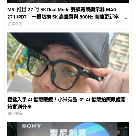
MSI 推出 27 吋 5K Dual Mode 雙模電競顯示器 MAG
271KPD7 一機切換 5K 高畫質與 300Hz 高速更新率 滿
足創作、娛樂與電競需求
產業新聞
輕鬆入手 AI 智慧眼鏡！小米有品 KFI AI 智慧拍照眼鏡開
箱實測分享
推薦文章