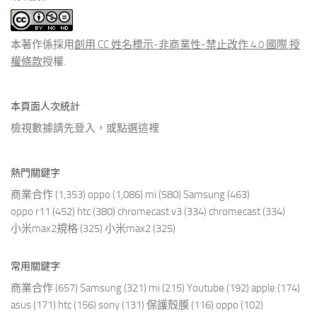
類
文
章
本著作係採用
創用 CC 姓名標示-非商業性-禁止改作 4.0 國際 授
權條款
授權.
本頁面人次統計
檢視數據請先登入，或點選
這裡
熱門關鍵字
商業合作
(1,353)
oppo
(1,086)
mi
(580)
Samsung
(463)
oppo r11
(452)
htc
(380)
chromecast v3
(334)
chromecast
(334)
小米max2規格
(325)
小米max2
(325)
常用關鍵字
商業合作
(657)
Samsung
(321)
mi
(215)
Youtube
(192)
apple
(174)
asus
(171)
htc
(156)
sony
(131)
保護殼膜
(116)
oppo
(102)