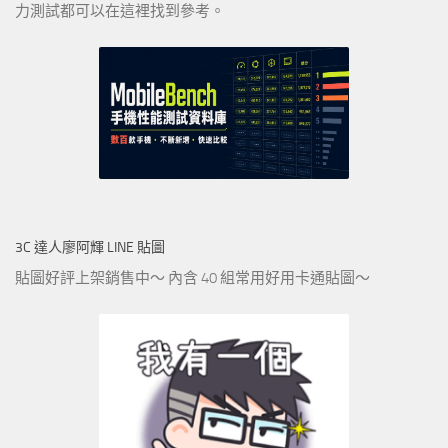
力測試都可以在這裡找到參考。
3C 達人廖阿輝 LINE 貼圖
貼圖好評上架銷售中～ 內含 40 組常用好用卡通貼圖～