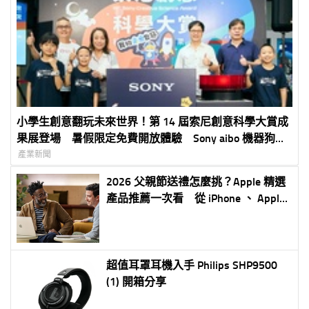
小學生創意翻玩未來世界！第 14 屆索尼創意科學大賞成
果展登場 暑假限定免費開放體驗 Sony aibo 機器狗、
裸視 3D 顯示器首度來台展出
產業新聞
2026 父親節送禮怎麼挑？Apple 精選
產品推薦一次看 從 iPhone 、 Apple
Watch 到 MacBook 全面滿足不同需求
超值耳罩耳機入手 Philips SHP9500
(1) 開箱分享