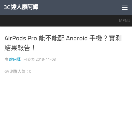
3C 達人廖阿輝
內文下方
MENU
行動影音
0
AirPods Pro 能不能配 Android 手機？實測
結果報告！
由
廖阿輝
· 已發表
2019-11-08
GA 瀏覽人氣：0