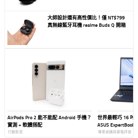
大師設計還有高性價比！僅 NT$799
真無線藍牙耳機 realme Buds Q 開箱
AirPods Pro 2 能不能配 Android 手機？
世界最輕巧 16 
實測 + 軟體搭配
ASUS ExpertBookB
兼具輕薄高性能大
行動影音
專業桌機與筆電評測