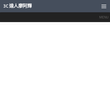
3C 達人廖阿輝
內文下方
MENU
標籤：
ANDROID