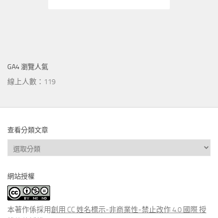
GA4 瀏覽人氣
線上人數：119
查看分類文章
查
看
分
網站授權
類
文
章
本著作係採用
創用 CC 姓名標示-非商業性-禁止改作 4.0 國際 授