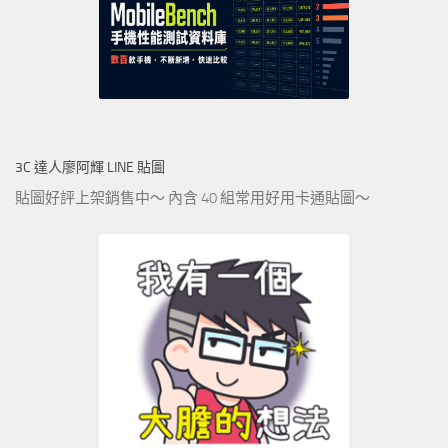
3C 達人廖阿輝 LINE 貼圖
貼圖好評上架銷售中～ 內含 40 組常用好用卡通貼圖～