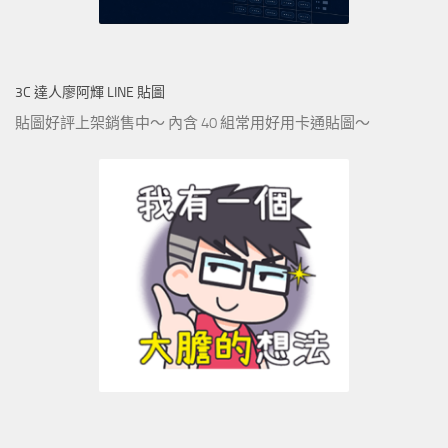
3C 達人廖阿輝 LINE 貼圖
貼圖好評上架銷售中～ 內含 40 組常用好用卡通貼圖～