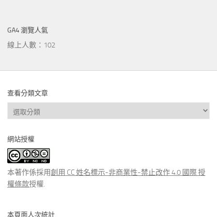
GA4 瀏覽人氣
線上人數：102
查看分類文章
查
看
分
網站授權
類
文
章
本著作係採用
創用 CC 姓名標示-非商業性-禁止改作 4.0 國際 授
權條款
授權.
本頁面人次統計