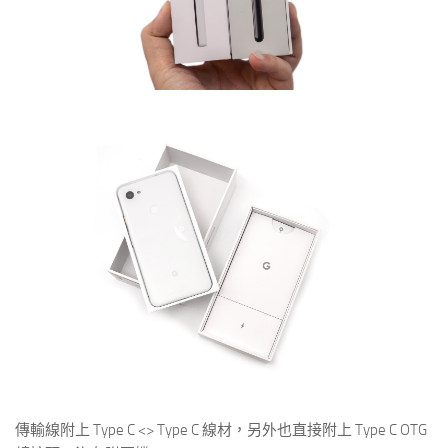
傳輸線附上 Type C <> Type C 線材，另外也直接附上 Type C OTG