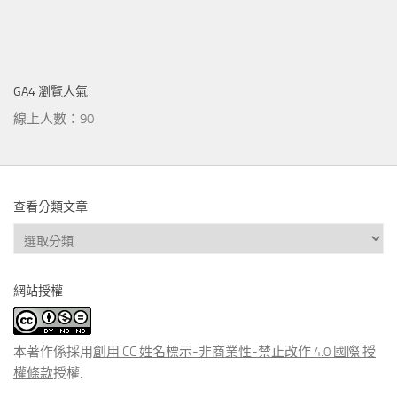
GA4 瀏覽人氣
線上人數：90
查看分類文章
查
看
分
網站授權
類
文
章
本著作係採用
創用 CC 姓名標示-非商業性-禁止改作 4.0 國際 授
權條款
授權.