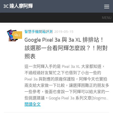
3C 達人廖阿輝
內文下方
MENU
標籤：
PIXEL 3A XL
智慧手機開箱評測
2019-05-15
2
Google Pixel 3a 與 3a XL 排排站！
該選那一台看阿輝怎麼說？！附對
照表
這一次阿輝入手的是 Pixel 3a XL 大家都知道，
不過經過好友幫忙之下也借到了小台一些的
Pixel 3a 與對應的原廠保護殼，阿輝今天也實拍
兩支給大家做一下比較，讓選擇困難正的朋友多
一些參考，後面也會說一下阿輝可以給大家的一
些挑選建議。Google Pixel 3a 系列文章[blogimo...
閱讀全文