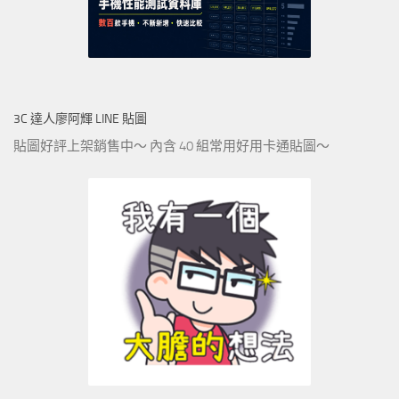
3C 達人廖阿輝 LINE 貼圖
貼圖好評上架銷售中～ 內含 40 組常用好用卡通貼圖～