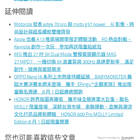
延伸閱讀
Motorola 發表 edge 70 pro 與 moto g37 power AI 影像、時
尚設計與超長續航雙機齊發
Apple 信義 A13 推兩場開學限定體驗活動 RO 熱血對戰、
Keynote 創作一次玩 參加再送限量貼紙包
MSI 推出 27 吋 5K Dual Mode 雙模電競顯示器 MAG
271KPD7 一機切換 5K 高畫質與 300Hz 高速更新率 滿足
創作、娛樂與電競需求
OPPO Reno16 系列上市熱度持續延燒 BABYMONSTER 舞
蹈大賽決賽本週末登場 攜手《Pingu™企鵝家族》推出限
量聯名周邊 8 月 1 日起療癒開跑
HONOR 跨界版圖再擴張 攜手味全龍進軍大巨蛋、聯名
MOLLY 限量登場 深耕台灣市場 串聯運動、音樂與潮流
文化打造品牌新體驗 HONOR 600 Pro MOLLY Limited
Edition 8 月 1 日起限量開賣
您也可能喜歡這些文章
Recommended by