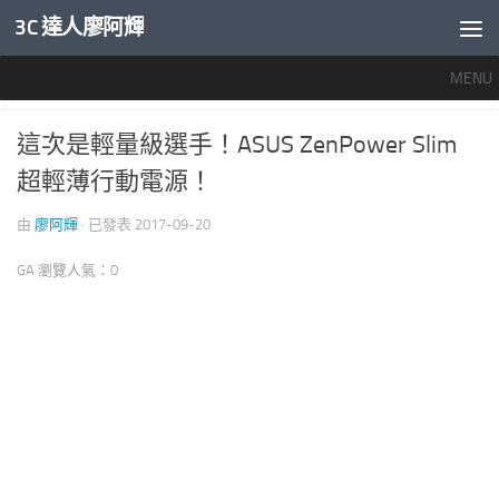
3C 達人廖阿輝
內文下方
MENU
行動電源與線材
0
這次是輕量級選手！ASUS ZenPower Slim
超輕薄行動電源！
由
廖阿輝
· 已發表
2017-09-20
GA 瀏覽人氣：0