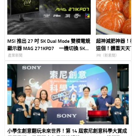
MSI 推出 27 吋 5K Dual Mode 雙模電競
超神減肥神器！橘
顯示器 MAG 271KPD7 一機切換 5K
這個！體重天天下
高畫質與 300Hz 高速更新率 滿足創
產業新聞
PR（新素簡）
作、娛樂與電競需求
小學生創意翻玩未來世界！第 14 屆索尼創意科學大賞成