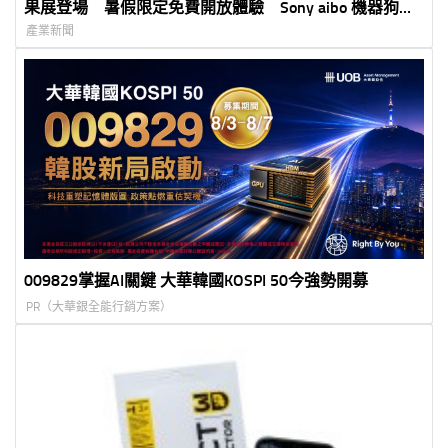
果展登場 暑假限定免費開放體驗 Sony aibo 機器狗、
裸視 3D 顯示器首度來台展出
產業新聞
009829掌握AI關鍵 大華韓國KOSPI 50今強勢開募
PR（大華銀全能行銷方案）