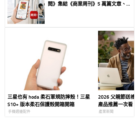
閱》集結《商業周刊》5 萬篇文章、
逾 100 堂商務課程 首 3 個月免費、
年約月繳 250 元
三星也有 hoda 柔石軍規防摔殼！三星
2026 父親節送禮怎
S10+ 版本柔石保護殼開箱開箱
產品推薦一次看 從 iP
Watch 到 MacB
手機週邊配件
產業新聞