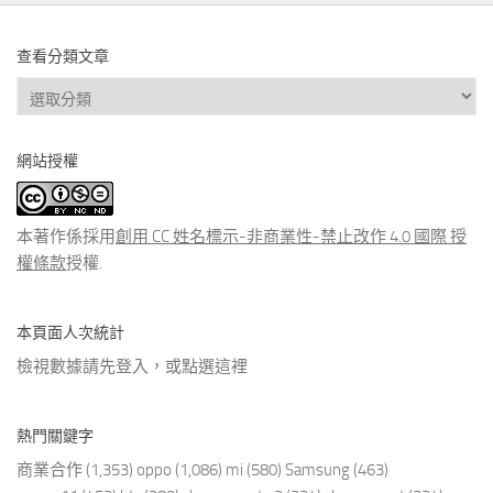
查看分類文章
查
看
分
網站授權
類
文
章
本著作係採用
創用 CC 姓名標示-非商業性-禁止改作 4.0 國際 授
權條款
授權.
本頁面人次統計
檢視數據請先登入，或點選
這裡
熱門關鍵字
商業合作
(1,353)
oppo
(1,086)
mi
(580)
Samsung
(463)