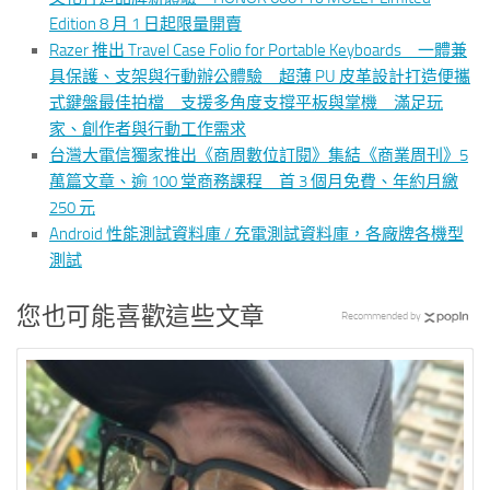
Edition 8 月 1 日起限量開賣
Razer 推出 Travel Case Folio for Portable Keyboards 一體兼
具保護、支架與行動辦公體驗 超薄 PU 皮革設計打造便攜
式鍵盤最佳拍檔 支援多角度支撐平板與掌機 滿足玩
家、創作者與行動工作需求
台灣大電信獨家推出《商周數位訂閱》集結《商業周刊》5
萬篇文章、逾 100 堂商務課程 首 3 個月免費、年約月繳
250 元
Android 性能測試資料庫 / 充電測試資料庫，各廠牌各機型
測試
您也可能喜歡這些文章
Recommended by