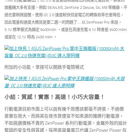
15W 的能量輸出；
QC 2.0 主要是由高通推出的高速充電技術，各家的
旗艦機大多有支援，例如 S6,N4,N5, ZenFone 2 Deluxe, G4, M9 等機器，
不
過也要稍微提醒，使用 QC 2.0 速度較快但是電芯的轉換效率也會降低，
因此電量和速度大概就是要二選一的問題了…. 以
ZenPower Pro
來說，
5.1V 標準模式為額定 6400mAh ，或是在高速充電 9.1V 時會是 3400 mAH
或是在 12.1V 時為 2400 mAh 。
附加的小功能，常按可以開啟手電筒模式
小結：質感！實惠！高速！小巧大容量！
行動電源目前市面上可以說有幾千款應該都毫不誇張，不過價
差實在很大，而與其在夜市買便宜不知來源的雜牌行動電源，
不如挑選價格不貴的 ZenPower 系列行動電源，金屬外殼的設計
堅固的安全性與質感，採用高容量電芯也讓 ZenPower Power 在