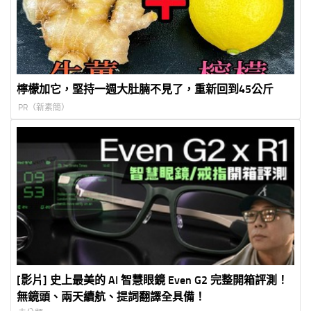
檸檬加它，堅持一週大肚腩不見了，重新回到45公斤
PR（新素簡）
[影片] 史上最美的 AI 智慧眼鏡 Even G2 完整開箱評測！
無鏡頭、兩天續航、提詞翻譯全具備！