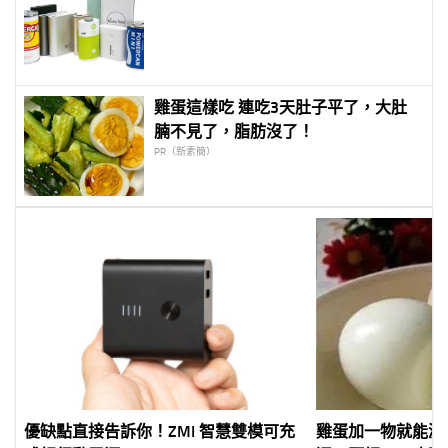
雞蛋這樣吃 連吃3天肚子平了，大肚
腩不見了，脂肪沒了！
PR（新素簡）
優缺點直接告訴你！ZMI 智慧雙模可充
雞蛋加一物就能減