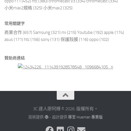
oppo r11
(452)
htc
(380)
chromecast v3
(334)
chromecast
(334)
小米max2規格
(325)
小米max2
(325)
常用關鍵字
商業合作
(657)
Samsung
(321)
mi
(215)
Youtube
(192)
apple
(174)
asus
(171)
htc
(156)
sony
(131)
保護殼膜
(116)
oppo
(102)
贊助商連結
3C 達人廖阿輝 © 2026. 版權所有。
技術提供
- 設計提供
移至 Hueman 專業版