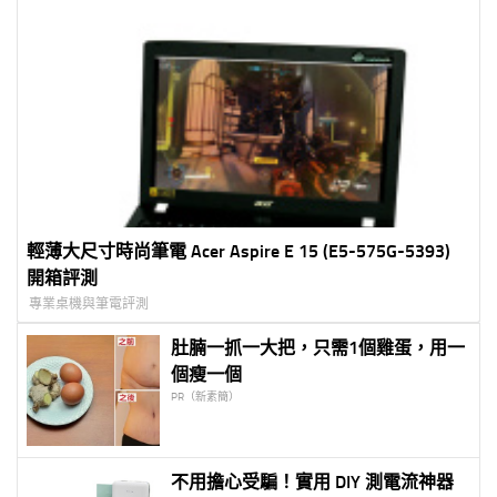
輕薄大尺寸時尚筆電 Acer Aspire E 15 (E5-575G-5393)
開箱評測
專業桌機與筆電評測
肚腩一抓一大把，只需1個雞蛋，用一
個瘦一個
PR（新素簡）
不用擔心受騙！實用 DIY 測電流神器