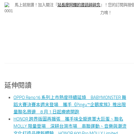
馬上就按讚！加入關注『
站長廖阿輝的資訊碎碎念
』！您的訂閱與按
力唷！
延伸閱讀
OPPO Reno16 系列上市熱度持續延燒 BABYMONSTER 舞
蹈大賽決賽本週末登場 攜手《Pingu™企鵝家族》推出限
量聯名周邊 8 月 1 日起療癒開跑
HONOR 跨界版圖再擴張 攜手味全龍進軍大巨蛋、聯名
MOLLY 限量登場 深耕台灣市場 串聯運動、音樂與潮流
文化打造品牌新體驗 HONOR 600 Pro MOLLY Limited