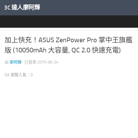
3C 達人廖阿輝
內文下方
行動電源與線材
加上快充！ASUS ZenPower Pro 掌中王旗艦
版 (10050mAh 大容量, QC 2.0 快速充電)
由
廖阿輝
· 已發表
2015-09-24
GA 瀏覽人氣：0