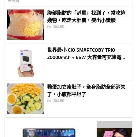
未分類
腹部脂肪的「剋星」找到了，常吃這
幾物，吃走大肚囊，瘦出小蠻腰
PR（新素簡）
世界最小 CIO SMARTCOBY TRIO
20000mAh + 65W 大容量可充筆電行
動電源
雞蛋加它瘦肚子，全身脂肪全部消失
了，小腹都平坦了
PR（新素簡）