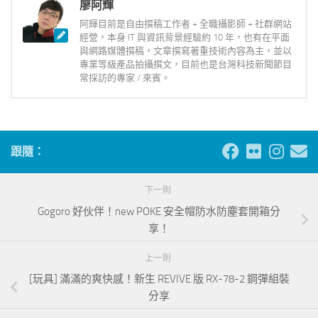
廖阿輝
阿輝目前是自由撰稿工作者 + 全職攝影師 + 社群網站
經營，本身 IT 與資訊背景經驗約 10 年，也有在平面
與網路媒體撰稿，文章撰寫著重技術內容為主，並以
專業等級產品拍攝撰文，目前也是台灣科技新聞節目
常採訪的專家 / 來賓。
跟隨：
下一則
Gogoro 好伙伴！new POKE 安全帽防水防塵套開箱分
享！
上一則
[玩具] 滿滿的爽快感！新生 REVIVE 版 RX-78-2 鋼彈組裝
分享