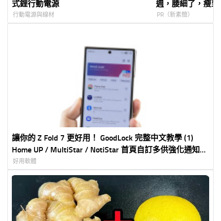
式鋰行動電源
週，腰細了，瘦到
行動電源與線材
PR（新素簡）
讓你的 Z Fold 7 更好用！ GoodLock 完整中文教學 (1)
Home UP / MultiStar / NotiStar 首頁自訂多供強化通知加
強
好用軟體