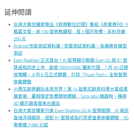
延伸閱讀
台灣大電信獨家推出《商周數位訂閱》集結《商業周刊》5
萬篇文章、逾 100 堂商務課程 首 3 個月免費、年約月繳
250 元
Android 性能測試資料庫 / 充電測試資料庫，各廠牌各機型
測試
Even Realities 正式登台！AI 智慧顯示眼鏡 Even G2 與 R1 智
慧戒指同步上市 創家 iNNOHOME 獨家代理 7 月 30 日開
放預購、 8 月 6 日正式開賣 打造「Quiet Tech」全新智慧
穿戴體驗
小學生創意翻玩未來世界！第 14 屆索尼創意科學大賞成果
展登場 暑假限定免費開放體驗 Sony aibo 機器狗、裸視
3D 顯示器首度來台展出
台灣大電信獨家引進 Even Realities G2 AI 智慧眼鏡 AI 資訊
直接浮現眼前 搭配 R1 智慧戒指打造更直覺穿戴體驗 5G
專案價 3,990 元起