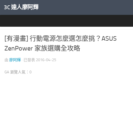
3C 達人廖阿輝
內文下方
行動電源與線材
[有漫畫] 行動電源怎麼選怎麼挑？ASUS
ZenPower 家族選購全攻略
由
廖阿輝
· 已發表
2016-04-25
GA 瀏覽人氣：0