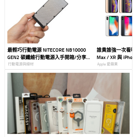
最輕巧行動電源 NITECORE NB10000
誰貴誰強一次看明白！iP
GEN2 碳纖維行動電源入手開箱/分享/
Max / XR 與 iPhone
實測
格完整比較表！
行動電源與線材
Apple 愛蘋果