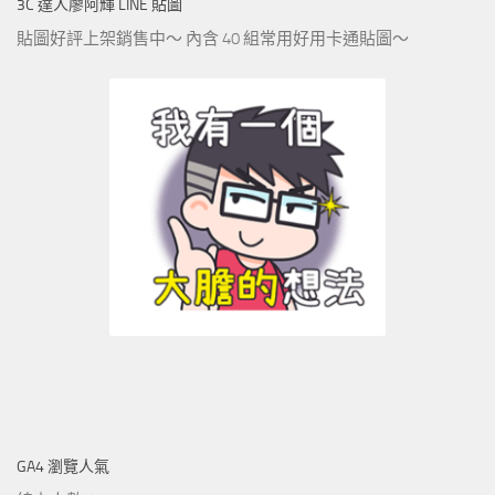
3C 達人廖阿輝 LINE 貼圖
貼圖好評上架銷售中～ 內含 40 組常用好用卡通貼圖～
GA4 瀏覽人氣