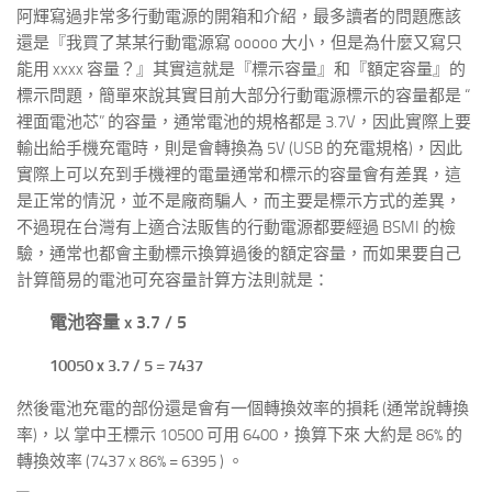
阿輝寫過非常多行動電源的開箱和介紹，最多讀者的問題應該
還是『我買了某某行動電源寫 ooooo 大小，但是為什麼又寫只
能用 xxxx 容量？』其實這就是『標示容量』和『額定容量』的
標示問題，簡單來說其實目前大部分行動電源標示的容量都是 “
裡面電池芯” 的容量，通常電池的規格都是 3.7V，因此實際上要
輸出給手機充電時，則是會轉換為 5V (USB 的充電規格)，因此
實際上可以充到手機裡的電量通常和標示的容量會有差異，這
是正常的情況，並不是廠商騙人，而主要是標示方式的差異，
不過現在台灣有上適合法販售的行動電源都要經過 BSMI 的檢
驗，通常也都會主動標示換算過後的額定容量，而如果要自己
計算簡易的電池可充容量計算方法則就是：
電池容量 x 3.7 / 5
10050 x 3.7 / 5 = 7437
然後電池充電的部份還是會有一個轉換效率的損耗 (通常說轉換
率)，以 掌中王標示 10500 可用 6400，換算下來 大約是 86% 的
轉換效率 (7437 x 86% = 6395 ) 。