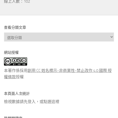
線上人數：102
查看分類文章
查
看
分
網站授權
類
文
章
本著作係採用
創用 CC 姓名標示-非商業性-禁止改作 4.0 國際 授
權條款
授權.
本頁面人次統計
檢視數據請先登入，或點選
這裡