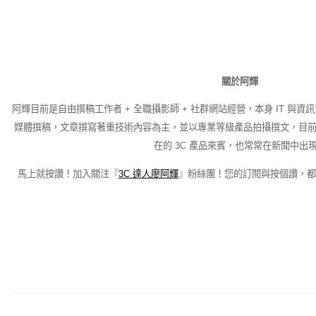
關於阿輝
阿輝目前是自由撰稿工作者 + 全職攝影師 + 社群網站經營，本身 IT 與資
媒體撰稿，文章撰寫著重技術內容為主，並以專業等級產品拍攝撰文，目前也
在的 3C 產品來賓，也常常在新聞中出
馬上就按讚！加入關注『
3C 達人廖阿輝
』粉絲團！您的訂閱與按個讚，都