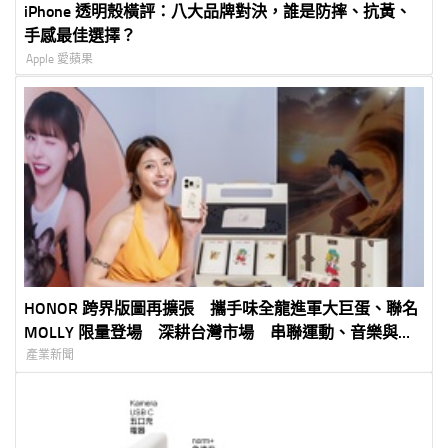
iPhone 透明殼橫評：八大品牌對決，誰是防摔、抗黃、
手感最佳選擇？
Apple 愛蘋果
HONOR 跨界版圖再擴張 攜手味全龍進軍大巨蛋、聯名
MOLLY 限量登場 深耕台灣市場 串聯運動、音樂與潮
流文化打造品牌新體驗 HONOR 600 Pro MOLLY Limited
產業新聞
Edition 8 月 1 日起限量開賣