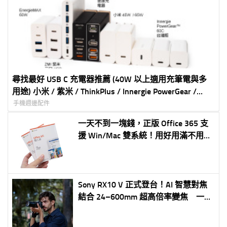
尋找最好 USB C 充電器推薦 (40W 以上適用充筆電與多
用途) 小米 / 紫米 / ThinkPlus / Innergie PowerGear /
norm+ / Kamera 最完整比較表
手機週邊配件
一天不到一塊錢，正版 Office 365 支
援 Win/Mac 雙系統！用好用滿不用再
冒險使用盜版軟體 (家用版合法便宜購
買攻略，不要傻傻讓台灣微軟賺多了)
Sony RX10 V 正式登台！AI 智慧對焦
結合 24–600mm 超高倍率變焦 一機
滿足旅遊、生態與運動攝影需求