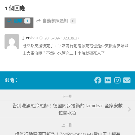
1 個回應
迴響
1
自動參照通知
0
jjtersheu
2016-09-1323:39:37
既然都支援快充了，平常為行動電源充電也是否支援兩安培以
上大電流呢？不然小水管充二十小時就逼死人了
跟隨：
下一則
告別洗澡忽冷忽熱！德國同步技術的 famiclean 全家安數
位熱水器
上一則
超值行動電源更新款！ZenPower 10050 掌中王！還有