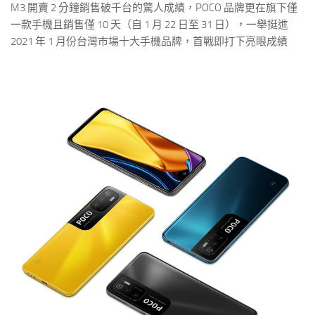
M3 開賣 2 分鐘銷售破千台的驚人成績，POCO 品牌更在旗下僅
一款手機且銷售僅 10 天（自 1 月 22 日至 31 日），一舉挺進
2021 年 1 月份台灣市場十大手機品牌，首戰即打下亮眼成績