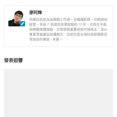
廖阿輝
阿輝目前是自由撰稿工作者 + 全職攝影師 + 社群網站
經營，本身 IT 與資訊背景經驗約 10 年，也有在平面
與網路媒體撰稿，文章撰寫著重技術內容為主，並以
專業等級產品拍攝撰文，目前也是台灣科技新聞節目
常採訪的專家 / 來賓。
發表迴響