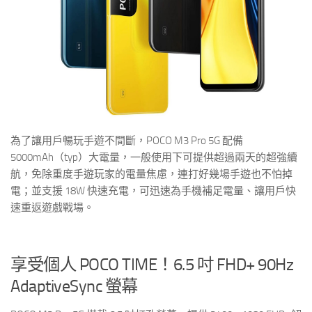
為了讓用戶暢玩手遊不間斷，POCO M3 Pro 5G 配備
5000mAh（typ）大電量，一般使用下可提供超過兩天的超強續
航，免除重度手遊玩家的電量焦慮，連打好幾場手遊也不怕掉
電；並支援 18W 快速充電，可迅速為手機補足電量、讓用戶快
速重返遊戲戰場。
享受個人 POCO TIME！6.5 吋 FHD+ 90Hz
AdaptiveSync 螢幕