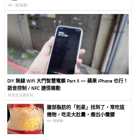
PR（新素簡）
DIY 無線 Wifi 大門智慧電鎖 Part II — 蘋果 iPhone 也行！
語音控制 / NFC 捷徑連動
科技生活真好玩
腹部脂肪的「剋星」找到了，常吃這
幾物，吃走大肚囊，瘦出小蠻腰
PR（新素簡）