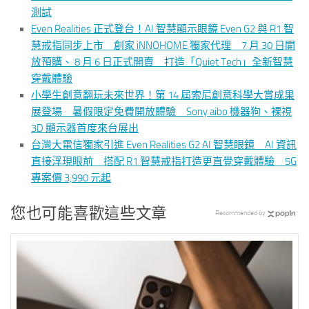
測試
Even Realities 正式登台！AI 智慧顯示眼鏡 Even G2 與 R1 智
慧戒指同步上市 創家 iNNOHOME 獨家代理 7 月 30 日開
放預購、 8 月 6 日正式開賣 打造「Quiet Tech」全新智慧
穿戴體驗
小學生創意翻玩未來世界！第 14 屆索尼創意科學大賞成果
展登場 暑假限定免費開放體驗 Sony aibo 機器狗、裸視
3D 顯示器首度來台展出
台灣大電信獨家引進 Even Realities G2 AI 智慧眼鏡 AI 資訊
直接浮現眼前 搭配 R1 智慧戒指打造更直覺穿戴體驗 5G
專案價 3,990 元起
您也可能喜歡這些文章
Recommended by