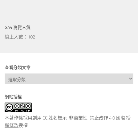
GA4 瀏覽人氣
線上人數：102
查看分類文章
查
看
分
網站授權
類
文
章
本著作係採用
創用 CC 姓名標示-非商業性-禁止改作 4.0 國際 授
權條款
授權.