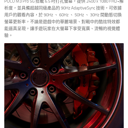
POCO M3 Pro 5G 搭載 6.5 吋打孔螢幕，提供 2400 x 1080 FHD+解
析度，並具備超越同級產品的 90Hz AdaptiveSync 技術，可依據
用戶的觀看內容，於 90Hz 、 60Hz 、 50Hz 、 30Hz 間動態切換
螢幕更新率，不論是遊戲中的華麗場景、對戰中的酷炫特效都
能逼真呈現，讓手遊玩家在大螢幕下享受寬廣、流暢的視覺體
驗。