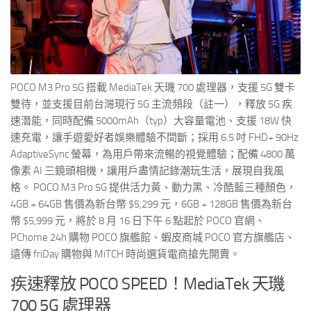
POCO M3 Pro 5G 搭載 MediaTek 天璣 700 處理器，支援 5G 雙卡
雙待，並支援目前台灣現行 5G 主流頻段（註一），釋放 5G 疾
速潛能，同時配備 5000mAh（typ）大容量電池、支援 18W 快
速充電，讓手遊愛好者娛樂體驗不間斷；採用 6.5 吋 FHD+ 90Hz
AdaptiveSync 螢幕，為用戶帶來流暢的視覺體驗；配備 4800 萬
像素 AI 三鏡頭相機，讓用戶盡情記錄潮玩生活，展現自我風
格。 POCO M3 Pro 5G 提供活力黃、動力黑、冷酷藍三種顏色，
4GB + 64GB 售價為新台幣 $5,299 元，6GB + 128GB 售價為新台
幣 $5,999 元，將於 8 月 16 日下午 6 點起於 POCO 官網、
PChome 24h 購物 POCO 旗艦館、蝦皮商城 POCO 官方旗艦店、
遠傳 friDay 購物與 MiTCH 時尚選貨電商搶先開賣。
疾速釋放 POCO SPEED！MediaTek 天璣
700 5G 處理器