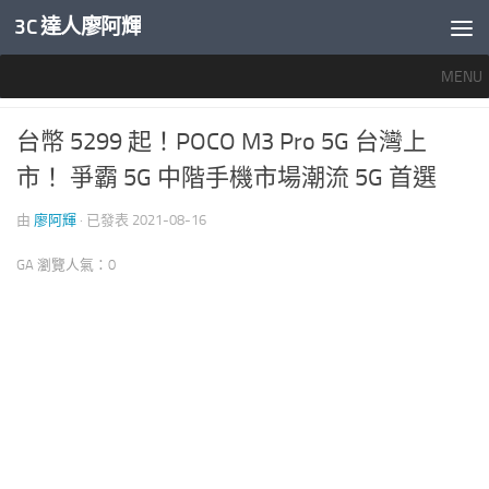
3C 達人廖阿輝
內文下方
MENU
未分類
0
台幣 5299 起！POCO M3 Pro 5G 台灣上
市！ 爭霸 5G 中階手機市場潮流 5G 首選
由
廖阿輝
· 已發表
2021-08-16
GA 瀏覽人氣：0