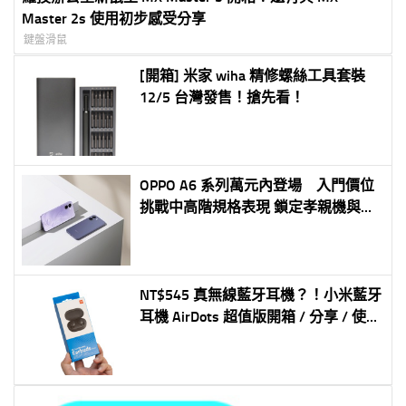
Master 2s 使用初步感受分享
鍵盤滑鼠
[開箱] 米家 wiha 精修螺絲工具套裝
12/5 台灣發售！搶先看！
OPPO A6 系列萬元內登場 入門價位
挑戰中高階規格表現 鎖定孝親機與備
用機需求 最低不到六千元打造高 CP
值 5G 體驗
NT$545 真無線藍牙耳機？！小米藍牙
耳機 AirDots 超值版開箱 / 分享 / 使用
教學