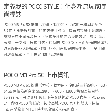
定義我的 POCO STYLE！化身潮流玩家時
尚標誌
POCO M3 Pro 5G 提供活力黃、動力黑、冷酷藍三種潮流配色，
3D 曲面背殼設計讓手持更方便且舒適，機背的特殊上光處理，
讓機身在不同光源角度下呈現多樣的光影流動效果，讓潮流玩
家隨手一拿即可展現自信、獨特的 POCO 態度。而配備的側邊指
紋感應器與人臉解鎖，讓用戶不用再狼狽的騰出雙手，單手即
可輕鬆解鎖，舉手投足都能展現態度。
POCO M3 Pro 5G 上市資訊
POCO M3 Pro 5G 提供活力黃、動力黑、冷酷藍三種顏色，4GB +
64GB 售價為新台幣 $5,299 元，6GB + 128GB 售價為新台幣
$5,999 元，將於 8 月 16 日下午 6 點起於 POCO 官網、 PChome
24h 購物 POCO 旗艦館、蝦皮商城 POCO 官方旗艦店、遠傳
friDay 購物與 MiTCH 時尚選貨電商搶先開賣。