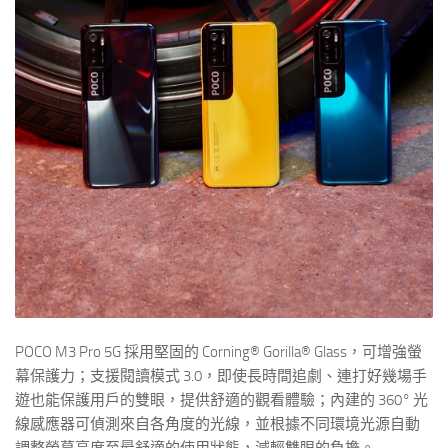
POCO M3 Pro 5G 採用堅固的 Corning® Gorilla® Glass，可增強螢
幕保護力；支援閱讀模式 3.0，即使長時間追劇、連打好幾場手
遊也能保護用戶的雙眼，提供舒適的觀看體驗；內建的 360° 光
線感應器可偵測來自各角度的光線，並根據不同環境光源自動
調整螢幕亮度至最舒適的使用狀態，減輕雙眼的負擔。