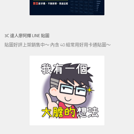
3C 達人廖阿輝 LINE 貼圖
貼圖好評上架銷售中～ 內含 40 組常用好用卡通貼圖～