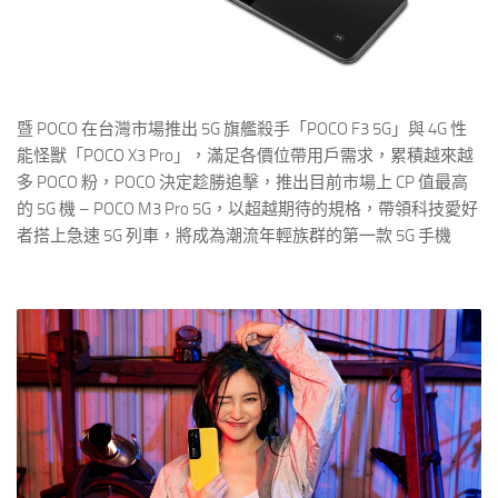
暨 POCO 在台灣市場推出 5G 旗艦殺手「POCO F3 5G」與 4G 性
能怪獸「POCO X3 Pro」，滿足各價位帶用戶需求，累積越來越
多 POCO 粉，POCO 決定趁勝追擊，推出目前市場上 CP 值最高
的 5G 機 – POCO M3 Pro 5G，以超越期待的規格，帶領科技愛好
者搭上急速 5G 列車，將成為潮流年輕族群的第一款 5G 手機