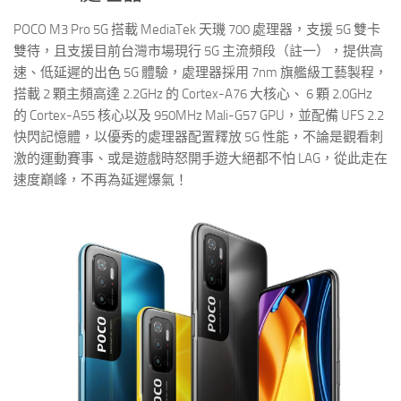
POCO M3 Pro 5G 搭載 MediaTek 天璣 700 處理器，支援 5G 雙卡
雙待，且支援目前台灣市場現行 5G 主流頻段（註一），提供高
速、低延遲的出色 5G 體驗，處理器採用 7nm 旗艦級工藝製程，
搭載 2 顆主頻高達 2.2GHz 的 Cortex-A76 大核心、 6 顆 2.0GHz
的 Cortex-A55 核心以及 950MHz Mali-G57 GPU，並配備 UFS 2.2
快閃記憶體，以優秀的處理器配置釋放 5G 性能，不論是觀看刺
激的運動賽事、或是遊戲時怒開手遊大絕都不怕 LAG，從此走在
速度巔峰，不再為延遲爆氣！