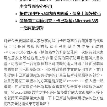
中文界面安心好用
提供超強多元網路防毒防護，快樂上網好放心
開學開工季節到來，卡巴斯基+Microsoft365
一起買最划算
阿輝今天要開箱跟大家分享的是由卡巴斯基在台灣獨家的代理
商：展碁國際販售的版本卡巴斯基全方位安全軟體
+Microsoft365 個人版，這個版本的好處是能夠一次購買到大家
現在居家上班或這是上學非常必備的兩項防毒軟體與文書軟
體，可說是每一台電腦裡都不可或缺的兩大神器！經由展碁國
際購買的卡巴斯基版本，可以買到繁體中文的使用界面，並且
能提供卡巴斯基原廠沒有提供的訂單及技術相關服務的部份，
並且有獨家三年版本的方案還能搭配 Microsoft 365 個人版一起
購買，如果直接從卡巴斯基網頁購買的話是買不到這個版本的
唷！Microsoft365 的重要性不必阿輝多做介紹大家都知道，接下
來就讓阿輝簡單帶大家看一下卡巴斯基防毒軟體提供的全方位
網路安全防護效果有哪些吧！