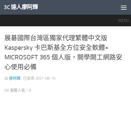
3C 達人廖阿輝
內文下方
MENU
好用軟體
/
推薦文章
0
展碁國際台灣區獨家代理繁體中文版
Kaspersky 卡巴斯基全方位安全軟體+
MICROSOFT 365 個人版，開學開工網路安
心使用必備
由
廖阿輝
· 已發表
2021-08-16
GA 瀏覽人氣：0