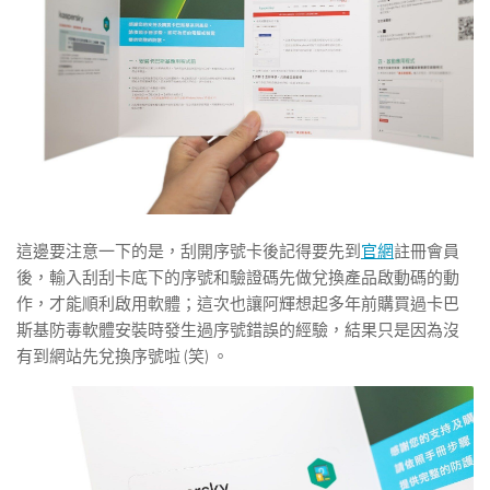
這邊要注意一下的是，刮開序號卡後記得要先到
官網
註冊會員
後，輸入刮刮卡底下的序號和驗證碼先做兌換產品啟動碼的動
作，才能順利啟用軟體；這次也讓阿輝想起多年前購買過卡巴
斯基防毒軟體安裝時發生過序號錯誤的經驗，結果只是因為沒
有到網站先兌換序號啦 (笑) 。