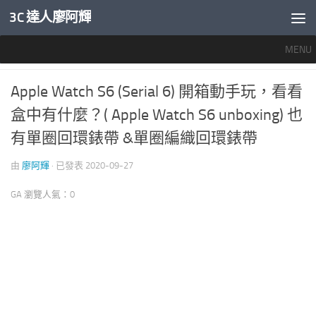
3C 達人廖阿輝
內文下方
MENU
穿戴裝置專區
0
Apple Watch S6 (Serial 6) 開箱動手玩，看看
盒中有什麼？( Apple Watch S6 unboxing) 也
有單圈回環錶帶 &單圈編織回環錶帶
由
廖阿輝
· 已發表
2020-09-27
GA 瀏覽人氣：0