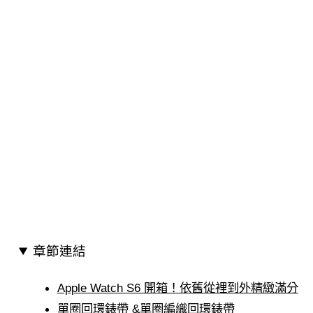
章節連結
Apple Watch S6 開箱！依舊從裡到外精緻滿分
單圈回環錶帶 &單圈編織回環錶帶