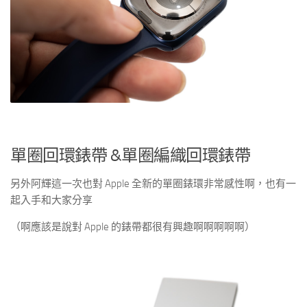
單圈回環錶帶 &單圈編織回環錶帶
另外阿輝這一次也對 Apple 全新的單圈錶環非常感性啊，也有一
起入手和大家分享
（啊應該是說對 Apple 的錶帶都很有興趣啊啊啊啊啊）