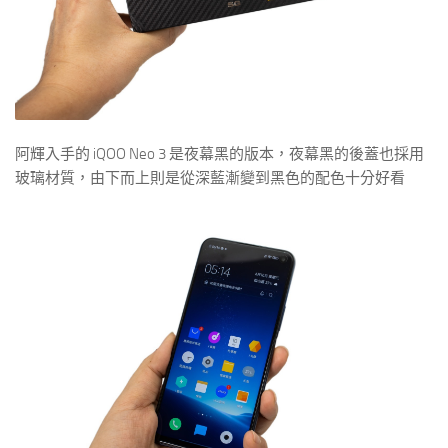
阿輝入手的 iQOO Neo 3 是夜幕黑的版本，夜幕黑的後蓋也採用
玻璃材質，由下而上則是從深藍漸變到黑色的配色十分好看