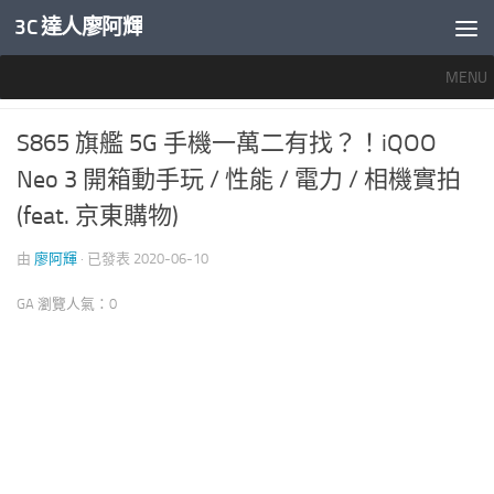
3C 達人廖阿輝
內文下方
MENU
智慧手機開箱評測
6
S865 旗艦 5G 手機一萬二有找？！iQOO
Neo 3 開箱動手玩 / 性能 / 電力 / 相機實拍
(feat. 京東購物)
由
廖阿輝
· 已發表
2020-06-10
GA 瀏覽人氣：0