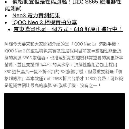
價格便宜但是性能旗艦！頂尖 S865 處理器性
能測試
Neo3 電力實測結果
iQOO Neo 3 相機實拍分享
京東購買也是一個方式，618 好康正進行中！
阿輝今天要來和大家開箱介紹的是『iQOO Neo 3』這款手機，
iQOO Neo 3 的重點特色其實就是是採用目前安卓旗艦性能最頂
級的高通 S865 處理器，也搭載近期旗艦機非常重要的高更新率
螢幕，並且支援到 144Hz 的高水準，頂級性能組合加上採用
X50 通訊晶片一隻不折不扣的 5G 旗艦手機，但最重要就是『價
格超級甜』基本款僅 rmb 2698 折合台幣才 11300 台幣！可以說
是近期性價比最高的旗艦 5G 旗艦手機，沒有之一！