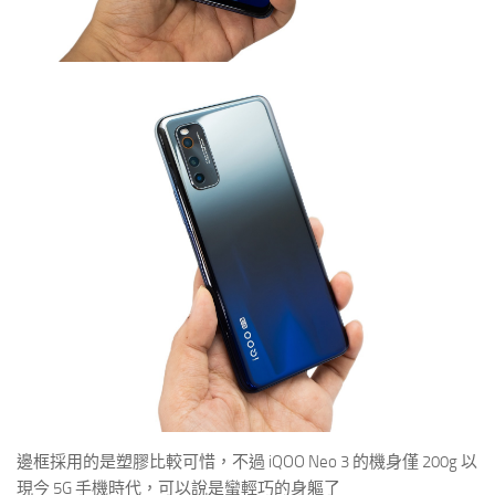
邊框採用的是塑膠比較可惜，不過 iQOO Neo 3 的機身僅 200g 以
現今 5G 手機時代，可以說是蠻輕巧的身軀了