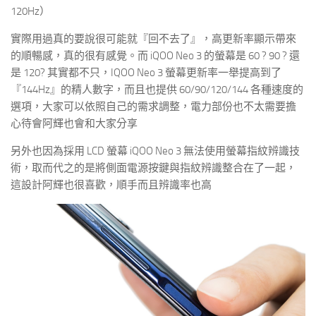
120Hz）
實際用過真的要說很可能就『回不去了』，高更新率顯示帶來
的順暢感，真的很有感覺。而 iQOO Neo 3 的螢幕是 60 ? 90 ? 還
是 120? 其實都不只，IQOO Neo 3 螢幕更新率一舉提高到了
『144Hz』的精人數字，而且也提供 60/90/120/144 各種速度的
選項，大家可以依照自己的需求調整，電力部份也不太需要擔
心待會阿輝也會和大家分享
另外也因為採用 LCD 螢幕 iQOO Neo 3 無法使用螢幕指紋辨識技
術，取而代之的是將側面電源按鍵與指紋辨識整合在了一起，
這設計阿輝也很喜歡，順手而且辨識率也高