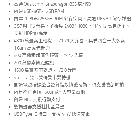
高通 Qualcomm Snapdragon 865 處理器
內建 6GB/8GB/12GB RAM
內建 128GB/256GB ROM 儲存空間，高速 UFS 3.1 儲存媒體
6.57 吋 IPS 螢幕，解析度 2408 * 1080 、 144Hz 高更新率、
支援 HDR10 顯示
4800 萬畫素主相機、 f/1.79 大光圈、具備四合一大像素
1.6um 高感光能力
800 萬像素超廣角鏡頭、 f/2.2 光圈
200 萬像素微距鏡頭
1600 萬畫素前鏡頭、 f/2.0 光圈
5G + 4G 雙卡雙待雙卡雙待機
側邊電源按鍵整合螢幕指紋辨識技術，也支援臉部解鎖
內建不可更換 4500mAh 大容量電池
內建 NFC 支援行動支付
雙揚聲器支援杜比全景聲
USB Type-C 接口、支援 44W 快速充電