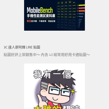
3C 達人廖阿輝 LINE 貼圖
貼圖好評上架銷售中～ 內含 40 組常用好用卡通貼圖～