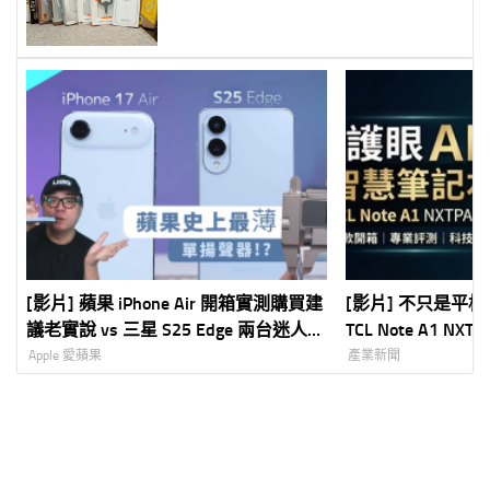
[影片] 蘋果 iPhone Air 開箱實測購買建
[影片] 不只是平
議老實說 vs 三星 S25 Edge 兩台迷人的
TCL Note A1 N
超輕薄手機
完整評測
Apple 愛蘋果
產業新聞