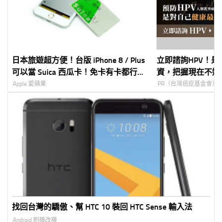
日本旅遊超方便！台版 iPhone 8 / Plus
立即諮詢HPV！
可以當 Suica 西瓜卡！免卡有卡都行！
資，把握現在不嫌
教學看了馬上就會！（包含日文翻譯）
Apple 愛蘋果
PR（台灣癌症基金會）
找回台灣的驕傲、幫 HTC 10 裝回 HTC Sense 輸入法
Android 刷機改機