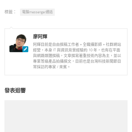
標籤：
電腦messenger通話
廖阿輝
阿輝目前是自由撰稿工作者 + 全職攝影師 + 社群網站
經營，本身 IT 與資訊背景經驗約 10 年，也有在平面
與網路媒體撰稿，文章撰寫著重技術內容為主，並以
專業等級產品拍攝撰文，目前也是台灣科技新聞節目
常採訪的專家 / 來賓。
發表迴響