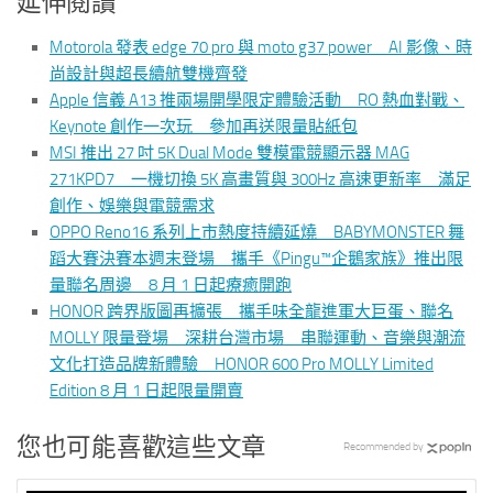
延伸閱讀
Motorola 發表 edge 70 pro 與 moto g37 power AI 影像、時
尚設計與超長續航雙機齊發
Apple 信義 A13 推兩場開學限定體驗活動 RO 熱血對戰、
Keynote 創作一次玩 參加再送限量貼紙包
MSI 推出 27 吋 5K Dual Mode 雙模電競顯示器 MAG
271KPD7 一機切換 5K 高畫質與 300Hz 高速更新率 滿足
創作、娛樂與電競需求
OPPO Reno16 系列上市熱度持續延燒 BABYMONSTER 舞
蹈大賽決賽本週末登場 攜手《Pingu™企鵝家族》推出限
量聯名周邊 8 月 1 日起療癒開跑
HONOR 跨界版圖再擴張 攜手味全龍進軍大巨蛋、聯名
MOLLY 限量登場 深耕台灣市場 串聯運動、音樂與潮流
文化打造品牌新體驗 HONOR 600 Pro MOLLY Limited
Edition 8 月 1 日起限量開賣
您也可能喜歡這些文章
Recommended by