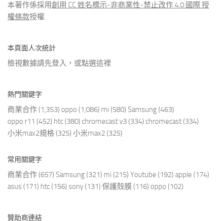
本著作係採用
創用 CC 姓名標示-非商業性-禁止改作 4.0 國際 授
權條款
授權.
本頁面人次統計
檢視數據請先登入，或點選
這裡
熱門關鍵字
商業合作
(1,353)
oppo
(1,086)
mi
(580)
Samsung
(463)
oppo r11
(452)
htc
(380)
chromecast v3
(334)
chromecast
(334)
小米max2規格
(325)
小米max2
(325)
常用關鍵字
商業合作
(657)
Samsung
(321)
mi
(215)
Youtube
(192)
apple
(174)
asus
(171)
htc
(156)
sony
(131)
保護殼膜
(116)
oppo
(102)
贊助商連結