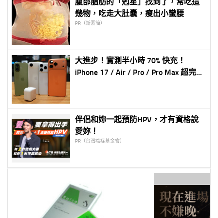
腹部脂肪的「剋星」找到了，常吃這
幾物，吃走大肚囊，瘦出小蠻腰
PR（新素簡）
大進步！實測半小時 70% 快充！
iPhone 17 / Air / Pro / Pro Max 超完整
充電實測！有線 + 無線 (蘋果新 40W
充電器實測)
伴侶和妳一起預防HPV，才有資格說
愛妳！
PR（台灣癌症基金會）