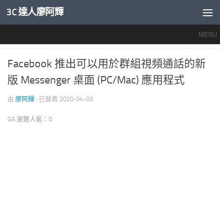
3C 達人廖阿輝
內文下方
MENU
APPLE 愛蘋果
/
好用軟體
0
Facebook 推出可以用於群組視頻通話的新
版 Messenger 桌面 (PC/Mac) 應用程式
由
廖阿輝
· 已發表
2020-04-03
GA 瀏覽人氣：0