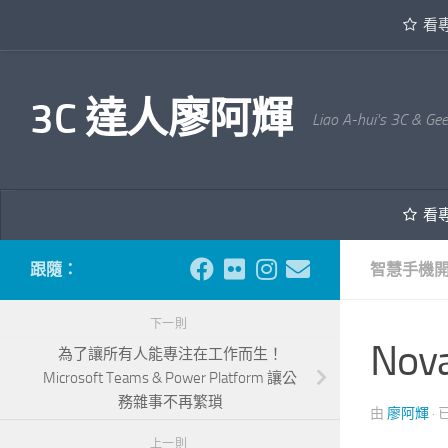
看
內文下方
3C 達人廖阿輝
Liao A-hui's 3C & Ge
看
跟隨：
智慧手機
下一則
No
為了讓所有人能專注在工作而生！
Microsoft Teams & Power Platform 讓公
務雜事不再繁瑣
由
廖阿輝
·
上一則