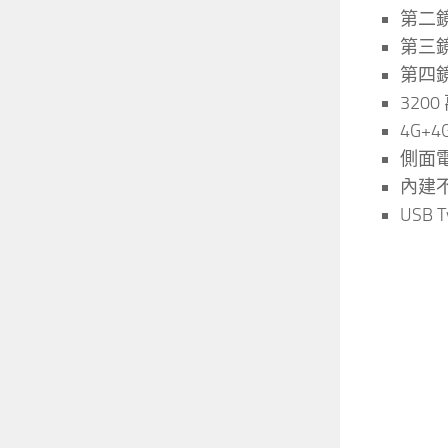
第二鏡
第三鏡
第四鏡
3200
4G+
側面電
內建不
USB