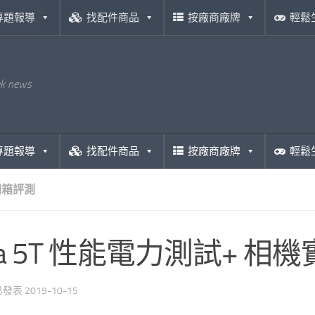
專題報導
找配件商品
按廠商廠牌
輕鬆
ek news
專題報導
找配件商品
按廠商廠牌
輕鬆
開箱評測
va 5T 性能電力測試+ 相
 已發表
2019-10-15