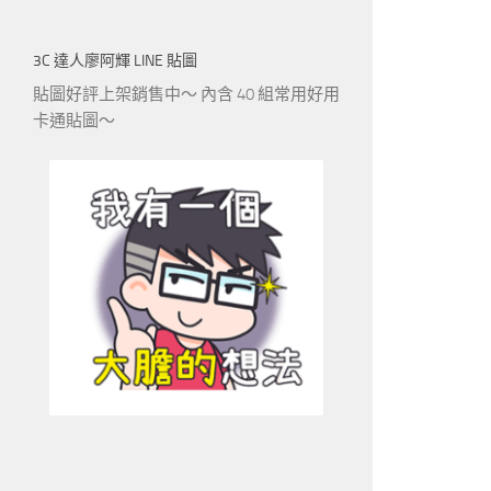
3C 達人廖阿輝 LINE 貼圖
貼圖好評上架銷售中～ 內含 40 組常用好用
卡通貼圖～