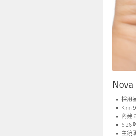
Nov
採用基於
Kiri
內建 8
6.26
主鏡頭 