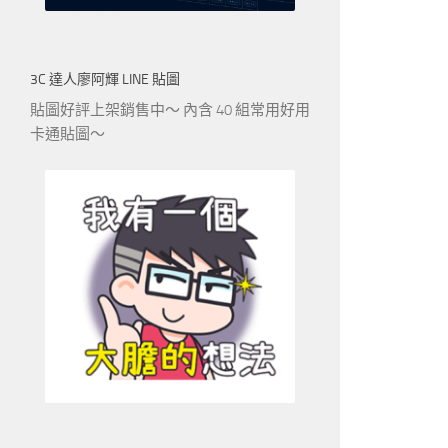
3C 達人廖阿輝 LINE 貼圖
貼圖好評上架銷售中～ 內含 40 組常用好用
卡通貼圖～