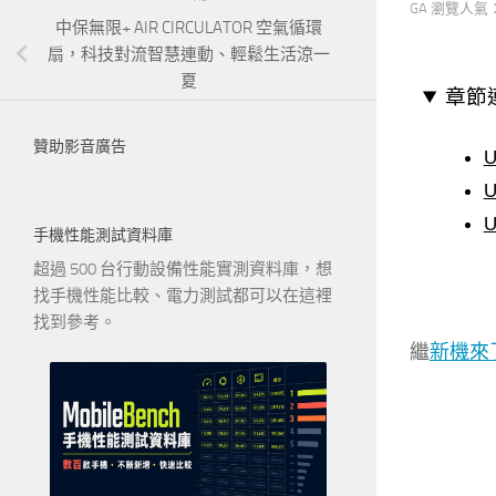
GA 瀏覽人氣
中保無限+ AIR CIRCULATOR 空氣循環
扇，科技對流智慧連動、輕鬆生活涼一
夏
章節
贊助影音廣告
手機性能測試資料庫
超過 500 台行動設備性能實測資料庫，想
找手機性能比較、電力測試都可以在這裡
找到參考。
繼
新機來了