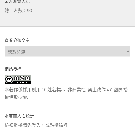
GA4 瀏覽人氣
線上人數：90
查看分類文章
查
看
分
網站授權
類
文
章
本著作係採用
創用 CC 姓名標示-非商業性-禁止改作 4.0 國際 授
權條款
授權.
本頁面人次統計
檢視數據請先登入，或點選
這裡