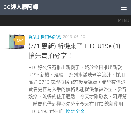
3C 達人廖阿輝
內文下方
MENU
標籤：
U19E
智慧手機開箱評測
2019-06-30
0
(7/1 更新) 新機來了 HTC U19e (1)
搶先實拍分享！
HTC 好久沒有推出新機了，終於今日推出新款
U19e 新機，延續 U 系列水漾玻璃等設計，採用
高通 S710 處理器搭配前後雙鏡頭，希望提供消
費者更容易入手的價格也能提供兼顧外型、影音
娛樂、流暢的使用體驗。今天才剛發表，阿輝第
一時間也借到機器先分享今天在 HTC 總部使用
HTC U19e 實拍的...
閱讀全文