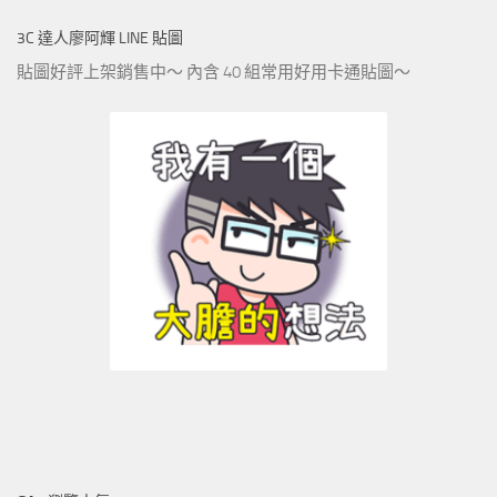
3C 達人廖阿輝 LINE 貼圖
貼圖好評上架銷售中～ 內含 40 組常用好用卡通貼圖～