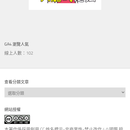
GA4 瀏覽人氣
線上人數：102
查看分類文章
查
看
分
網站授權
類
文
章
本著作係採用
創用 CC 姓名標示-非商業性-禁止改作 4.0 國際 授