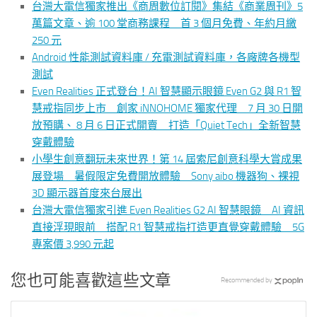
台灣大電信獨家推出《商周數位訂閱》集結《商業周刊》5
萬篇文章、逾 100 堂商務課程 首 3 個月免費、年約月繳
250 元
Android 性能測試資料庫 / 充電測試資料庫，各廠牌各機型
測試
Even Realities 正式登台！AI 智慧顯示眼鏡 Even G2 與 R1 智
慧戒指同步上市 創家 iNNOHOME 獨家代理 7 月 30 日開
放預購、 8 月 6 日正式開賣 打造「Quiet Tech」全新智慧
穿戴體驗
小學生創意翻玩未來世界！第 14 屆索尼創意科學大賞成果
展登場 暑假限定免費開放體驗 Sony aibo 機器狗、裸視
3D 顯示器首度來台展出
台灣大電信獨家引進 Even Realities G2 AI 智慧眼鏡 AI 資訊
直接浮現眼前 搭配 R1 智慧戒指打造更直覺穿戴體驗 5G
專案價 3,990 元起
您也可能喜歡這些文章
Recommended by