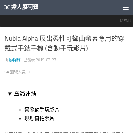
3C 達人廖阿輝
內文下方
MENU
穿戴裝置專區
0
Nubia Alpha 展出柔性可彎曲螢幕應用的穿
戴式手錶手機 (含動手玩影片)
由
廖阿輝
· 已發表
2019-02-27
GA 瀏覽人氣：0
章節連結
實際動手玩影片
現場實拍照片