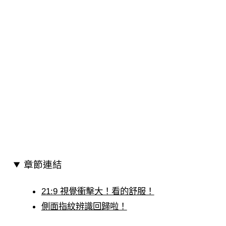
章節連結
21:9 視覺衝擊大！看的舒服！
側面指紋辨識回歸啦！