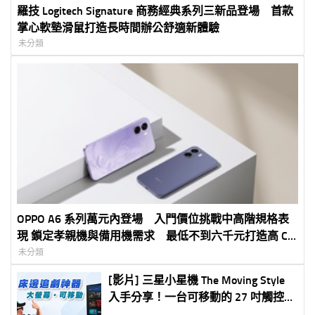
羅技 Logitech Signature 商務經典系列三新品登場 首款
掌心軟墊滑鼠打造長時間辦公舒適新體驗
未分類
OPPO A6 系列萬元內登場 入門價位挑戰中高階規格表
現 鎖定孝親機與備用機需求 最低不到六千元打造高 CP
值 5G 體驗
未分類
[影片] 三星小星機 The Moving Style
入手分享！一台可移動的 27 吋觸控螢
幕，電視、平板、電競螢幕一台抵多