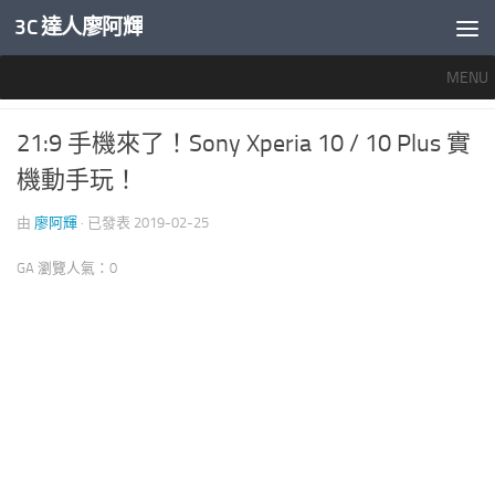
3C 達人廖阿輝
內文下方
MENU
推薦文章
/
智慧手機開箱評測
2
21:9 手機來了！Sony Xperia 10 / 10 Plus 實
機動手玩！
由
廖阿輝
· 已發表
2019-02-25
GA 瀏覽人氣：0