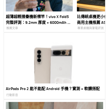
超薄超輕摺疊機新標竿！vivo X Fold5
比傳統桌機更小但
完整評測：9.2mm 厚度 + 6000mAh 藍
商用主機推薦 ASUS Ex
海大電池 + 蔡司三鏡頭
Mini Tower(P500M
推薦文章
專業桌機與筆電評測
AirPods Pro 2 能不能配 Android 手機？實測 + 軟體搭配
行動影音