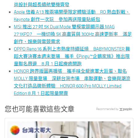
尚設計與超長續航雙機齊發
Apple 信義 A13 推兩場開學限定體驗活動 RO 熱血對戰、
Keynote 創作一次玩 參加再送限量貼紙包
MSI 推出 27 吋 5K Dual Mode 雙模電競顯示器 MAG
271KPD7 一機切換 5K 高畫質與 300Hz 高速更新率 滿足
創作、娛樂與電競需求
OPPO Reno16 系列上市熱度持續延燒 BABYMONSTER 舞
蹈大賽決賽本週末登場 攜手《Pingu™企鵝家族》推出限
量聯名周邊 8 月 1 日起療癒開跑
HONOR 跨界版圖再擴張 攜手味全龍進軍大巨蛋、聯名
MOLLY 限量登場 深耕台灣市場 串聯運動、音樂與潮流
文化打造品牌新體驗 HONOR 600 Pro MOLLY Limited
Edition 8 月 1 日起限量開賣
您也可能喜歡這些文章
Recommended by