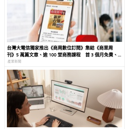
台灣大電信獨家推出《商周數位訂閱》集結《商業周
刊》5 萬篇文章、逾 100 堂商務課程 首 3 個月免費、
年約月繳 250 元
產業新聞