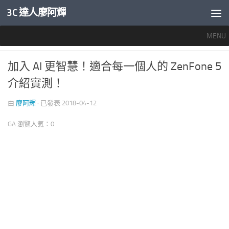
3C 達人廖阿輝
內文下方
MENU
推薦文章
/
智慧手機開箱評測
0
加入 AI 更智慧！適合每一個人的 ZenFone 5
介紹實測！
由
廖阿輝
· 已發表
2018-04-12
GA 瀏覽人氣：0