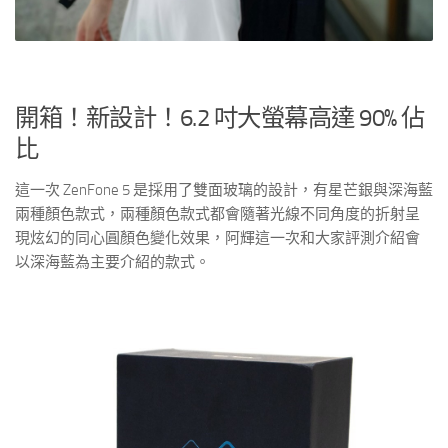
開箱！新設計！6.2 吋大螢幕高達 90% 佔
比
這一次 ZenFone 5 是採用了雙面玻璃的設計，有星芒銀與深海藍
兩種顏色款式，兩種顏色款式都會隨著光線不同角度的折射呈
現炫幻的同心圓顏色變化效果，阿輝這一次和大家評測介紹會
以深海藍為主要介紹的款式。