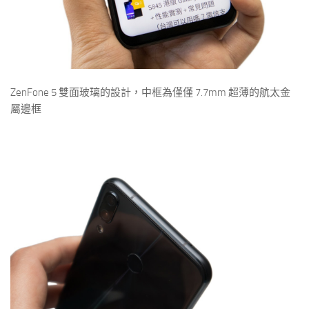
ZenFone 5 雙面玻璃的設計，中框為僅僅 7.7mm 超薄的航太金
屬邊框