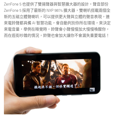
ZenFone 5 也提供了雙揚聲器與智慧擴大器的設計，聲音部份
ZenFone 5 採用了最新的 NXP 9874 擴大器，雙喇叭搭載兩個全
新的五磁立體聲喇叭，可以提供更大聲與立體的聲音表現，連
來電鈴聲都具備 AI 智慧功能，會自動判別你所在環境，來決定
來電音量，舉例在睡覺時，鈴聲會小聲慢慢加大慢慢喚醒你，
而在逛街吵雜的情況，鈴聲也會加大讓你不會漏失重要電話！