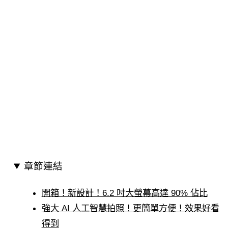
章節連結
開箱！新設計！6.2 吋大螢幕高達 90% 佔比
強大 AI 人工智慧拍照！更簡單方便！效果好看
得到