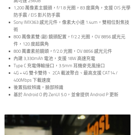
高可達 256GB
1,200 萬像素主鏡頭，f/1.8 光圈，83 度廣角，支援 OIS 光學
防手震 / EIS 影片防手震
Sony IMX363 感光元件，像素大小達 1.4um，雙相位對焦技
術
800 萬像素雙 (副) 鏡頭配置，f/2.2 光圈，OV 8856 感光元
件，120 度超廣角
800 萬畫素前鏡頭，f/2.0 光圈，OV 8856 感光元件
內建 3,330mAh 電池，支援 18W 高速充電
Type C 充電傳輸接口，3.5mm 耳機麥克風接口
4G + 4G 雙卡雙待、 2CA 載波聚合、最高支援 CAT14 /
400Mbps 下載速度
後置指紋辨識，臉部辨識
基於 Android O 的 ZenUI 5.0，並會提供 Android P 更新