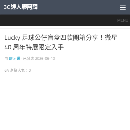
3C 達人廖阿輝
內文下方
MENU
手機週邊配件
/
推薦文章
/
科技生活真好玩
0
Lucky 足球公仔盲盒四款開箱分享！微星
40 周年特展限定入手
由
廖阿輝
· 已發表
2026-06-10
GA 瀏覽人氣：0