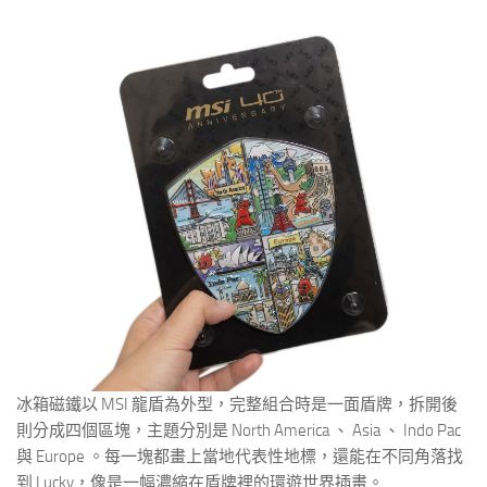
冰箱磁鐵以 MSI 龍盾為外型，完整組合時是一面盾牌，拆開後
則分成四個區塊，主題分別是 North America 、 Asia 、 Indo Pac
與 Europe 。每一塊都畫上當地代表性地標，還能在不同角落找
到 Lucky，像是一幅濃縮在盾牌裡的環遊世界插畫。