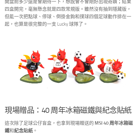
開盒前多少還是會期待一下，想說會不會剛好出現奇蹟；結果
四盒開完，毫無懸念就是四款常規版。雖然沒有抽到隱藏版，
但能一次把點球、停球、倒掛金鉤和撲球四個足球動作排在一
起，也算是很完整的一支 Lucky 球隊了。
現場贈品：40 周年冰箱磁鐵與紀念貼紙
這次除了足球公仔盲盒，也拿到現場贈送的
MSI 40 周年冰箱磁
鐵
和
紀念貼紙
。