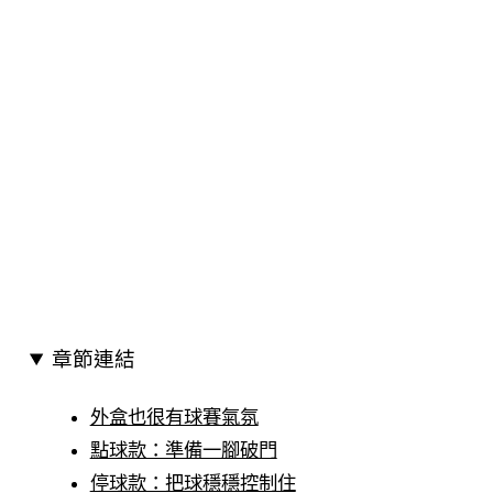
章節連結
外盒也很有球賽氣氛
點球款：準備一腳破門
停球款：把球穩穩控制住