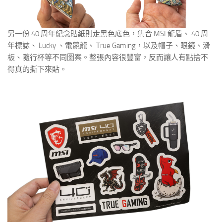
另一份 40 周年紀念貼紙則走黑色底色，集合 MSI 龍盾、 40 周
年標誌、 Lucky 、電競龍、 True Gaming，以及帽子、眼鏡、滑
板、隨行杯等不同圖案。整張內容很豐富，反而讓人有點捨不
得真的撕下來貼。