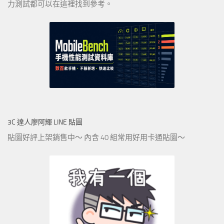
力測試都可以在這裡找到參考。
3C 達人廖阿輝 LINE 貼圖
貼圖好評上架銷售中～ 內含 40 組常用好用卡通貼圖～