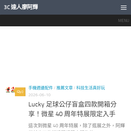
3C 達人廖阿輝
內文下方
MENU
標籤：
LUCKYKICKS
手機週邊配件
/
推薦文章
/
科技生活真好玩
0
2026-06-10
Lucky 足球公仔盲盒四款開箱分
享！微星 40 周年特展限定入手
這次到微星 40 周年特展，除了逛展之外，阿輝