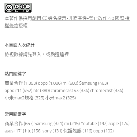
文
章
本著作係採用
創用 CC 姓名標示-非商業性-禁止改作 4.0 國際 授
權條款
授權.
本頁面人次統計
檢視數據請先登入，或點選
這裡
熱門關鍵字
商業合作
(1,353)
oppo
(1,086)
mi
(580)
Samsung
(463)
oppo r11
(452)
htc
(380)
chromecast v3
(334)
chromecast
(334)
小米max2規格
(325)
小米max2
(325)
常用關鍵字
商業合作
(657)
Samsung
(321)
mi
(215)
Youtube
(192)
apple
(174)
asus
(171)
htc
(156)
sony
(131)
保護殼膜
(116)
oppo
(102)