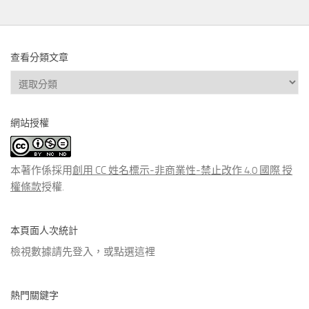
查看分類文章
查
看
分
網站授權
類
文
章
本著作係採用
創用 CC 姓名標示-非商業性-禁止改作 4.0 國際 授
權條款
授權.
本頁面人次統計
檢視數據請先登入，或點選
這裡
熱門關鍵字