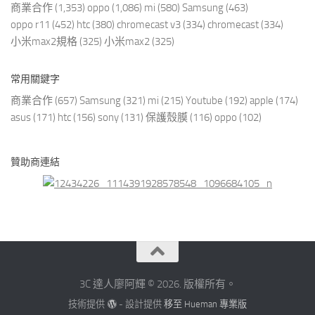
商業合作
(1,353)
oppo
(1,086)
mi
(580)
Samsung
(463)
oppo r11
(452)
htc
(380)
chromecast v3
(334)
chromecast
(334)
小米max2規格
(325)
小米max2
(325)
常用關鍵字
商業合作
(657)
Samsung
(321)
mi
(215)
Youtube
(192)
apple
(174)
asus
(171)
htc
(156)
sony
(131)
保護殼膜
(116)
oppo
(102)
贊助商連結
3C 達人廖阿輝 © 2026. 版權所有。
技術提供
- 設計提供
移至 Hueman 專業版