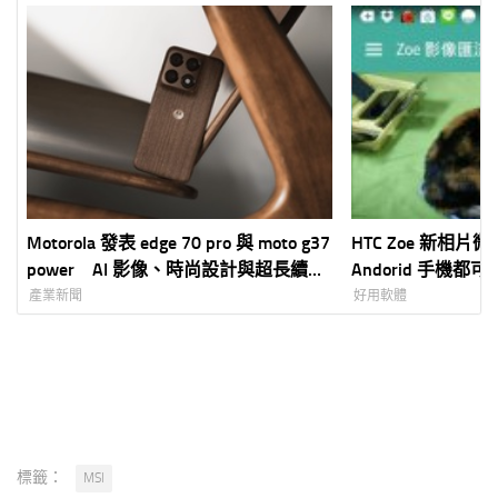
Motorola 發表 edge 70 pro 與 moto g37
HTC Zoe 新相片
power AI 影像、時尚設計與超長續航
Andorid 手機都
雙機齊發
產業新聞
好用軟體
標籤：
MSI