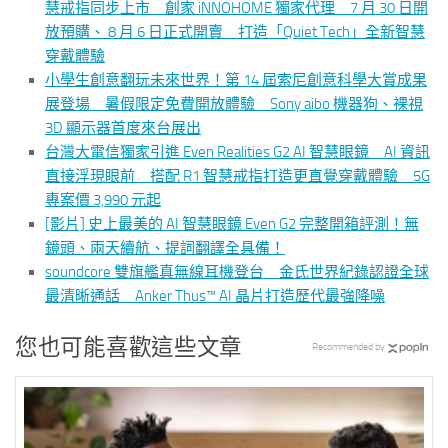
慧戒指同步上市 創家 iNNOHOME 獨家代理 7 月 30 日開
放預購、 8 月 6 日正式開賣 打造「Quiet Tech」全新智慧
穿戴體驗
小學生創意翻玩未來世界！第 14 屆索尼創意科學大賞成果
展登場 暑假限定免費開放體驗 Sony aibo 機器狗、裸視
3D 顯示器首度來台展出
台灣大電信獨家引進 Even Realities G2 AI 智慧眼鏡 AI 資訊
直接浮現眼前 搭配 R1 智慧戒指打造更直覺穿戴體驗 5G
專案價 3,990 元起
[影片] 史上最美的 AI 智慧眼鏡 Even G2 完整開箱評測！無
鏡頭、兩天續航、提詞翻譯全具備！
soundcore 雙旗艦真無線耳機登台 金氏世界紀錄認證全球
最清晰通話 Anker Thus™ AI 晶片打造歷代最強降噪
您也可能喜歡這些文章
Recommended by