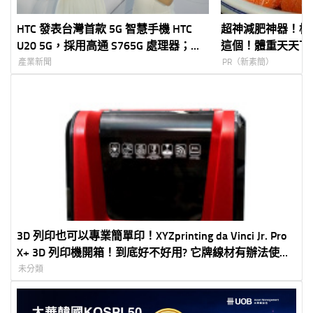
HTC 發表台灣首款 5G 智慧手機 HTC
超神減肥神器！橘
U20 5G，採用高通 S765G 處理器；還
這個！體重天天下
有 HTC Desire 20 pro (規格 / 上市 / 售
產業新聞
PR（新素簡）
價)
3D 列印也可以專業簡單印！XYZprinting da Vinci Jr. Pro
X+ 3D 列印機開箱！到底好不好用? 它牌線材有辦法使用
嗎?
未分類