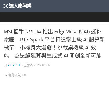
3C 達人廖阿輝
內文下方
產業新聞
0
MSI 攜手 NVIDIA 推出 EdgeMesa N AI+迷你
電腦 RTX Spark 平台打造掌上級 AI 超算新
標竿 小機身大爆發！挑戰桌機級 AI 效
能 為邊緣運算與生成式 AI 開創全新可能
由
ANJA1208
· 已發表
2026-06-02
GA 瀏覽人氣：0