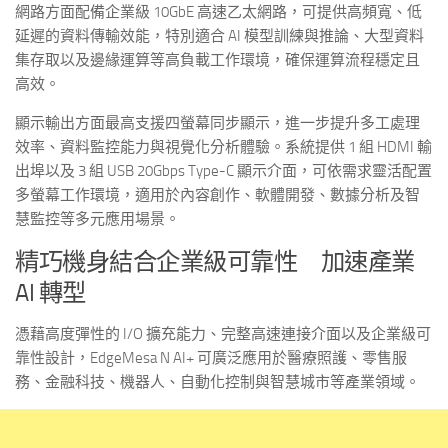
網路方面配備企業級 10GbE 高速乙太網路，可提供高頻寬、低
延遲的資料傳輸效能，特別適合 AI 模型訓練與推論、大型資料
集存取以及邊緣運算等高負載工作環境，確保運算流程穩定且
高效。
顯示輸出方面最高支援四螢幕同步顯示，進一步提升多工處理
效率、資料監控能力與視覺化分析體驗。系統提供 1 組 HDMI 輸
出埠以及 3 組 USB 20Gbps Type-C 顯示介面，可依需求靈活配置
多螢幕工作環境，適用於內容創作、軟體開發、數據分析及智
慧監控等多元應用場景。
精巧機身結合企業級可靠性 加速產業
AI 轉型
憑藉高度彈性的 I/O 擴充能力、完整高速連接介面以及企業級可
靠性設計，EdgeMesa N AI+ 可廣泛應用於醫療照護、零售服
務、金融科技、機器人、自動化控制與智慧城市等產業領域。