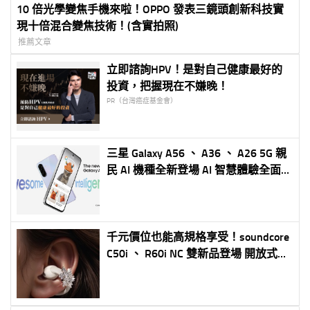
10 倍光學變焦手機來啦！OPPO 發表三鏡頭創新科技實
現十倍混合變焦技術！(含實拍照)
推薦文章
立即諮詢HPV！是對自己健康最好的
投資，把握現在不嫌晚！
PR（台灣癌症基金會）
三星 Galaxy A56 、 A36 、 A26 5G 親
民 AI 機種全新登場 AI 智慧體驗全面
升級
千元價位也能高規格享受！soundcore
C50i 、 R60i NC 雙新品登場 開放式輕
量佩戴、強效主動降噪一次到位 7-
ELEVEN 獨家販售再送時尚耳飾