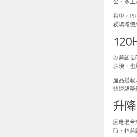
公、多工
其中，PR
務場域使
12
為兼顧長時
表現，也
產品搭載
快速調整
升降
因應混合辦
時，也兼