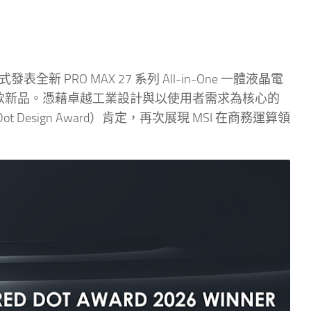
表全新 PRO MAX 27 系列 All-in-One 一體液晶電
Z 8MG」兩款新品。憑藉卓越工業設計與以使用者需求為核心的
t Design Award）肯定，再次展現 MSI 在商務運算領