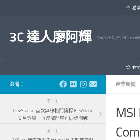
看
內文下方
3C 達人廖阿輝
Liao A-hui's 3C & Ge
看
跟隨：
產業新聞
下一則
MSI
PlayStation 首款無線格鬥搖桿 FlexStrike
8 月登場 《漫威鬥魂》同步開戰
Co
上一則