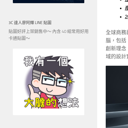
2
3C 達人廖阿輝 LINE 貼圖
貼圖好評上架銷售中～ 內含 40 組常用好用
全球商務與生
卡通貼圖～
腦，包括「
創新理念，P
域的設計