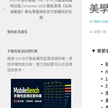
MSI 40 週年鉅獻 Titan 18 HX 天龍座典藏
美
特仕版 Computex 2026 霸氣登場《玩具
總動員》聯名筆電與新世代掌機同步亮
相
由
ANJA1208
GA 瀏覽人氣
贊助影音廣告
章節
手機性能測試資料庫
超過 500 台行動設備性能實測資料庫，想
找手機性能比較、電力測試都可以在這裡
找到參考。