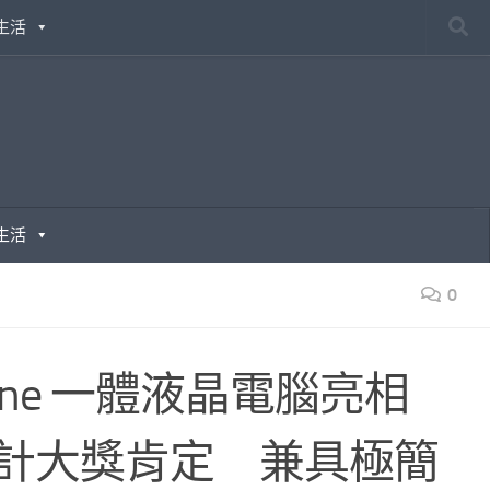
生活
生活
0
-in-One 一體液晶電腦亮相
紅點設計大獎肯定 兼具極簡