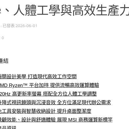
學、人體工學與高效生產
· 已發表
2026-06-01
：0
連結
極簡設計美學 打造現代高效工作空間
AMD Ryzen™ 平台加持 提供流暢高效運算體驗
120Hz 高更新率螢幕 搭配全方位人體工學調整
升降式視訊鏡頭與沉浸音效 全方位滿足現代辦公需求
免工具安裝與智慧收納設計 提升桌面整潔度
兼顧效能、設計與舒適體驗 展現 MSI 商務運算新標竿
產品資訊