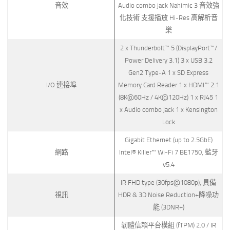
音效
Audio combo jack Nahimic 3 音效強
化技術 支援播放 Hi-Res 高解析音
樂
2 x Thunderbolt™ 5 (DisplayPort™/
Power Delivery 3.1) 3 x USB 3.2
Gen2 Type-A 1 x SD Express
I/O 連接埠
Memory Card Reader 1 x HDMI™ 2.1
(8K@60Hz / 4K@120Hz) 1 x RJ45 1
x Audio combo jack 1 x Kensington
Lock
Gigabit Ethernet (up to 2.5GbE)
網路
Intel® Killer™ Wi-Fi 7 BE1750, 藍牙
v5.4
IR FHD type (30fps@1080p), 具備
視訊
HDR & 3D Noise Reduction+降噪功
能 (3DNR+)
韌體信賴平台模組 (fTPM) 2.0 / IR