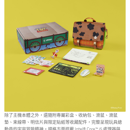
除了主機本體之外，還隨附專屬彩盒、收納包、滑鼠、滑鼠
墊、束線帶、明信片與限定貼紙等收藏配件，完整呈現玩具總
動員的宇宙冒險精神。規格方面搭載 Intel® Core™ i5 處理器與