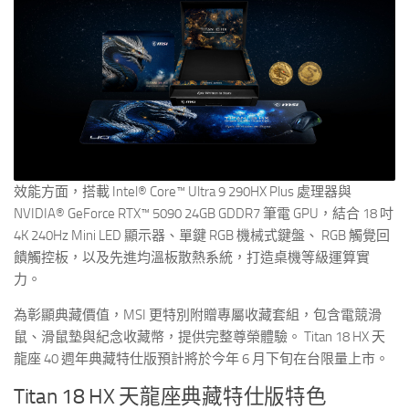
效能方面，搭載 Intel® Core™ Ultra 9 290HX Plus 處理器與
NVIDIA® GeForce RTX™ 5090 24GB GDDR7 筆電 GPU，結合 18 吋
4K 240Hz Mini LED 顯示器、單鍵 RGB 機械式鍵盤、 RGB 觸覺回
饋觸控板，以及先進均溫板散熱系統，打造桌機等級運算實
力。
為彰顯典藏價值，MSI 更特別附贈專屬收藏套組，包含電競滑
鼠、滑鼠墊與紀念收藏幣，提供完整尊榮體驗。 Titan 18 HX 天
龍座 40 週年典藏特仕版預計將於今年 6 月下旬在台限量上市。
Titan 18 HX 天龍座典藏特仕版特色