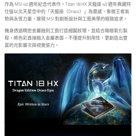
作為 MSI 40 週年紀念代表作，Titan 18 HX 天龍座 40 週年典藏特
仕版以北天星空中的「天龍座（Draco）」為靈感，象徵王者氣
勢與永恆力量，展現 MSI 對創新設計與工藝美學的極致追求。
機身透過精密金屬蝕刻工藝打造細膩紋理，並結合陽極氧化製
程，將色彩直接融入金屬表面，不僅提升耐用性，更創造出豐
富的光影層次與視覺張力。