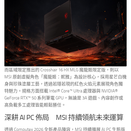
而區域限定推出的 Crosshair 16 HX MLG 魔龍姬限定版，則以
MSI 原創虛擬角色「魔龍姬：妮雅」為設計核心，採用星芒白機
身與珍珠塗層工藝，透過若隱若現的紅色火焰元素展現角色獨
特魅力。規格方面搭載 Intel® Core™ Ultra 處理器與 NVIDIA®
GeForce RTX™ 50 系列筆電 GPU，無論是 3A 遊戲、內容創作或
高負載多工處理皆能輕鬆勝任。
深耕 AI PC 佈局 MSI 持續領航未來運算
透過 Computex 2026 全新產品陣容，MSI 持續擴展 AI PC 生態版