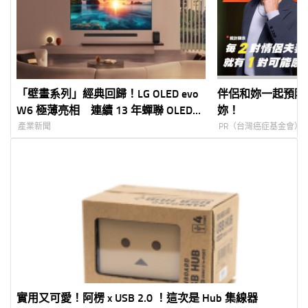
「壁畫系列」經典回歸！LG OLED evo
伴侶和妳一起預防
W6 極薄亮相 連續 13 年蟬聯 OLED
妳！
全球銷售冠軍 AI 影音科技全面升級家
產業新聞
PR（台灣癌症基金會）
庭娛樂體驗
實用又可愛！阿楞 x USB 2.0 ！這次是 Hub 集線器