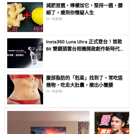
減肥首選，檸檬加它，堅持一週，腰
細了，瘦到你懷疑人生
PR（新素簡）
Insta360 Luna Ultra 正式登台！首款
8K 雙鏡頭雲台相機開啟創作新時代
業界首創可拆卸圖傳螢幕登場 徠卡
雙鏡頭結合 AI 三晶片系統重新定義個
人影像創作
腹部脂肪的「剋星」找到了，常吃這
幾物，吃走大肚囊，瘦出小蠻腰
PR（新素簡）