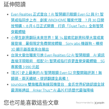
延伸閱讀
Even Realities 正式登台！AI 智慧顯示眼鏡 Even G2 與 R1 智
慧戒指同步上市 創家 iNNOHOME 獨家代理 7 月 30 日開
放預購、 8 月 6 日正式開賣 打造「Quiet Tech」全新智慧
穿戴體驗
小學生創意翻玩未來世界！第 14 屆索尼創意科學大賞成果
展登場 暑假限定免費開放體驗 Sony aibo 機器狗、裸視
3D 顯示器首度來台展出
台灣大電信獨家引進 Even Realities G2 AI 智慧眼鏡 AI 資訊
直接浮現眼前 搭配 R1 智慧戒指打造更直覺穿戴體驗 5G
專案價 3,990 元起
[影片] 史上最美的 AI 智慧眼鏡 Even G2 完整開箱評測！無
鏡頭、兩天續航、提詞翻譯全具備！
soundcore 雙旗艦真無線耳機登台 金氏世界紀錄認證全球
最清晰通話 Anker Thus™ AI 晶片打造歷代最強降噪
您也可能喜歡這些文章
Recommended by