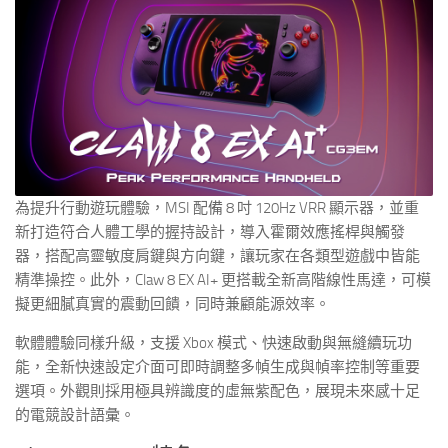
為提升行動遊玩體驗，MSI 配備 8 吋 120Hz VRR 顯示器，並重
新打造符合人體工學的握持設計，導入霍爾效應搖桿與觸發
器，搭配高靈敏度肩鍵與方向鍵，讓玩家在各類型遊戲中皆能
精準操控。此外，Claw 8 EX AI+ 更搭載全新高階線性馬達，可模
擬更細膩真實的震動回饋，同時兼顧能源效率。
軟體體驗同樣升級，支援 Xbox 模式、快速啟動與無縫續玩功
能，全新快速設定介面可即時調整多幀生成與幀率控制等重要
選項。外觀則採用極具辨識度的虛無紫配色，展現未來感十足
的電競設計語彙。