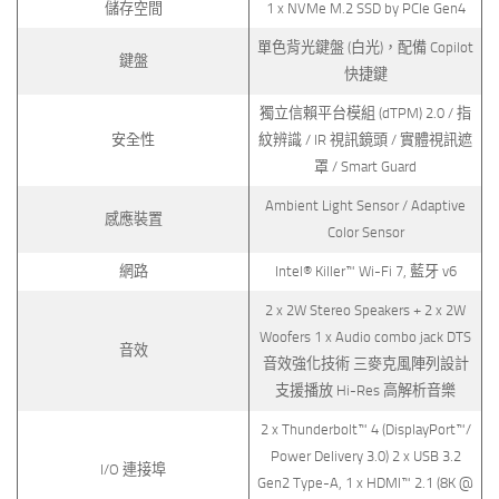
儲存空間
1 x NVMe M.2 SSD by PCIe Gen4
單色背光鍵盤 (白光)，配備 Copilot
鍵盤
快捷鍵
獨立信賴平台模組 (dTPM) 2.0 / 指
安全性
紋辨識 / IR 視訊鏡頭 / 實體視訊遮
罩 / Smart Guard
Ambient Light Sensor / Adaptive
感應裝置
Color Sensor
網路
Intel® Killer™ Wi-Fi 7, 藍牙 v6
2 x 2W Stereo Speakers + 2 x 2W
Woofers 1 x Audio combo jack DTS
音效
音效強化技術 三麥克風陣列設計
支援播放 Hi-Res 高解析音樂
2 x Thunderbolt™ 4 (DisplayPort™/
Power Delivery 3.0) 2 x USB 3.2
I/O 連接埠
Gen2 Type-A, 1 x HDMI™ 2.1 (8K @