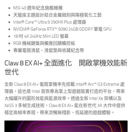
MSI 40 週年紀念旗艦機種
天龍座主題設計結合金屬蝕刻與陽極氧化工藝
Intel® Core™ Ultra 9 290HX Plus 處理器
NVIDIA® GeForce RTX™ 5090 24GB GDDR7 筆電 GPU
18 吋 4K 240Hz Mini LED 螢幕
RGB 機械鍵盤與觸覺回饋觸控板
專屬電競滑鼠、滑鼠墊與收藏紀念幣
Claw 8 EX AI+ 全面進化 開啟掌機效能新
世代
全新 Claw 8 EX AI+ 電競掌機率先搭載 Intel® Arc™ G3 Extreme 處
理器，這也是 Intel 首款專為掌上型遊戲裝置打造的平台，帶來
大幅躍升的圖形效能與能源效率。透過全新 Intel Xe 架構以及
XeSS 3 多幀生成技術，Claw 8 EX AI+ 能在新世代 3A 大作中提供
穩定高幀率表現，帶來流暢無殘影、低延遲的遊戲體驗。