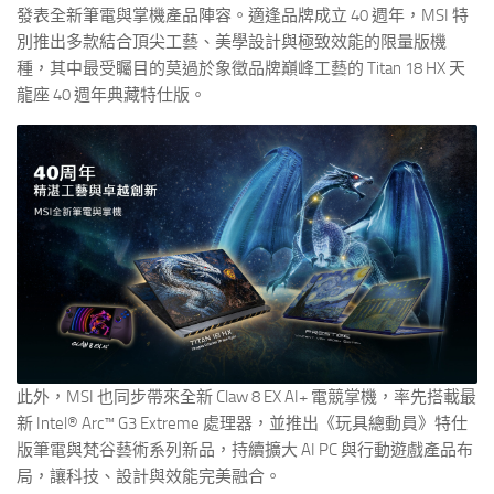
發表全新筆電與掌機產品陣容。適逢品牌成立 40 週年，MSI 特
別推出多款結合頂尖工藝、美學設計與極致效能的限量版機
種，其中最受矚目的莫過於象徵品牌巔峰工藝的 Titan 18 HX 天
龍座 40 週年典藏特仕版。
此外，MSI 也同步帶來全新 Claw 8 EX AI+ 電競掌機，率先搭載最
新 Intel® Arc™ G3 Extreme 處理器，並推出《玩具總動員》特仕
版筆電與梵谷藝術系列新品，持續擴大 AI PC 與行動遊戲產品布
局，讓科技、設計與效能完美融合。