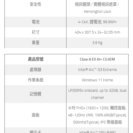
安全性
視訊鏡頭 / 實體視訊遮罩 /
Kensington Lock
電池
4-Cell, 鋰電池, 99.9Whr
尺寸
404 x 307.5 x 24~32.05 mm
重量
3.6 Kg
產品型號
Claw 8 EX AI+ CG3EM
處理器
Intel® Arc™ G3 Extreme
作業系統
Windows 11 Home
LPDDR5x onboard, up to 32GB, dual
記憶體
channel
8 吋 FHD+ (1920 x 1200), 觸控面板,
面板
48~120Hz VRR, 100% sRGB(Typical),
500nits(Typical), IPS 等級面板
顯示卡
Intel® Arc™ GPU B390