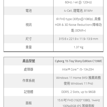
60Hz / 4K @ 120Hz)
電池
4-Cell, 鋰電池, 81Whr
IR FHD type (30fps@1080p), 具備
視訊
HDR & 3D Noise Reduction+降噪功
能 (3DNR+)
尺寸
315.6 x 221.9 x 11.9-13.9 mm
重量
1.37 Kg
產品型號
Cyborg 15 Toy Story Edition C13WE
處理器
Intel® Core™ i5-13420H
Windows 11 Home (MSI 推薦商務
作業系統
使用 Windows 11 Pro)
記憶體
DDR5, 2 Slots, up to 96GB
15.6 吋 FHD (1920*1080), 144Hz
面板
100%sRGB IPS 等級面板