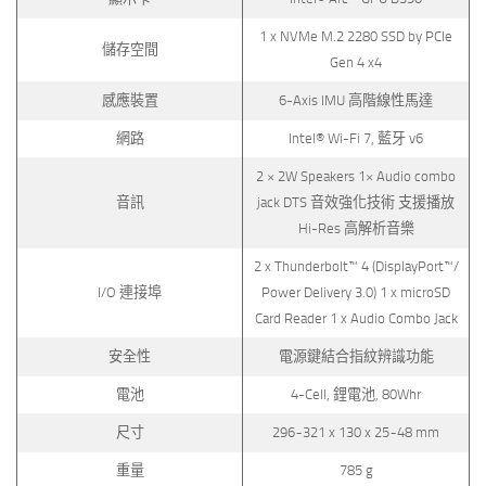
1 x NVMe M.2 2280 SSD by PCIe
儲存空間
Gen 4 x4
感應裝置
6-Axis IMU 高階線性馬達
網路
Intel® Wi-Fi 7, 藍牙 v6
2 × 2W Speakers 1× Audio combo
音訊
jack DTS 音效強化技術 支援播放
Hi-Res 高解析音樂
2 x Thunderbolt™ 4 (DisplayPort™/
I/O 連接埠
Power Delivery 3.0) 1 x microSD
Card Reader 1 x Audio Combo Jack
安全性
電源鍵結合指紋辨識功能
電池
4-Cell, 鋰電池, 80Whr
尺寸
296~321 x 130 x 25~48 mm
重量
785 g