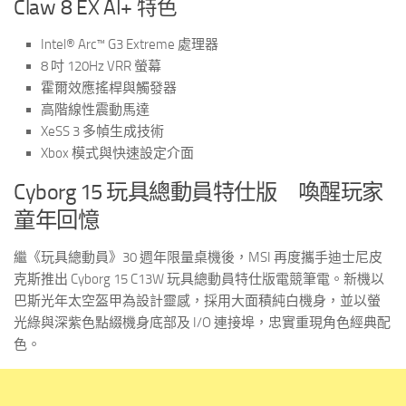
Claw 8 EX AI+ 特色
Intel® Arc™ G3 Extreme 處理器
8 吋 120Hz VRR 螢幕
霍爾效應搖桿與觸發器
高階線性震動馬達
XeSS 3 多幀生成技術
Xbox 模式與快速設定介面
Cyborg 15 玩具總動員特仕版 喚醒玩家
童年回憶
繼《玩具總動員》30 週年限量桌機後，MSI 再度攜手迪士尼皮
克斯推出 Cyborg 15 C13W 玩具總動員特仕版電競筆電。新機以
巴斯光年太空盔甲為設計靈感，採用大面積純白機身，並以螢
光綠與深紫色點綴機身底部及 I/O 連接埠，忠實重現角色經典配
色。