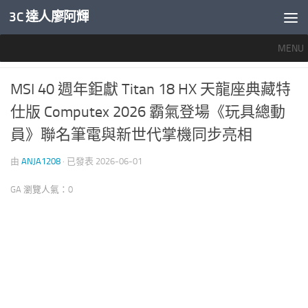
3C 達人廖阿輝
內文下方
MENU
產業新聞
0
MSI 40 週年鉅獻 Titan 18 HX 天龍座典藏特
仕版 Computex 2026 霸氣登場《玩具總動
員》聯名筆電與新世代掌機同步亮相
由
ANJA1208
· 已發表
2026-06-01
GA 瀏覽人氣：0