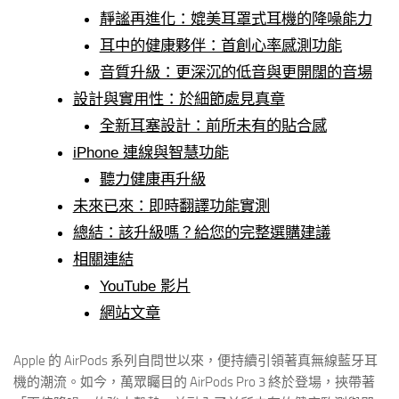
靜謐再進化：媲美耳罩式耳機的降噪能力
耳中的健康夥伴：首創心率感測功能
音質升級：更深沉的低音與更開闊的音場
設計與實用性：於細節處見真章
全新耳塞設計：前所未有的貼合感
iPhone 連線與智慧功能
聽力健康再升級
未來已來：即時翻譯功能實測
總結：該升級嗎？給您的完整選購建議
相關連結
YouTube 影片
網站文章
Apple 的 AirPods 系列自問世以來，便持續引領著真無線藍牙耳
機的潮流。如今，萬眾矚目的 AirPods Pro 3 終於登場，挾帶著