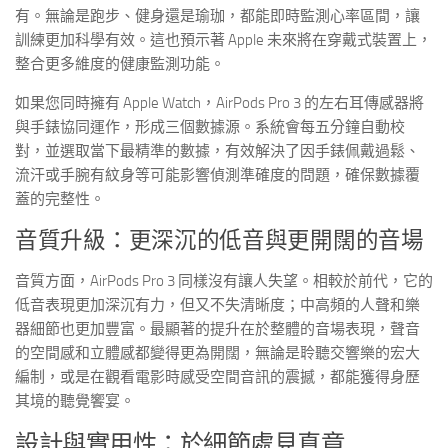
有。無論是跑步、健身還是瑜珈，都能即時監測心率區間，讓
訓練更加科學有效。這也預示著 Apple 未來將在穿戴式裝置上，
整合更多維度的健康監測功能。
如果您同時擁有 Apple Watch，AirPods Pro 3 的左右耳傳感器將
與手錶協同運作，形成三個數據源。系統會每五分鐘自動校
對，並選取當下最精準的數據，有效解決了因手錶佩戴過鬆、
流汗或手腕有紋身等可能影響偵測準確度的問題，確保數據覆
蓋的完整性。
音質升級：更深沉的低音與更開闊的音場
音質方面，AirPods Pro 3 同樣沒有讓人失望。相較於前代，它的
低音表現更加深沉有力，但又不失清晰度；中高頻的人聲和樂
器細節也更加豐富。最顯著的提升在於整體的音場表現，聲音
的空間感和立體感都變得更為開闊，無論是聆聽交響樂的宏大
編制，或是在觀看電影時感受空間音訊的震撼，都能獲得身歷
其境的聽覺饗宴。
設計與實用性：於細節處見真章