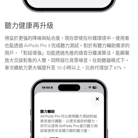
聽力健康再升級
得益於更強的降噪與貼合度，現在即使在吵雜環境中，使用者
也能透過 AirPods Pro 3 完成聽力測試。對於有聽力輔助需求的
用戶，「對話增強」功能透過先進的語音分離演算法，能顯著
放大交談對象的人聲，同時弱化背景噪音。在助聽器模式下，
單次續航力更大幅提升至 10 小時以上，比前代增加了 67% 。