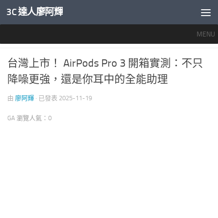
3C 達人廖阿輝
內文下方
MENU
APPLE 愛蘋果
0
台灣上市！ AirPods Pro 3 開箱實測：不只
降噪更強，還是你耳中的全能助理
由
廖阿輝
· 已發表
2025-11-19
GA 瀏覽人氣：0