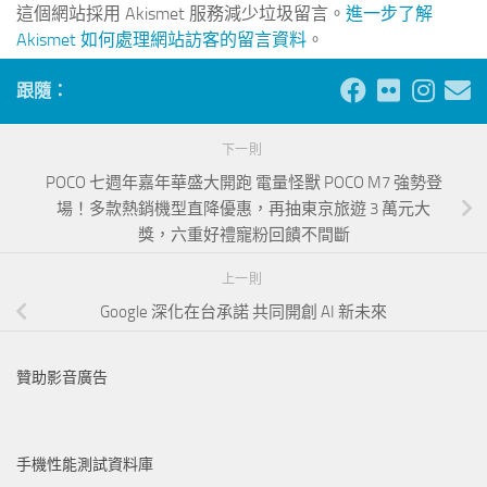
這個網站採用 Akismet 服務減少垃圾留言。
進一步了解
Akismet 如何處理網站訪客的留言資料
。
跟隨：
下一則
POCO 七週年嘉年華盛大開跑 電量怪獸 POCO M7 強勢登
場！多款熱銷機型直降優惠，再抽東京旅遊 3 萬元大
獎，六重好禮寵粉回饋不間斷
上一則
Google 深化在台承諾 共同開創 AI 新未來
贊助影音廣告
手機性能測試資料庫