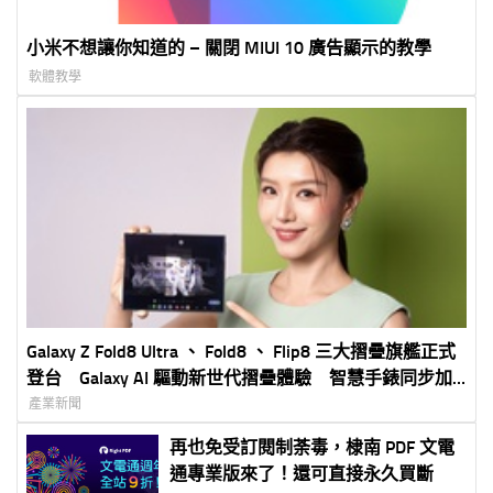
小米不想讓你知道的 – 關閉 MIUI 10 廣告顯示的教學
軟體教學
Galaxy Z Fold8 Ultra 、 Fold8 、 Flip8 三大摺疊旗艦正式
登台 Galaxy AI 驅動新世代摺疊體驗 智慧手錶同步加
入打造完整 Galaxy 生態圈
產業新聞
再也免受訂閱制荼毒，棣南 PDF 文電
通專業版來了！還可直接永久買斷