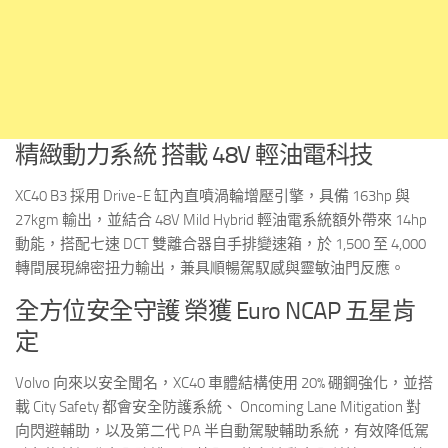
精緻動力系統 搭載 48V 輕油電科技
XC40 B3 採用 Drive-E 缸內直噴渦輪增壓引擎，具備 163hp 與
27kgm 輸出，並結合 48V Mild Hybrid 輕油電系統額外帶來 14hp
動能，搭配七速 DCT 雙離合器自手排變速箱，於 1,500 至 4,000
轉間展現綿密扭力輸出，兼具順暢駕馭感與靈敏油門反應。
全方位安全守護 榮獲 Euro NCAP 五星肯
定
Volvo 向來以安全聞名，XC40 車體結構使用 20% 硼鋼強化，並搭
載 City Safety 都會安全防護系統、 Oncoming Lane Mitigation 對
向閃避輔助，以及第二代 PA 半自動駕駛輔助系統，有效降低駕