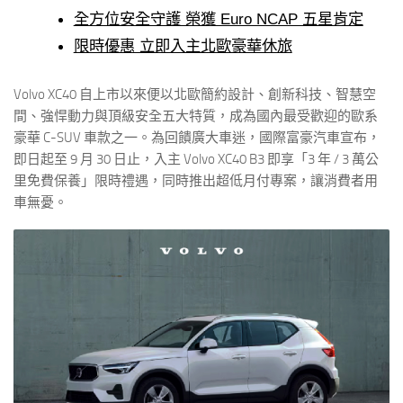
全方位安全守護 榮獲 Euro NCAP 五星肯定
限時優惠 立即入主北歐豪華休旅
Volvo XC40 自上市以來便以北歐簡約設計、創新科技、智慧空
間、強悍動力與頂級安全五大特質，成為國內最受歡迎的歐系
豪華 C-SUV 車款之一。為回饋廣大車迷，國際富豪汽車宣布，
即日起至 9 月 30 日止，入主 Volvo XC40 B3 即享「3 年 / 3 萬公
里免費保養」限時禮遇，同時推出超低月付專案，讓消費者用
車無憂。