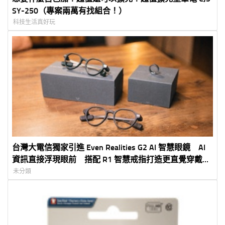
SY-250（專案兩萬有找組合！）
科技生活真好玩
台灣大電信獨家引進 Even Realities G2 AI 智慧眼鏡 AI
資訊直接浮現眼前 搭配 R1 智慧戒指打造更直覺穿戴體
驗 5G 專案價 3,990 元起
未分類