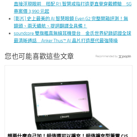
直接浮現眼前 搭配 R1 智慧戒指打造更直覺穿戴體驗 5G
專案價 3,990 元起
[影片] 史上最美的 AI 智慧眼鏡 Even G2 完整開箱評測！無
鏡頭、兩天續航、提詞翻譯全具備！
soundcore 雙旗艦真無線耳機登台 金氏世界紀錄認證全球
最清晰通話 Anker Thus™ AI 晶片打造歷代最強降噪
您也可能喜歡這些文章
Recommended by
想要什麼自己加！超值還可以擴充！超值擴充型筆電 CJS