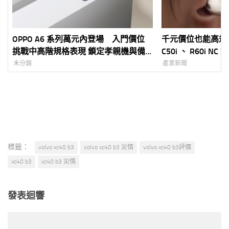
OPPO A6 系列萬元內登場 入門價位
千元價位也能高規格享
挑戰中高階規格表現 鎖定孝親機與備
C50i 、 R60i 
用機需求 最低不到六千元打造高 CP
量佩戴、強效主動
未分類
產業新聞
值 5G 體驗
ELEVEN 獨家販
標籤：
volvo xc40 b3
volvo xc40 b3 災情
volvo xc40 b3評價
xc40 b3
xc40 b3 災情
發表迴響