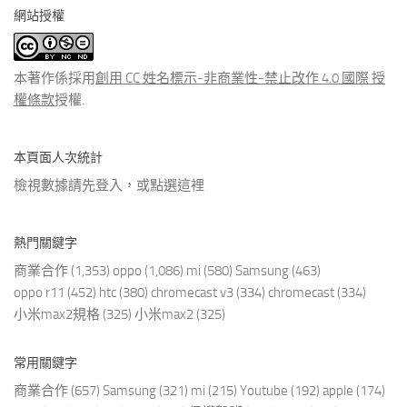
分
網站授權
類
文
章
本著作係採用
創用 CC 姓名標示-非商業性-禁止改作 4.0 國際 授
權條款
授權.
本頁面人次統計
檢視數據請先登入，或點選
這裡
熱門關鍵字
商業合作
(1,353)
oppo
(1,086)
mi
(580)
Samsung
(463)
oppo r11
(452)
htc
(380)
chromecast v3
(334)
chromecast
(334)
小米max2規格
(325)
小米max2
(325)
常用關鍵字
商業合作
(657)
Samsung
(321)
mi
(215)
Youtube
(192)
apple
(174)