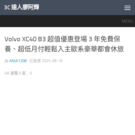
3C 達人廖阿輝
內文下方
MENU
未分類
/
產業新聞
0
Volvo XC40 B3 超值優惠登場 3 年免費保
養、超低月付輕鬆入主歐系豪華都會休旅
由
ANJA1208
· 已發表
2025-08-18
GA 瀏覽人氣：0