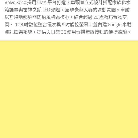
Volvo XC40 採用 CMA 平台打造，車頭直立式設計搭配家族化水
箱護罩與雷神之鎚 LED 頭燈，展現豪華大器的運動氛圍。車艙
以斯堪地那維亞簡約風格為核心，結合超過 20 處精巧置物空
間、 12.3 吋數位整合儀表與 9 吋觸控螢幕，並內建 Google 車載
資訊娛樂系統，提供與日常 3C 使用習慣無縫接軌的便捷體驗。