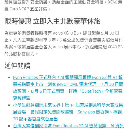
駛負擔並提升安全防護。憑藉全面的主被動安全科技，XC40 榮
獲 Euro NCAP 五星評價。
限時優惠 立即入主北歐豪華休旅
為讓更多消費者輕鬆擁有 Volvo XC40 B3，即日起至 9 月 30 日
止，凡入主車款即可享 3 年 / 3 萬公里免費保養套裝與超低月付
專案。敬邀蒞臨全台各大 Volvo 展示中心，近距離體驗 XC40 B3
的北歐都會魅力。
延伸閱讀
Even Realities 正式登台！AI 智慧顯示眼鏡 Even G2 與 R1 智
慧戒指同步上市 創家 iNNOHOME 獨家代理 7 月 30 日開
放預購、 8 月 6 日正式開賣 打造「Quiet Tech」全新智慧
穿戴體驗
小學生創意翻玩未來世界！第 14 屆索尼創意科學大賞成果
展登場 暑假限定免費開放體驗 Sony aibo 機器狗、裸視
3D 顯示器首度來台展出
台灣大電信獨家引進 Even Realities G2 AI 智慧眼鏡 AI 資訊