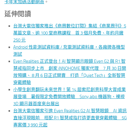
卡年末加碼活動網頁
。
延伸閱讀
台灣大電信獨家推出《商周數位訂閱》集結《商業周刊》5
萬篇文章、逾 100 堂商務課程 首 3 個月免費、年約月繳
250 元
Android 性能測試資料庫 / 充電測試資料庫，各廠牌各機型
測試
Even Realities 正式登台！AI 智慧顯示眼鏡 Even G2 與 R1 智
慧戒指同步上市 創家 iNNOHOME 獨家代理 7 月 30 日開
放預購、 8 月 6 日正式開賣 打造「Quiet Tech」全新智慧
穿戴體驗
小學生創意翻玩未來世界！第 14 屆索尼創意科學大賞成果
展登場 暑假限定免費開放體驗 Sony aibo 機器狗、裸視
3D 顯示器首度來台展出
台灣大電信獨家引進 Even Realities G2 AI 智慧眼鏡 AI 資訊
直接浮現眼前 搭配 R1 智慧戒指打造更直覺穿戴體驗 5G
專案價 3,990 元起