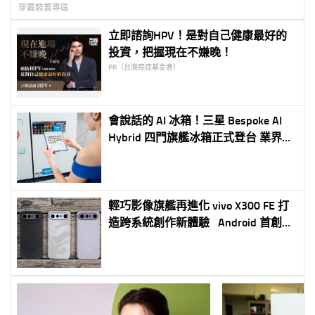
穿戴裝置專區
立即諮詢HPV！是對自己健康最好的
投資，把握現在不嫌晚！
PR（台灣癌症基金會）
會說話的 AI 冰箱！三星 Bespoke AI
Hybrid 四門旗艦冰箱正式登台 業界首
創 9 吋 AI Home 觸控螢幕搭配 Bixby
語音助理 打造智慧家庭新境界 AI 智慧
食材偵測、 AI Hybrid 複合式冷卻系統
全面升級保鮮與節能體驗
輕巧影像旗艦再進化 vivo X300 FE 打
造跨系統創作新體驗 Android 首創無
痛串聯 iOS 生態 輕裝上陣全面解放創
作力