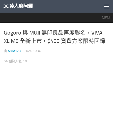
3C 達人廖阿輝
內文下方
MENU
產業新聞
0
Gogoro 與 MUJI 無印良品再度聯名，VIVA
XL ME 全新上市，$499 資費方案限時回歸
由
ANJA1208
·
2024-10-07
GA 瀏覽人氣：0