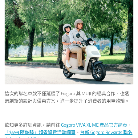
這次的聯名車款不僅延續了 Gogoro 與 MUJI 的經典合作，也透
過創新的設計與優惠方案，進一步提升了消費者的用車體驗。
欲知更多詳細資訊，請前往
Gogoro VIVA XL ME 產品官方網頁
、
「$499 隨你騎」超省資費活動網頁
、
台新 Gogoro Rewards 聯名