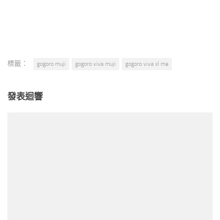
標籤：
gogoro muji
gogoro viva muji
gogoro viva xl me
發表迴響