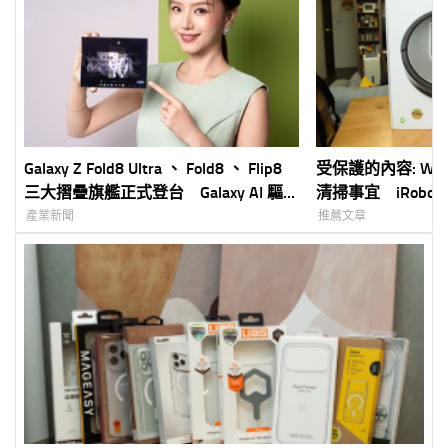
Galaxy Z Fold8 Ultra 、 Fold8 、 Flip8
受保護的內容: Wi
三大摺疊旗艦正式登台 Galaxy AI 驅
清掃事宜 iRobot 
動新世代摺疊體驗 智慧手錶同步加入
器人開箱評測
產業新聞
推薦文章
打造完整 Galaxy 生態圈