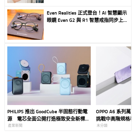
Even Realities 正式登台！AI 智慧顯示
眼鏡 Even G2 與 R1 智慧戒指同步上
市 創家 iNNOHOME 獨家代理 7 月
30 日開放預購、 8 月 6 日正式開賣
打造「Quiet Tech」全新智慧穿戴體驗
PHILIPS 推出 GoodCube 半固態行動電
OPPO A6 系列
源 電芯全面公開打造極致安全新標準
挑戰中高階規格表
輕量設計結合高效充電 全系列預購正
用機需求 最低不到
產業新聞
未分類
式開跑
值 5G 體驗