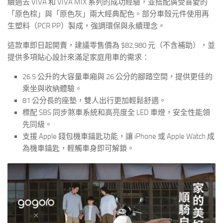
續過去 VIVA 和 VIVA MIX 系列的成功經驗，並搭配廣受喜愛的
「原色棕」與「原色灰」兩大經典配色。部分車殼元件使用再
生塑料（PCR PP）製成，強調環保與永續理念。
這款車即日起開賣，建議零售價為 $82,980 元（不含補助），並
提供多項貼心設計來滿足家庭用車的需求：
26.5 公升的大容量車廂與 26 公分的腳踏空間，提供更佳的
乘坐與收納體驗。
81 公分長的座墊，雙人出行更加輕鬆舒適。
標配 SBS 同步煞車系統和高亮度全 LED 車燈，安全性能領
先同級。
支援 Apple 錢包機車鑰匙功能，讓 iPhone 或 Apple Watch 成
為機車鑰匙，輕觸車身即可解鎖。