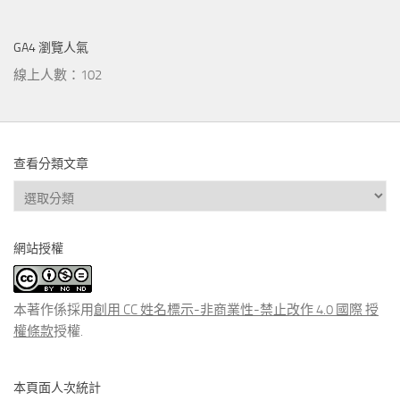
GA4 瀏覽人氣
線上人數：102
查看分類文章
查
看
分
網站授權
類
文
章
本著作係採用
創用 CC 姓名標示-非商業性-禁止改作 4.0 國際 授
權條款
授權.
本頁面人次統計