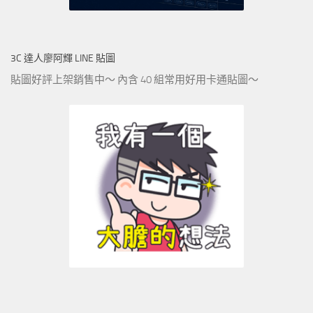
3C 達人廖阿輝 LINE 貼圖
貼圖好評上架銷售中～ 內含 40 組常用好用卡通貼圖～