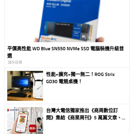
平價高性能 WD Blue SN550 NVMe SSD 電腦裝機升級首
選
儲存設備
性能+擴充+獨一無二！ROG Strix
GD30 電競桌機！
台灣大電信獨家推出《商周數位訂
閱》集結《商業周刊》5 萬篇文章、
逾 100 堂商務課程 首 3 個月免費、
年約月繳 250 元