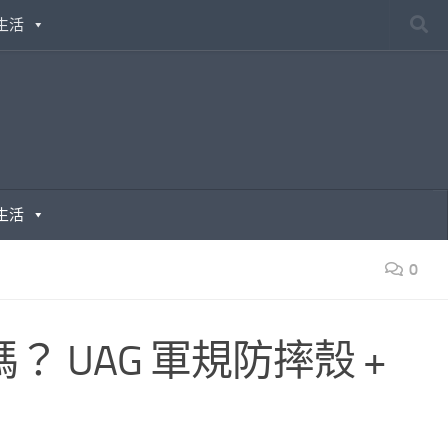
生活
生活
0
護嗎？ UAG 軍規防摔殼 +