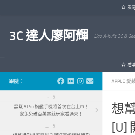
看
內文下方
3C 達人廖阿輝
Liao A-hui's 3C & Ge
看
跟隨：
APPLE 愛
下一則
想幫
黑鯊 5 Pro 旗艦手機將首次在台上市！
安兔兔破百萬電競玩家看過來！
[U
上一則