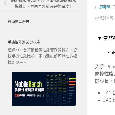
網路攝影機怎麼挑？阿輝無線網路攝影
機推薦，室內室外都有完整保護！
由
廖阿輝
·
GA 瀏覽人氣
贊助影音廣告
章節
手機性能測試資料庫
超過 500 台行動設備性能實測資料庫，想
i
找手機性能比較、電力測試都可以在這裡
找到參考。
入手 iP
防摔性能
的專長，怕
UAG
UAG