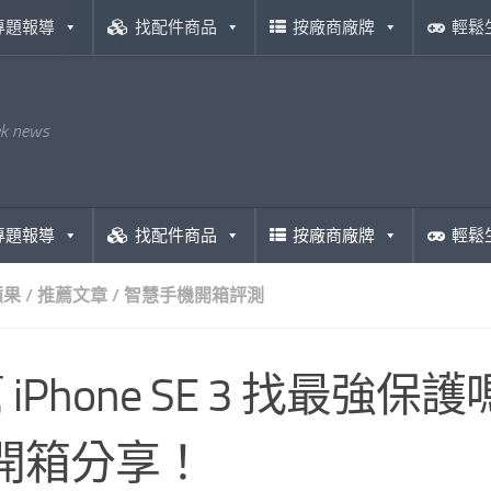
專題報導
找配件商品
按廠商廠牌
輕鬆
ek news
專題報導
找配件商品
按廠商廠牌
輕鬆
蘋果
/
推薦文章
/
智慧手機開箱評測
 iPhone SE 3 找最強保
] 開箱分享！