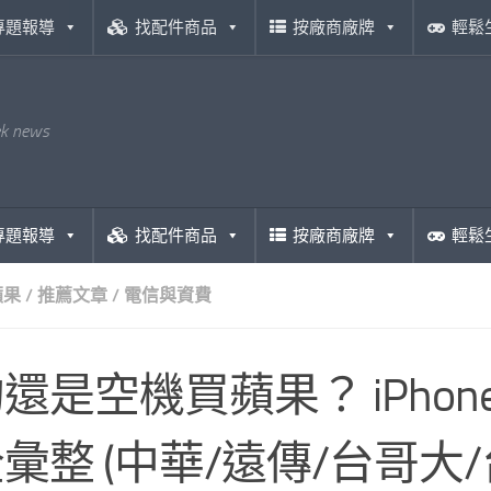
專題報導
找配件商品
按廠商廠牌
輕鬆
ek news
專題報導
找配件商品
按廠商廠牌
輕鬆
蘋果
/
推薦文章
/
電信與資費
還是空機買蘋果？ iPhone
彙整 (中華/遠傳/台哥大/