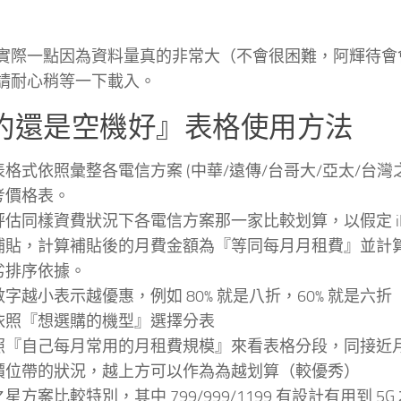
實際一點因為資料量真的非常大（不會很困難，阿輝待會
請耐心稍等一下載入。
約還是空機好』表格使用方法
表格式依照彙整各電信方案 (中華/遠傳/台哥大/亞太/台
考價格表。
評估同樣資費狀況下各電信方案那一家比較划算，以假定 iP
補貼，計算補貼後的月費金額為『等同每月月租費』並計
劣排序依據。
字越小表示越優惠，例如 80% 就是八折，60% 就是六折
依照『想選購的機型』選擇分表
照『自己每月常用的月租費規模』來看表格分段，同接近
價位帶的狀況，越上方可以作為為越划算（較優秀）
星方案比較特別，其中 799/999/1199 有設計有用到 5G 