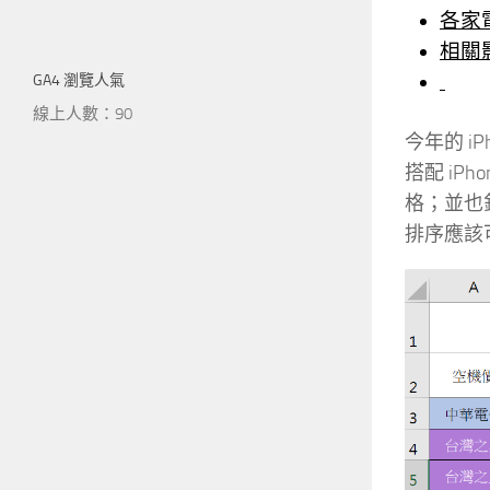
各家
相關
GA4 瀏覽人氣
線上人數：90
今年的 i
搭配 i
格；並也
排序應該