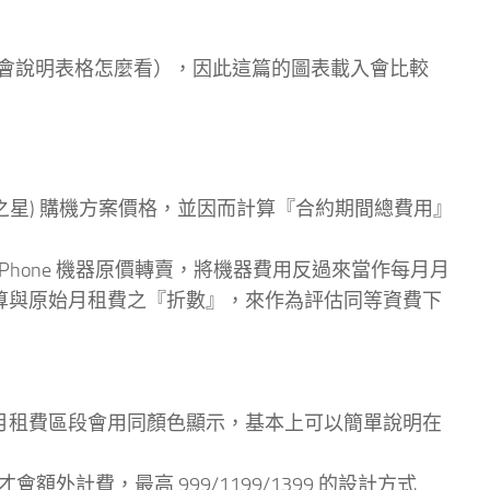
會說明表格怎麼看），因此這篇的圖表載入會比較
灣之星) 購機方案價格，並因而計算『合約期間總費用』
hone 機器原價轉賣，將機器費用反過來當作每月月
算與原始月租費之『折數』，來作為評估同等資費下
月租費區段會用同顏色顯示，基本上可以簡單說明在
才會額外計費，最高 999/1199/1399 的設計方式