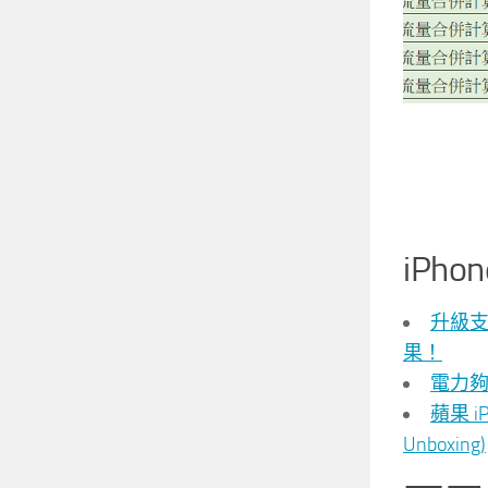
iPho
升級支援 
果！
電力夠不夠
蘋果 iP
Unboxing)