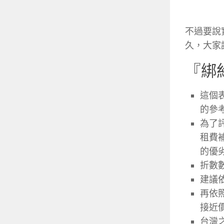
不過要說
久，大家
『綁
這個
的參
為了
租費
的優
折數數
建議
再依
接近
台灣之