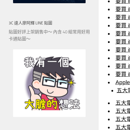
要買 i
要買 i
要買 i
3C 達人廖阿輝 LINE 貼圖
要買 i
貼圖好評上架銷售中～ 內含 40 組常用好用
要買 i
卡通貼圖～
要買 i
要買 i
要買 i
要買 i
要買 i
App
五大
五大電信
五大電
五大電信
五大電信