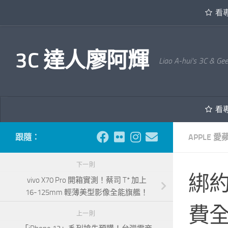
看
內文下方
3C 達人廖阿輝
Liao A-hui's 3C & Ge
看
跟隨：
APPLE 愛
下一則
綁約
vivo X70 Pro 開箱實測！蔡司 T* 加上
16-125mm 輕薄美型影像全能旗艦！
費全
上一則