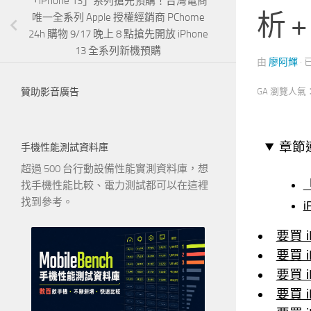
「iPhone 13」系列搶先預購！台灣電商
析 
唯一全系列 Apple 授權經銷商 PChome
24h 購物 9/17 晚上 8 點搶先開放 iPhone
13 全系列新機預購
由
廖阿輝
·
GA 瀏覽人氣
贊助影音廣告
章節
手機性能測試資料庫
超過 500 台行動設備性能實測資料庫，想
找手機性能比較、電力測試都可以在這裡
找到參考。
i
要買 i
要買 i
要買 i
要買 i