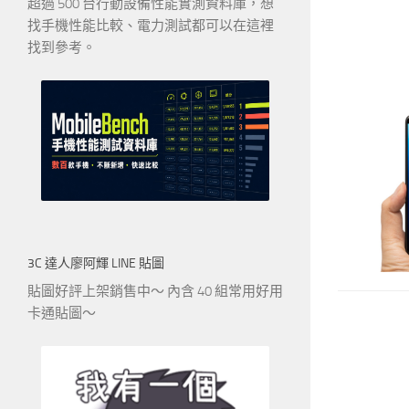
超過 500 台行動設備性能實測資料庫，想
找手機性能比較、電力測試都可以在這裡
找到參考。
3C 達人廖阿輝 LINE 貼圖
貼圖好評上架銷售中～ 內含 40 組常用好用
卡通貼圖～