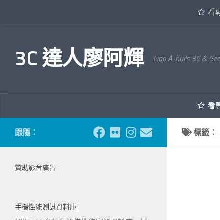
看
內文下方
3C 達人廖阿輝
Liao A-hui's 3C & Ge
看
跟隨：
標籤：
贊助影音廣告
手機性能測試資料庫