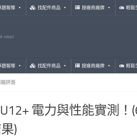
專題報導
找配件商品
按廠商廠牌
輕鬆
ek news
專題報導
找配件商品
按廠商廠牌
輕鬆
開箱評測
C U12+ 電力與性能實測！
果)