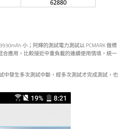
+ 的 3930mAh 小；阿輝的測試電力測試以 PCMARK 做標
遊戲的混合應用，比較接近中重負載的連續使用情境，統一
試中發生多次測試中斷，經多次測試才完成測試，也