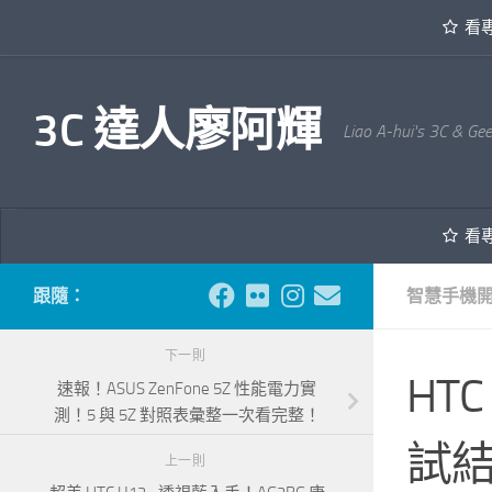
看
內文下方
3C 達人廖阿輝
Liao A-hui's 3C & Ge
看
跟隨：
智慧手機
下一則
HT
速報！ASUS ZenFone 5Z 性能電力實
測！5 與 5Z 對照表彙整一次看完整！
試結
上一則