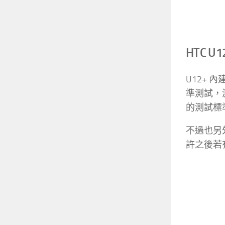
HTC 
U12+ 內
準測試，
的測試標
不過也另
許之後若