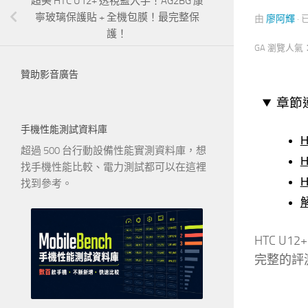
超美 HTC U12+ 透視藍入手！AG2BG 康
寧玻璃保護貼 + 全機包膜！最完整保
由
廖阿輝
·
護！
GA 瀏覽人氣
贊助影音廣告
章節
手機性能測試資料庫
超過 500 台行動設備性能實測資料庫，想
找手機性能比較、電力測試都可以在這裡
H
找到參考。
HTC U
完整的評