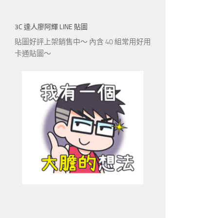
3C 達人廖阿輝 LINE 貼圖
貼圖好評上架銷售中～ 內含 40 組常用好用
卡通貼圖～