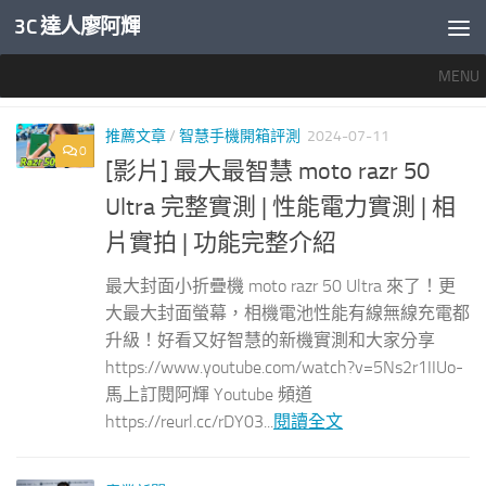
3C 達人廖阿輝
內文下方
MENU
標籤：
MOTOROLA RAZR 50 ULTRA災情
推薦文章
/
智慧手機開箱評測
2024-07-11
0
[影片] 最大最智慧 moto razr 50
Ultra 完整實測 | 性能電力實測 | 相
片實拍 | 功能完整介紹
最大封面小折疊機 moto razr 50 Ultra 來了！更
大最大封面螢幕，相機電池性能有線無線充電都
升級！好看又好智慧的新機實測和大家分享
https://www.youtube.com/watch?v=5Ns2r1IIUo-
馬上訂閱阿輝 Youtube 頻道
https://reurl.cc/rDY03...
閱讀全文