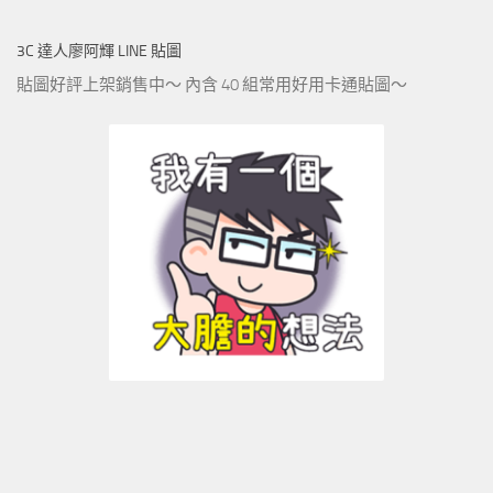
3C 達人廖阿輝 LINE 貼圖
貼圖好評上架銷售中～ 內含 40 組常用好用卡通貼圖～