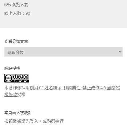
GA4 瀏覽人氣
線上人數：90
查看分類文章
查
看
分
網站授權
類
文
章
本著作係採用
創用 CC 姓名標示-非商業性-禁止改作 4.0 國際 授
權條款
授權.
本頁面人次統計
檢視數據請先登入，或點選
這裡