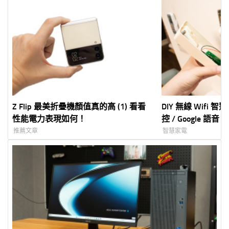
Z Flip 最美折疊機顏值真的高 (1) 看看
DIY 無線 Wifi
性能電力表現如何！
控 / Google 
NT$140 (教學 / 購
推薦文章
智慧家電