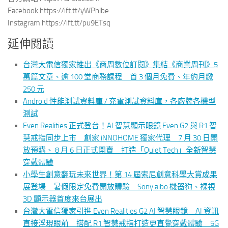
Facebook https://ift.tt/yWPhlbe
Instagram https://ift.tt/pu9ETsq
延伸閱讀
台灣大電信獨家推出《商周數位訂閱》集結《商業周刊》5
萬篇文章、逾 100 堂商務課程 首 3 個月免費、年約月繳
250 元
Android 性能測試資料庫 / 充電測試資料庫，各廠牌各機型
測試
Even Realities 正式登台！AI 智慧顯示眼鏡 Even G2 與 R1 智
慧戒指同步上市 創家 iNNOHOME 獨家代理 7 月 30 日開
放預購、 8 月 6 日正式開賣 打造「Quiet Tech」全新智慧
穿戴體驗
小學生創意翻玩未來世界！第 14 屆索尼創意科學大賞成果
展登場 暑假限定免費開放體驗 Sony aibo 機器狗、裸視
3D 顯示器首度來台展出
台灣大電信獨家引進 Even Realities G2 AI 智慧眼鏡 AI 資訊
直接浮現眼前 搭配 R1 智慧戒指打造更直覺穿戴體驗 5G