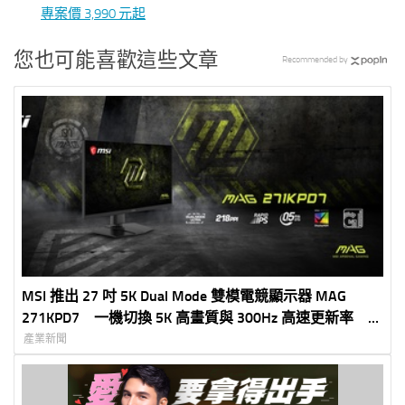
專案價 3,990 元起
您也可能喜歡這些文章
Recommended by
MSI 推出 27 吋 5K Dual Mode 雙模電競顯示器 MAG
271KPD7 一機切換 5K 高畫質與 300Hz 高速更新率 滿
足創作、娛樂與電競需求
產業新聞