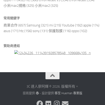
oppo r11
(452)
htc
(380)
chromecast v3
(334)
chromecast
(334)
小米max2規格
(325)
小米max2
(325)
常用關鍵字
商業合作
(657)
Samsung
(321)
mi
(215)
Youtube
(192)
apple
(174)
asus
(171)
htc
(156)
sony
(131)
保護殼膜
(116)
oppo
(102)
贊助商連結
3C 達人廖阿輝 © 2026. 版權所有。
技術提供
- 設計提供
移至 Hueman 專業版