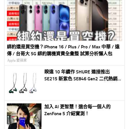
綁約還是買空機？iPhone 16 / Plus / Pro / Max 中華 / 遠
傳 / 台哥大 5G 綁約購機資費全彙整 試算分析懶人包
Apple 愛蘋果
睽違 10 年續作 SHURE 連接推出
SE215 新紫色 SE846 Gen2 二代熱銷
入耳式耳機!
加入 AI 更智慧！適合每一個人的
ZenFone 5 介紹實測！