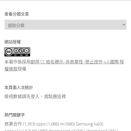
查看分類文章
查
看
分
網站授權
類
文
章
本著作係採用
創用 CC 姓名標示-非商業性-禁止改作 4.0 國際 授
權條款
授權.
本頁面人次統計
檢視數據請先登入，或點選
這裡
熱門關鍵字
商業合作
(1,353)
oppo
(1,086)
mi
(580)
Samsung
(463)