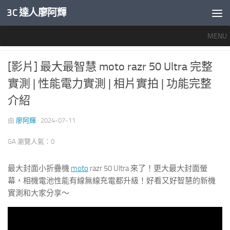
3C 達人廖阿輝
內文下方
MENU
推薦文章
/
智慧手機開箱評測
0
[影片] 最大最智慧 moto razr 50 Ultra 完整
實測 | 性能電力實測 | 相片實拍 | 功能完整
介紹
由
廖阿輝
·
2024-07-11
GA 瀏覽人氣：0
最大封面小折疊機
moto
razr 50 Ultra 來了！更大最大封面螢
幕，相機電池性能有線無線充電都升級！好看又好智慧的新機
實測和大家分享～