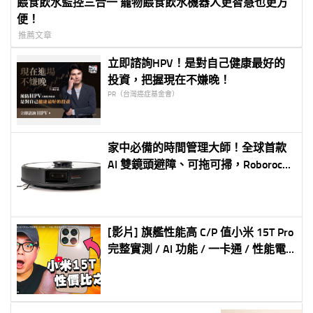
餵食飲水監控三合一 寵物餵食飲水機器人更智慧也更方
便！
推薦文章
立即諮詢HPV！是對自己健康最好的
投資，把握現在不嫌晚！
PR（台灣癌症基金會）
家中必備的時間管理大師！全球首款
AI 雙鏡頭避障、可拖可掃，Roborock
石頭掃地機器人 S6 MaxV 開箱
[影片] 旗艦性能高 C/P 值小米 15T Pro
完整實測 / AI 功能 / 一卡通 / 性能電
力實測 / 徠卡相機實拍