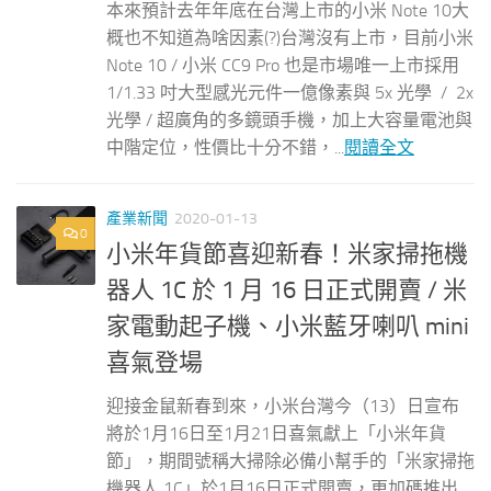
本來預計去年年底在台灣上市的小米 Note 10大
概也不知道為啥因素(?)台灣沒有上市，目前小米
Note 10 / 小米 CC9 Pro 也是市場唯一上市採用
1/1.33 吋大型感光元件一億像素與 5x 光學 / 2x
光學 / 超廣角的多鏡頭手機，加上大容量電池與
中階定位，性價比十分不錯，...
閱讀全文
產業新聞
2020-01-13
0
小米年貨節喜迎新春！米家掃拖機
器人 1C 於 1 月 16 日正式開賣 / 米
家電動起子機、小米藍牙喇叭 mini
喜氣登場
迎接金鼠新春到來，小米台灣今（13）日宣布
將於1月16日至1月21日喜氣獻上「小米年貨
節」，期間號稱大掃除必備小幫手的「米家掃拖
機器人 1C」於1月16日正式開賣，更加碼推出