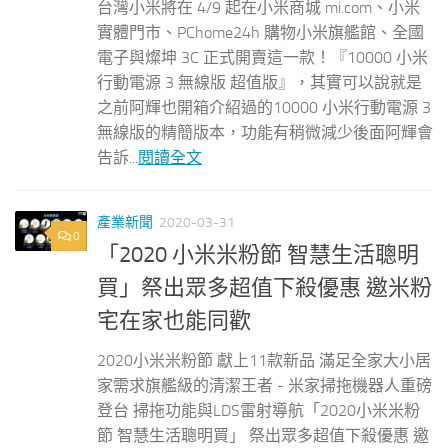
台灣小米將在 4/9 起在小米商城 mi.com、小米
實體門市、PChome24h 購物小米旗艦館、全國
電子與燦坤 3C 正式開賣這一款！『10000 小米
行動電源 3 無線版 超值版』，其實可以說就是
之前阿輝也開箱介紹過的10000 小米行動電源 3
無線版的精簡版本，功能有稍微減少後面阿輝會
告訴...
閱讀全文
產業新聞
2020-03-31
0
「2020 小米米粉節 智慧生活聰明
買」祭出眾多超值下殺優惠 邀米粉
宅在家也能同歡
2020小米米粉節 獻上11款新品 滿足全家大小居
家需求旗艦級的清潔王者 - 米家掃拖機器人重磅
登台 掃拖功能與LDS雷射導航「2020小米米粉
節 智慧生活聰明買」 祭出眾多超值下殺優惠 邀