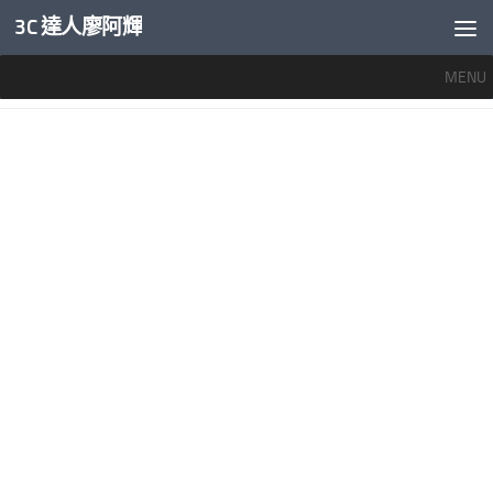
3C 達人廖阿輝
內文下方
MENU
標籤：
MI