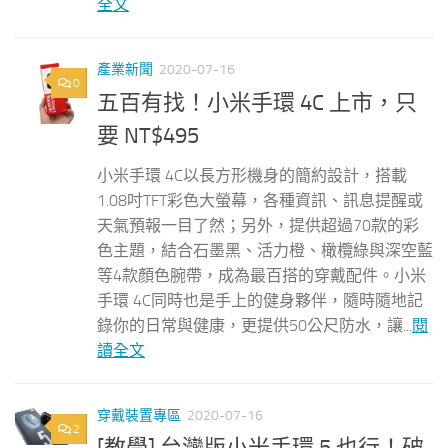
全文
產業新聞
2020-07-16
0
五百有找！小米手環 4C 上市，只
要 NT$495
小米手環 4C以長方形機身的簡約設計，搭載
1.08吋TFT彩色大螢幕，各種資訊、訊息提醒或
天氣預報一目了然；另外，提供超過70款的彩
色主題，結合石墨黑、活力橙、橄欖綠與深空藍
等4款顏色腕帶，成為最百搭的穿戴配件。小米
手環 4C同時也是手上的健身夥伴，隨時隨地記
錄你的日常與健康，更提供50公尺防水，讓...
閱
讀全文
穿戴裝置專區
2020-07-16
2
[教學] 台灣版小米手環 5 也行！破