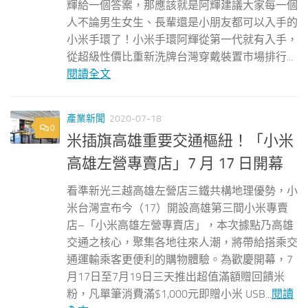
輝給一個答案，那應該就是阿輝建議大家每一個
人不論男生女生、長輩還是小朋友都可以入手的
小米手環了！小米手環阿輝從第一代就有入手，
從超級性價比重新洗牌台灣穿戴裝置市場排行...
閱讀全文
產業新聞
2020-07-18
0
米插旗高雄重要交通樞紐！「小米
高雄左營專賣店」7 月 17 日開幕
看準新光三越高雄左營店三鐵共構地理優勢，小
米台灣宣布今（17）開設高雄第三間小米專賣
店–「小米高雄左營專賣店」，本次據點乃高雄
交通之核心，聚集各地往來人潮，將帶給搭乘交
通運輸乘客更便利的購物體驗。為歡慶開幕，7
月17日至7月19日三天推出超值滿額贈回饋米
粉，凡單筆消費滿$1,000元即贈小米 USB...
閱讀