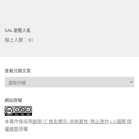
GA4 瀏覽人氣
線上人數：90
查看分類文章
查
看
分
網站授權
類
文
章
本著作係採用
創用 CC 姓名標示-非商業性-禁止改作 4.0 國際 授
權條款
授權.