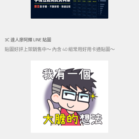
3C 達人廖阿輝 LINE 貼圖
貼圖好評上架銷售中～ 內含 40 組常用好用卡通貼圖～